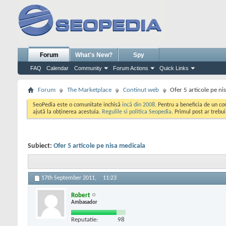
Forum
What's New?
Spy
FAQ
Calendar
Community
Forum Actions
Quick Links
Forum
The Marketplace
Continut web
Ofer 5 articole pe ni
SeoPedia este o comunitate inchisă
incă din 2008
. Pentru a beneficia de un c
ajută la obținerea acestuia.
Regulile si politica Seopedia
. Primul post ar trebu
Subiect:
Ofer 5 articole pe nisa medicala
17th September 2011,
11:23
Robert
Ambasador
Reputatie:
98