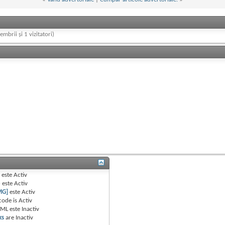
embrii și 1 vizitatori)
B
este
Activ
e
este
Activ
MG]
este
Activ
code is
Activ
TML este
Inactiv
ks
are
Inactiv