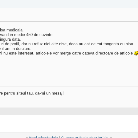
nisa medicala.
, avand in medie 450 de cuvinte.
singura data.
teuri de profil, dar nu refuz nici alte nise, daca au cat de cat tangenta cu nisa.
 il am in derulare.
i nu este interesat, articolele vor merge catre cateva directoare de articole
re pentru siteul tau, da-mi un mesaj!
«
Vand advertoriale
|
Cumpar articole advertoriale.
»