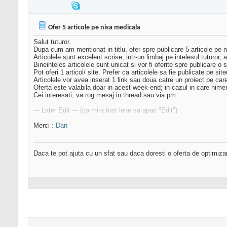
Ofer 5 articole pe nisa medicala
Salut tuturor.
Dupa cum am mentionat in titlu, ofer spre publicare 5 articole pe 
Articolele sunt excelent scrise, intr-un limbaj pe intelesul tuturor
Bineinteles articolele sunt unicat si vor fi oferite spre publicare o 
Pot oferi 1 articol/ site. Prefer ca articolele sa fie publicate pe si
Articolele vor avea inserat 1 link sau doua catre un proiect pe care
Oferta este valabila doar in acest week-end; in cazul in care nimen
Cei interesati, va rog mesaj in thread sau via pm.
--- Later Edit --- (ca mi-a fost lene sa apas "Edit")
Merci
: Dan
Daca te pot ajuta cu un sfat sau daca doresti o oferta de optimiza