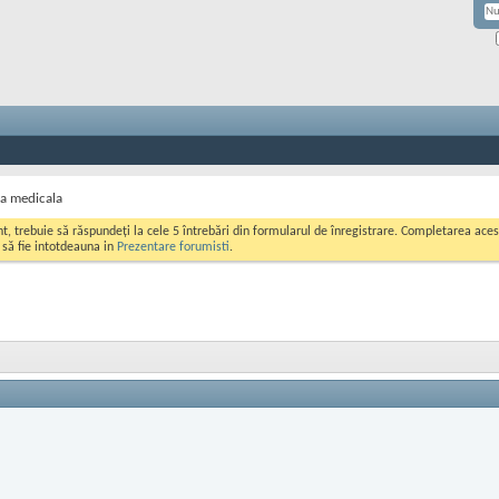
sa medicala
ont, trebuie să răspundeți la cele 5 întrebări din formularul de înregistrare. Completarea a
i să fie intotdeauna in
Prezentare forumisti
.