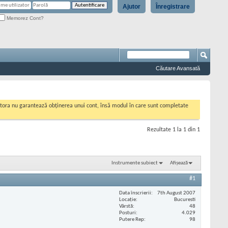
Ajutor
Înregistrare
Memorez Cont?
Căutare Avansată
cestora nu garantează obținerea unui cont, însă modul în care sunt completate
Rezultate 1 la 1 din 1
Instrumente subiect
Afișează
#1
Data înscrierii
7th August 2007
Locaţie
Bucuresti
Vârstă
48
Posturi
4.029
Putere Rep
98