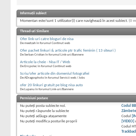
Informații subiect
Momentan este/sunt 1 utilizator(i) care navighează în acest subiect.
(0 m
Thread-uri Similare
Ofer link-uri catre bloguri de nisa
De meetzah în forumul Continut web
Ofer pachet linkuri & articole ptr trafic feminin ( 13 siteuri )
De Serban Cristian în forumul Link-uri/Bannere
Articole la cheie - Nisa IT / Web
De Ericpolec în forumul Continut web
Scriu/ofer articole din domeniul fotografiei
De ADragosphoto în forumul Servicii web / Jobs
ofer 20 linkuri gratuit pe blog nisa auto
De Lupanu în forumul Link-uri/Bannere
Permisiuni postare
Nu puteţi
posta subiecte noi.
Codul B
Nu puteţi
răspunde la subiecte
Zâmbet
Nu puteţi
adăuga ataşamente
Codul
[I
Nu puteţi
modifica posturile proprii
[VIDEO]
Codul H
Trackbac