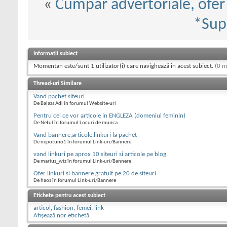
«
Cumpar advertoriale, ofer
*Sup
Informații subiect
Momentan este/sunt 1 utilizator(i) care navighează în acest subiect.
(0 m
Thread-uri Similare
Vand pachet siteuri
De Balazs Adi în forumul Website-uri
Pentru cei ce vor articole in ENGLEZA (domeniul feminin)
De Netul în forumul Locuri de munca
Vand bannere,articole,linkuri la pachet
De nepotuno1 în forumul Link-uri/Bannere
vand linkuri pe aprox 10 siteuri si articole pe blog.
De marius_wiz în forumul Link-uri/Bannere
Ofer linkuri si bannere gratuit pe 20 de siteuri
De haos în forumul Link-uri/Bannere
Etichete pentru acest subiect
articol
,
fashion
,
femei
,
link
Afișează nor etichetă