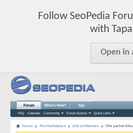
Follow SeoPedia For
with Tapa
Open in
Forum
What's New?
Spy
FAQ
Calendar
Community
Forum Actions
Quick Links
Forum
The Marketplace
Link-uri/Bannere
Ofer pachet linkur