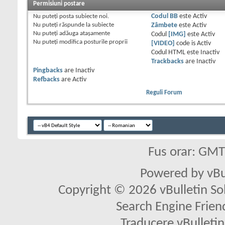
Permisiuni postare
Nu puteţi
posta subiecte noi.
Codul BB
este
Activ
Nu puteţi
răspunde la subiecte
Zâmbete
este
Activ
Nu puteţi
adăuga ataşamente
Codul
[IMG]
este
Activ
Nu puteţi
modifica posturile proprii
[VIDEO]
code is
Activ
Codul HTML este
Inactiv
Trackbacks
are
Inactiv
Pingbacks
are
Inactiv
Refbacks
are
Activ
Reguli Forum
Fus orar: GM
Powered by vBu
Copyright © 2026 vBulletin Solu
Search Engine Frien
Traducere vBullet