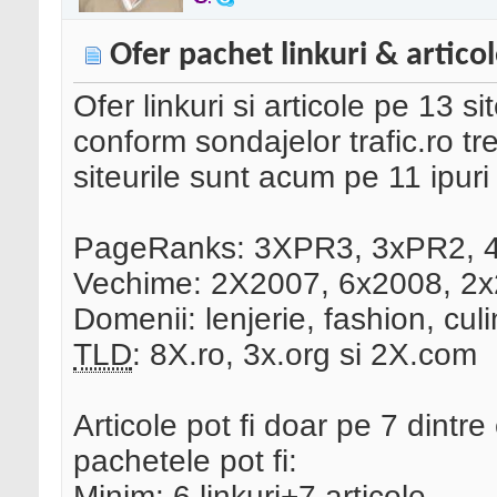
Ofer pachet linkuri & articole
Ofer linkuri si articole pe 13 s
conform sondajelor trafic.ro tr
siteurile sunt acum pe 11 ipuri 
PageRanks: 3XPR3, 3xPR2,
Vechime: 2X2007, 6x2008, 2x
Domenii: lenjerie, fashion, cul
TLD
: 8X.ro, 3x.org si 2X.com
Articole pot fi doar pe 7 dintr
pachetele pot fi:
Minim: 6 linkuri+7 articole