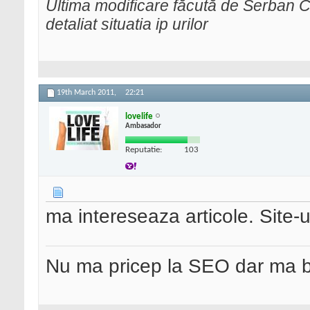
Ultima modificare făcută de Serban Cr
detaliat situatia ip urilor
19th March 2011,
22:21
lovelife
Ambasador
Reputatie:
103
ma intereseaza articole. Site-ur
Nu ma pricep la SEO dar ma 