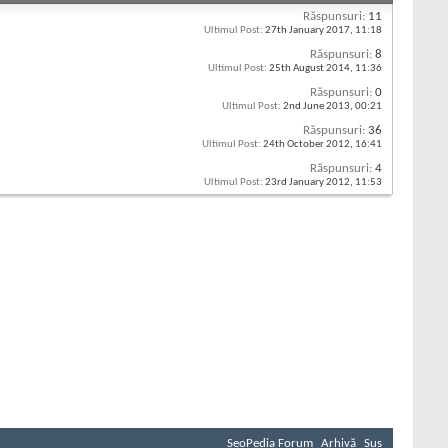
Răspunsuri:
11
Ultimul Post:
27th January 2017,
11:18
Răspunsuri:
8
Ultimul Post:
25th August 2014,
11:36
Răspunsuri:
0
Ultimul Post:
2nd June 2013,
00:21
Răspunsuri:
36
Ultimul Post:
24th October 2012,
16:41
Răspunsuri:
4
Ultimul Post:
23rd January 2012,
11:53
SeoPedia Forum
Arhivă
Sus