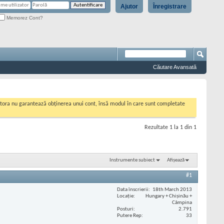
Ajutor
Înregistrare
Memorez Cont?
Căutare Avansată
cestora nu garantează obținerea unui cont, însă modul în care sunt completate
Rezultate 1 la 1 din 1
Instrumente subiect
Afișează
#1
Data înscrierii
18th March 2013
Locaţie
Hungary + Chișinău +
Câmpina
Posturi
2.791
Putere Rep
33