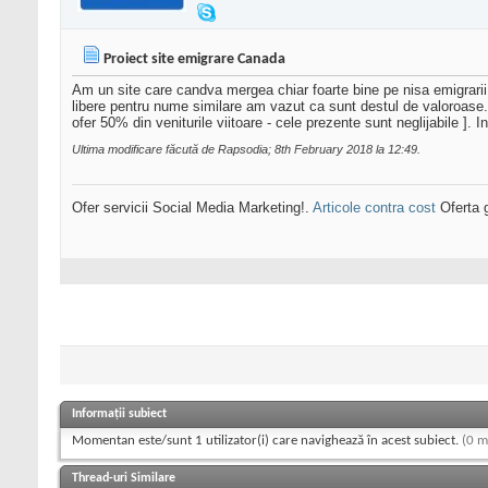
Proiect site emigrare Canada
Am un site care candva mergea chiar foarte bine pe nisa emigrari
libere pentru nume similare am vazut ca sunt destul de valoroase.
ofer 50% din veniturile viitoare - cele prezente sunt neglijabile ]. 
Ultima modificare făcută de Rapsodia; 8th February 2018 la
12:49
.
Ofer servicii Social Media Marketing!.
Articole contra cost
Oferta g
Informații subiect
Momentan este/sunt 1 utilizator(i) care navighează în acest subiect.
(0 m
Thread-uri Similare