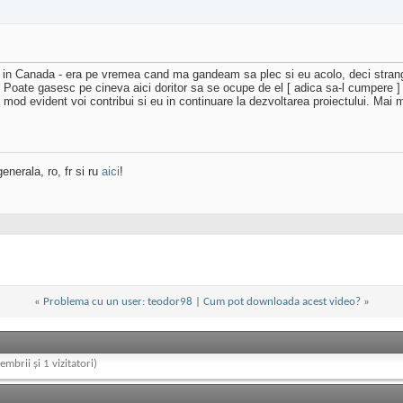
i in Canada - era pe vremea cand ma gandeam sa plec si eu acolo, deci strang
 Poate gasesc pe cineva aici doritor sa se ocupe de el [ adica sa-l cumpere 
In mod evident voi contribui si eu in continuare la dezvoltarea proiectului. Mai m
enerala, ro, fr si ru
aici
!
«
Problema cu un user: teodor98
|
Cum pot downloada acest video?
»
embrii și 1 vizitatori)