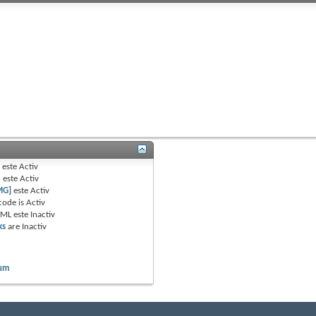
B
este
Activ
e
este
Activ
MG]
este
Activ
code is
Activ
TML este
Inactiv
ks
are
Inactiv
rum