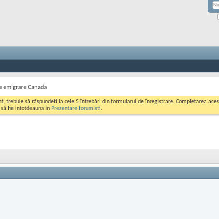
te emigrare Canada
ont, trebuie să răspundeți la cele 5 întrebări din formularul de înregistrare. Completarea a
i să fie intotdeauna in
Prezentare forumisti
.