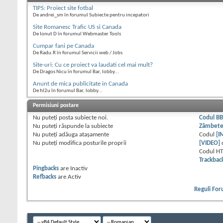
TIPS: Proiect site fotbal
De andrei_sm în forumul Subiecte pentru incepatori
Site Romanesc Trafic US si Canada
De Ionut D în forumul Webmaster Tools
Cumpar fani pe Canada
De Radu.R în forumul Servicii web / Jobs
Site-uri: Cu ce proiect va laudati cel mai mult?
De Dragos Nicu în forumul Bar, lobby...
Anunt de mica publicitate in Canada
De hl2u în forumul Bar, lobby...
Permisiuni postare
Nu puteţi
posta subiecte noi.
Codul B
Nu puteţi
răspunde la subiecte
Zâmbet
Nu puteţi
adăuga ataşamente
Codul
[I
Nu puteţi
modifica posturile proprii
[VIDEO]
Codul H
Trackbac
Pingbacks
are
Inactiv
Refbacks
are
Activ
Reguli Fo