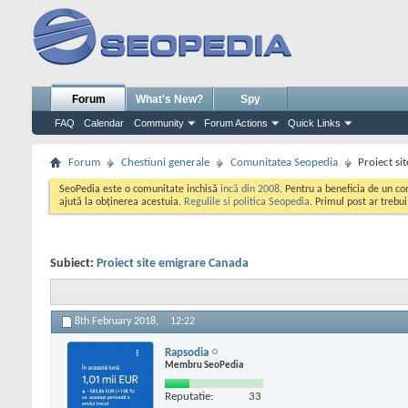
Forum
What's New?
Spy
FAQ
Calendar
Community
Forum Actions
Quick Links
Forum
Chestiuni generale
Comunitatea Seopedia
Proiect si
SeoPedia este o comunitate inchisă
incă din 2008
. Pentru a beneficia de un c
ajută la obținerea acestuia.
Regulile si politica Seopedia
. Primul post ar trebu
Subiect:
Proiect site emigrare Canada
8th February 2018,
12:22
Rapsodia
Membru SeoPedia
Reputatie:
33