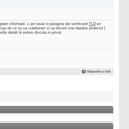
eam informatii. L-am lasat in paragina dar verificand
TLD
-uri
] sau de ce nu sa colaboram si sa ducem mai departe proiectul [
ulte detalii le putem discuta in privat.
Răspunde cu citat