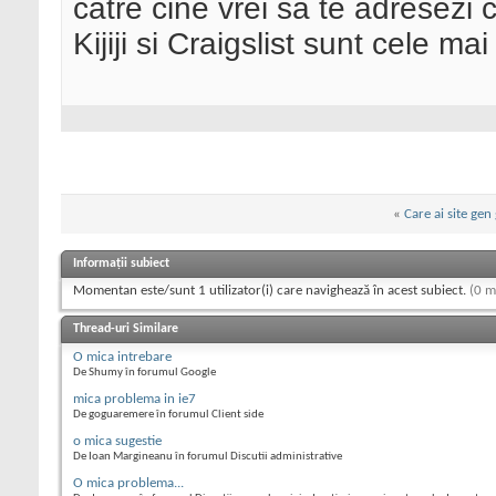
catre cine vrei sa te adresezi c
Kijiji si Craigslist sunt cele ma
«
Care ai site ge
Informații subiect
Momentan este/sunt 1 utilizator(i) care navighează în acest subiect.
(0 m
Thread-uri Similare
O mica intrebare
De Shumy în forumul Google
mica problema in ie7
De goguaremere în forumul Client side
o mica sugestie
De Ioan Margineanu în forumul Discutii administrative
O mica problema...