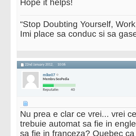
Hope it helps!
“Stop Doubting Yourself, Wor
Imi place sa conduc si sa ga
22nd January 2012,
10:06
mike07
Membru SeoPedia
Reputatie:
40
Nu prea e clar ce vrei... vrei 
trebuie automat sa fie in engl
sa fie in franceza? Quebec ca