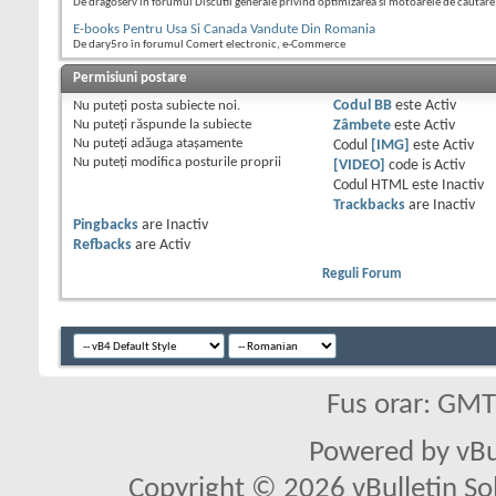
De dragoserv în forumul Discutii generale privind optimizarea si motoarele de cautare
E-books Pentru Usa Si Canada Vandute Din Romania
De dary5ro în forumul Comert electronic, e-Commerce
Permisiuni postare
Nu puteţi
posta subiecte noi.
Codul BB
este
Activ
Nu puteţi
răspunde la subiecte
Zâmbete
este
Activ
Nu puteţi
adăuga ataşamente
Codul
[IMG]
este
Activ
Nu puteţi
modifica posturile proprii
[VIDEO]
code is
Activ
Codul HTML este
Inactiv
Trackbacks
are
Inactiv
Pingbacks
are
Inactiv
Refbacks
are
Activ
Reguli Forum
Fus orar: GM
Powered by vBu
Copyright © 2026 vBulletin Solu