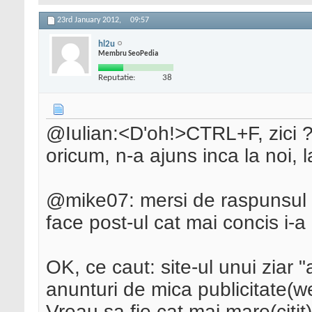
23rd January 2012,
09:57
hl2u
Membru SeoPedia
Reputatie:
38
@Iulian:<D'oh!>CTRL+F, zici ?
oricum, n-a ajuns inca la noi, 
@mike07: mersi de raspunsul o
face post-ul cat mai concis i-a
OK, ce caut: site-ul unui ziar 
anunturi de mica publicitate(w
Vreau sa fie cat mai mare(citit) 