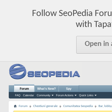
Follow SeoPedia For
with Tapa
Open in
Forum
What's New?
Spy
FAQ
Calendar
Community
Forum Actions
Quick Links
Forum
Chestiuni generale
Comunitatea Seopedia
Bar, lobby.