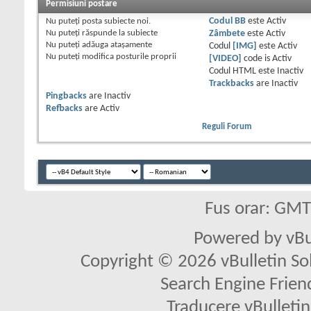
Permisiuni postare
Nu puteţi
posta subiecte noi.
Codul BB
este
Activ
Nu puteţi
răspunde la subiecte
Zâmbete
este
Activ
Nu puteţi
adăuga ataşamente
Codul
[IMG]
este
Activ
Nu puteţi
modifica posturile proprii
[VIDEO]
code is
Activ
Codul HTML este
Inactiv
Trackbacks
are
Inactiv
Pingbacks
are
Inactiv
Refbacks
are
Activ
Reguli Forum
Fus orar: GM
Powered by vBu
Copyright © 2026 vBulletin Solu
Search Engine Frien
Traducere vBullet