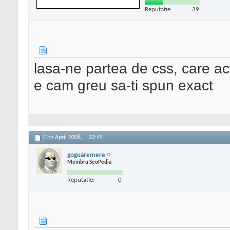
Reputatie:
39
lasa-ne partea de css, care ac
e cam greu sa-ti spun exact
11th April 2008,
22:45
goguaremere
Membru SeoPedia
Reputatie:
0