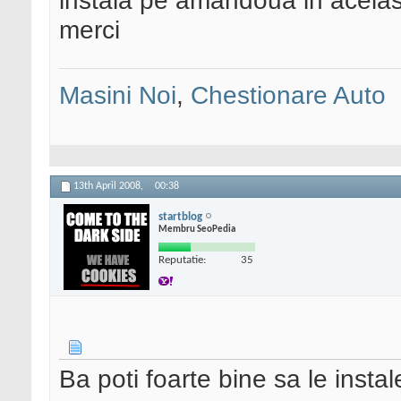
instala pe amandoua in acelas
merci
Masini Noi
,
Chestionare Auto
13th April 2008,
00:38
startblog
Membru SeoPedia
Reputatie:
35
Ba poti foarte bine sa le instal