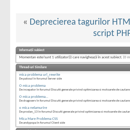
«
Deprecierea tagurilor HT
script PH
Informații subiect
Momentan este/sunt 1 utilizator(i) care navighează în acest subiect.
(0 m
Thread-uri Similare
mica problema url_rewrite
De palosul în forumul Server side
O mica problema
De incepator în forumul Discutii generale privind optimizarea si motoarele de cautare
O mica problema...
De dragoserv în forumul Discutii generale privind optimizarea si motoarele de cautare
o mica nelamurire
De prodan_13 în forumul Discutii generale privind optimizarea si motoarele de cauta
Mica Mare Problema CSS
De andypopa în forumul Client side