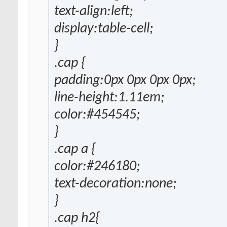
text-align:left;
display:table-cell;
}
.cap {
padding:0px 0px 0px 0px;
line-height:1.11em;
color:#454545;
}
.cap a {
color:#246180;
text-decoration:none;
}
.cap h2{