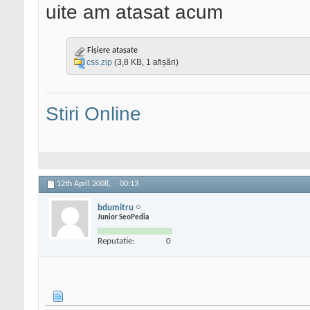
uite am atasat acum
Fișiere atașate
css.zip
(3,8 KB, 1 afișări)
Stiri Online
12th April 2008,
00:13
bdumitru
Junior SeoPedia
Reputatie:
0