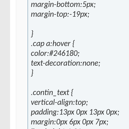
margin-bottom:5px;
margin-top:-19px;
}
.cap a:hover {
color:#246180;
text-decoration:none;
}
.contin_text {
vertical-align:top;
padding:13px 0px 13px 0px;
margin:0px 6px 0px 7px;