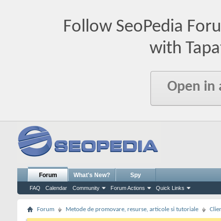
Follow SeoPedia For
with Tapa
Open in
Forum
What's New?
Spy
FAQ
Calendar
Community
Forum Actions
Quick Links
Forum
Metode de promovare, resurse, articole si tutoriale
Clie