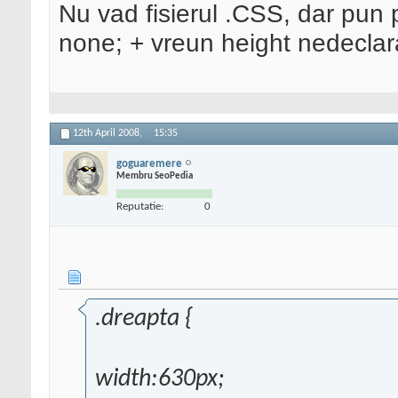
Nu vad fisierul .CSS, dar pun 
none; + vreun height nedeclar
12th April 2008,
15:35
goguaremere
Membru SeoPedia
Reputatie:
0
.dreapta {
width:630px;