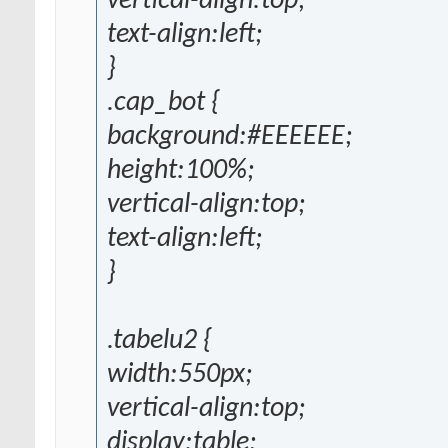
vertical-align:top;
text-align:left;
}
.cap_bot {
background:#EEEEEE;
height:100%;
vertical-align:top;
text-align:left;
}
.tabelu2 {
width:550px;
vertical-align:top;
display:table;