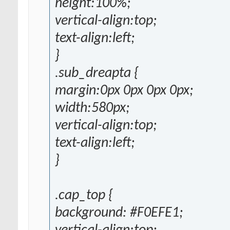
height:100%;
vertical-align:top;
text-align:left;
}
.sub_dreapta {
margin:0px 0px 0px 0px;
width:580px;
vertical-align:top;
text-align:left;
}
.cap_top {
background: #F0EFE1;