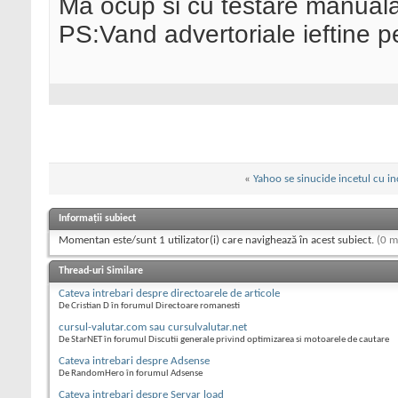
Ma ocup si cu testare manual
PS:Vand advertoriale ieftine p
«
Yahoo se sinucide incetul cu in
Informații subiect
Momentan este/sunt 1 utilizator(i) care navighează în acest subiect.
(0 m
Thread-uri Similare
Cateva intrebari despre directoarele de articole
De Cristian D în forumul Directoare romanesti
cursul-valutar.com sau cursulvalutar.net
De StarNET în forumul Discutii generale privind optimizarea si motoarele de cautare
Cateva intrebari despre Adsense
De RandomHero în forumul Adsense
Cateva intrebari despre Servar load