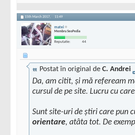
15th March 2017,
11:49
matei
Membru SeoPedia
Reputatie:
44
Postat în original de
C. Andrei
Da, am citit, și mă refeream mai
cursul de pe site. Lucru cu car
Sunt site-uri de știri care pun c
orientare
, atâta tot. De exem