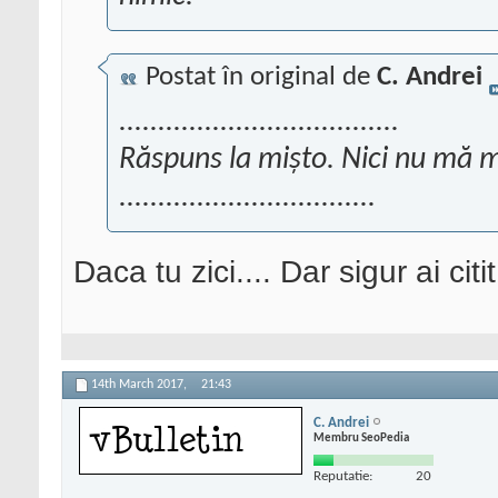
Postat în original de
C. Andrei
....................................
Răspuns la mişto. Nici nu mă m
.................................
Daca tu zici.... Dar sigur ai cit
14th March 2017,
21:43
C. Andrei
Membru SeoPedia
Reputatie:
20