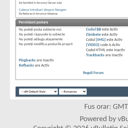
De Seinfeld în forumul Server side
Cateva intrebari despre Neogen
De fedoras în forumul Adsense
Permisiuni postare
Nu puteţi
posta subiecte noi.
Codul BB
este
Activ
Nu puteţi
răspunde la subiecte
Zâmbete
este
Activ
Nu puteţi
adăuga ataşamente
Codul
[IMG]
este
Activ
Nu puteţi
modifica posturile proprii
[VIDEO]
code is
Activ
Codul HTML este
Inactiv
Trackbacks
are
Inactiv
Pingbacks
are
Inactiv
Refbacks
are
Activ
Reguli Forum
Fus orar: GM
Powered by vBu