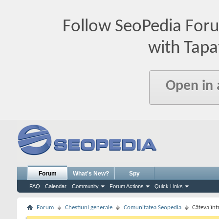
Follow SeoPedia For
with Tapa
Open in
Forum
What's New?
Spy
FAQ
Calendar
Community
Forum Actions
Quick Links
Forum
Chestiuni generale
Comunitatea Seopedia
Câteva înt