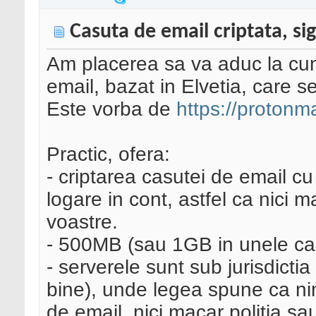
Casuta de email criptata, si
Am placerea sa va aduc la cun
email, bazat in Elvetia, care s
Este vorba de
https://protonma
Practic, ofera:
- criptarea casutei de email c
logare in cont, astfel ca nici 
voastre.
- 500MB (sau 1GB in unele caz
- serverele sunt sub jurisdicti
bine), unde legea spune ca ni
de email, nici macar politia sau