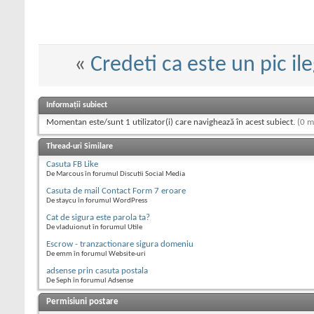
«
Credeti ca este un pic ile
Informații subiect
Momentan este/sunt 1 utilizator(i) care navighează în acest subiect.
(0 m
Thread-uri Similare
Casuta FB Like
De Marcous în forumul Discutii Social Media
Casuta de mail Contact Form 7 eroare
De staycu în forumul WordPress
Cat de sigura este parola ta?
De vladuionut în forumul Utile
Escrow - tranzactionare sigura domeniu
De emm în forumul Website-uri
adsense prin casuta postala
De Seph în forumul Adsense
Permisiuni postare