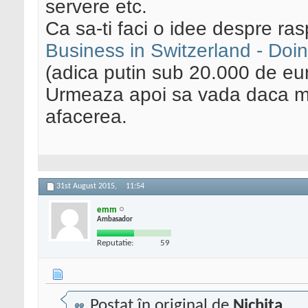
servere etc.
Ca sa-ti faci o idee despre ras
Business in Switzerland - Do
(adica putin sub 20.000 de eu
Urmeaza apoi sa vada daca mer
afacerea.
31st August 2015,
11:54
emm
Ambasador
Reputatie:
59
Postat în original de
Nichita