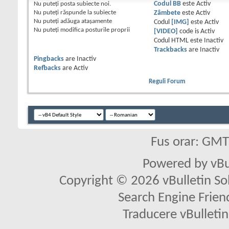
Nu puteţi
posta subiecte noi.
Codul BB
este
Activ
Nu puteţi
răspunde la subiecte
Zâmbete
este
Activ
Nu puteţi
adăuga ataşamente
Codul
[IMG]
este
Activ
Nu puteţi
modifica posturile proprii
[VIDEO]
code is
Activ
Codul HTML este
Inactiv
Trackbacks
are
Inactiv
Pingbacks
are
Inactiv
Refbacks
are
Activ
Reguli Forum
Fus orar: GM
Powered by vBu
Copyright © 2026 vBulletin Solu
Search Engine Frien
Traducere vBullet