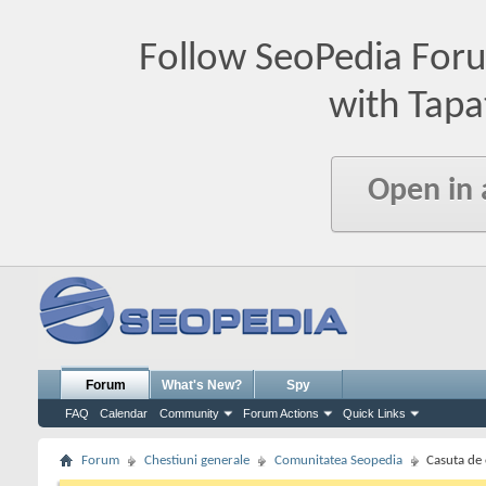
Follow SeoPedia For
with Tapa
Open in
Forum
What's New?
Spy
FAQ
Calendar
Community
Forum Actions
Quick Links
Forum
Chestiuni generale
Comunitatea Seopedia
Casuta de 