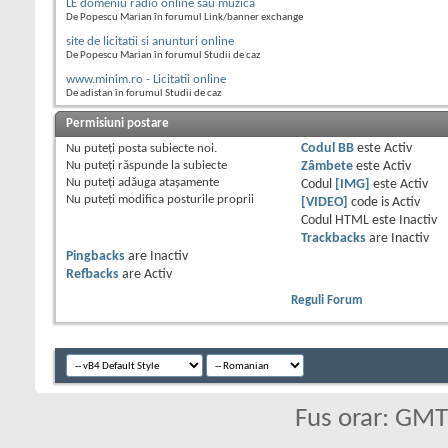
LE domeniu radio online sau muzica
De Popescu Marian în forumul Link/banner exchange
site de licitatii si anunturi online
De Popescu Marian în forumul Studii de caz
www.minim.ro - Licitatii online
De adistan în forumul Studii de caz
Permisiuni postare
Nu puteţi
posta subiecte noi.
Codul BB
este
Activ
Nu puteţi
răspunde la subiecte
Zâmbete
este
Activ
Nu puteţi
adăuga ataşamente
Codul
[IMG]
este
Activ
Nu puteţi
modifica posturile proprii
[VIDEO]
code is
Activ
Codul HTML este
Inactiv
Trackbacks
are
Inactiv
Pingbacks
are
Inactiv
Refbacks
are
Activ
Reguli Forum
Fus orar: GM