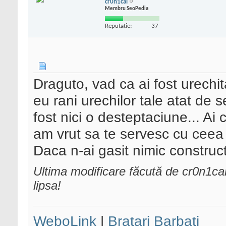
cr0n1cal
Membru SeoPedia
Reputatie:
37
Draguto, vad ca ai fost urechit
eu rani urechilor tale atat de 
fost nici o desteptaciune... Ai
am vrut sa te servesc cu ceea 
Daca n-ai gasit nimic construct
Ultima modificare făcută de cr0n1ca
lipsa!
WeboLink
|
Bratari Barbati