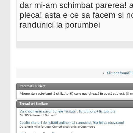
dar mi-am schimbat parerea! as
pleca! asta e ce sa facem si n
randunici la porumbei
«
"File not found" la
Informații subiect
Momentan este/sunt 1 utilizator(i) care navighează în acest subiect.
(0 m
Thread-uri Similare
Vand domeniu cuvant cheie "licitatii", licitatii.org + licitatii.biz
De iSKY în forumul Domenii
Ce alte site-uri de licitatii online mai cunoasteti?(la fel ca ebay.com)
De johnyk_vl în forumul Comert electronic, e-Commerce