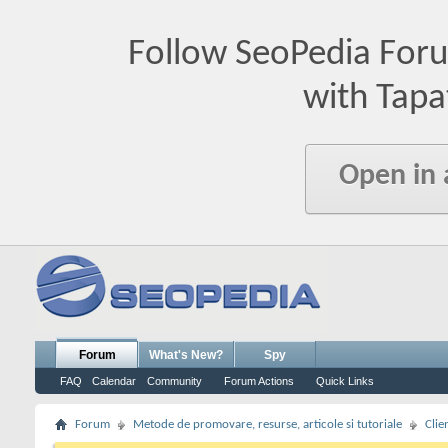
Follow SeoPedia For
with Tapa
Open in
Forum
What's New?
Spy
FAQ
Calendar
Community
Forum Actions
Quick Links
Forum
Metode de promovare, resurse, articole si tutoriale
Clie