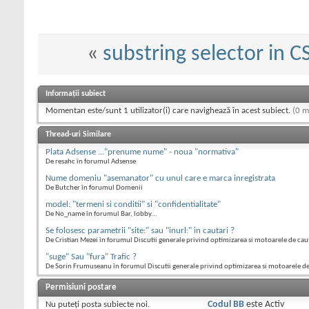
«
substring selector in C
Informații subiect
Momentan este/sunt 1 utilizator(i) care navighează în acest subiect.
(0 m
Thread-uri Similare
Plata Adsense ..."prenume nume" - noua "normativa"
De resahc în forumul Adsense
Nume domeniu "asemanator" cu unul care e marca inregistrata
De Butcher în forumul Domenii
model: "termeni si conditii" si "confidentialitate"
De No_name în forumul Bar, lobby...
Se folosesc parametrii "site:" sau "inurl:" in cautari ?
De Cristian Mezei în forumul Discutii generale privind optimizarea si motoarele de cau
"suge" Sau "fura" Trafic ?
De Sorin Frumuseanu în forumul Discutii generale privind optimizarea si motoarele d
Permisiuni postare
Nu puteţi
posta subiecte noi.
Codul BB
este
Activ