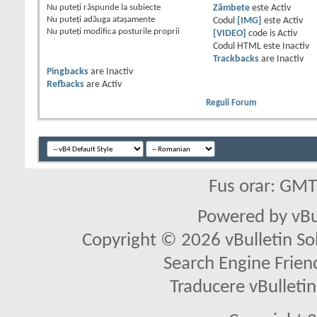
Nu puteţi
răspunde la subiecte
Zâmbete
este
Activ
Nu puteţi
adăuga ataşamente
Codul
[IMG]
este
Activ
Nu puteţi
modifica posturile proprii
[VIDEO]
code is
Activ
Codul HTML este
Inactiv
Trackbacks
are
Inactiv
Pingbacks
are
Inactiv
Refbacks
are
Activ
Reguli Forum
Fus orar: GM
Powered by vBu
Copyright © 2026 vBulletin Solu
Search Engine Frien
Traducere vBullet