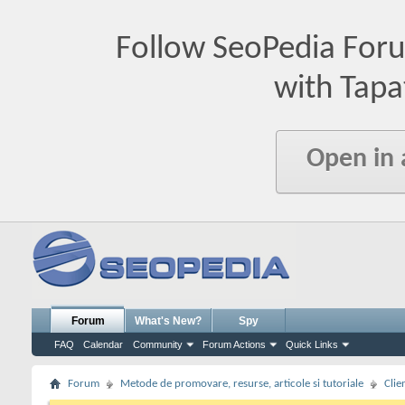
Follow SeoPedia For
with Tapa
Open in
Forum
What's New?
Spy
FAQ
Calendar
Community
Forum Actions
Quick Links
Forum
Metode de promovare, resurse, articole si tutoriale
Clie