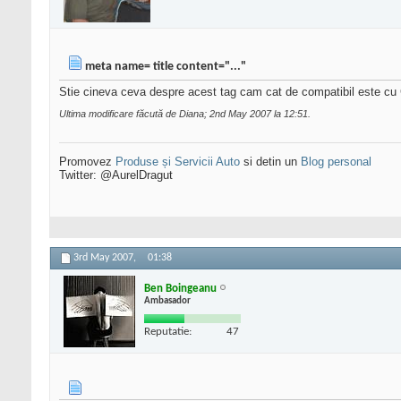
meta name= title content="..."
Stie cineva ceva despre acest tag cam cat de compatibil este cu G
Ultima modificare făcută de Diana; 2nd May 2007 la
12:51
.
Promovez
Produse și Servicii Auto
si detin un
Blog personal
Twitter: @AurelDragut
3rd May 2007,
01:38
Ben Boingeanu
Ambasador
Reputatie:
47