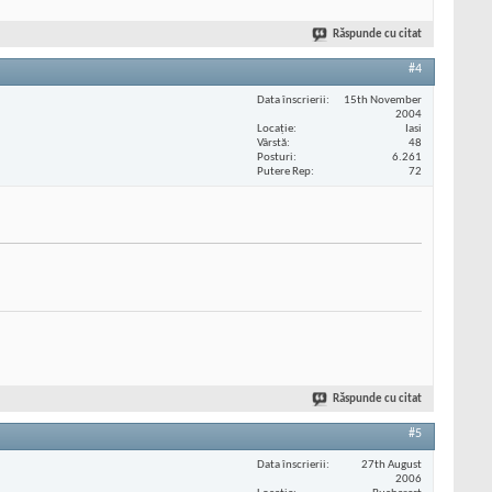
Răspunde cu citat
#4
Data înscrierii
15th November
2004
Locaţie
Iasi
Vârstă
48
Posturi
6.261
Putere Rep
72
Răspunde cu citat
#5
Data înscrierii
27th August
2006