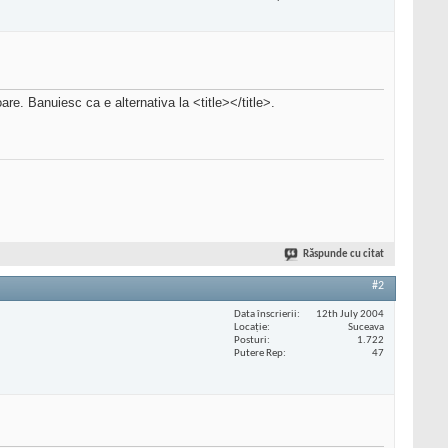
e. Banuiesc ca e alternativa la <title></title>.
Răspunde cu citat
#2
Data înscrierii
12th July 2004
Locaţie
Suceava
Posturi
1.722
Putere Rep
47