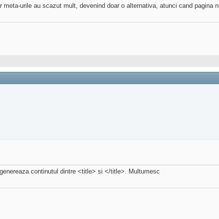
 Iar meta-urile au scazut mult, devenind doar o alternativa, atunci cand pagina n
enereaza continutul dintre <title> si </title>. Multumesc