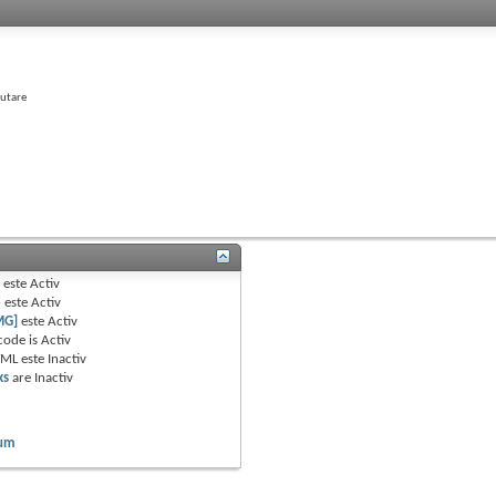
autare
B
este
Activ
e
este
Activ
MG]
este
Activ
code is
Activ
TML este
Inactiv
ks
are
Inactiv
rum