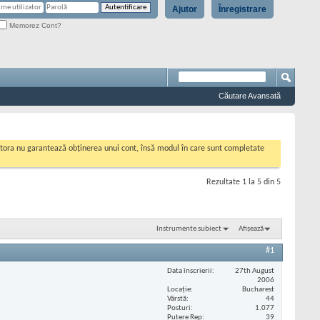
Ajutor
Înregistrare
Memorez Cont?
Căutare Avansată
cestora nu garantează obținerea unui cont, însă modul în care sunt completate
Rezultate 1 la 5 din 5
Instrumente subiect
Afișează
#1
Data înscrierii
27th August
2006
Locaţie
Bucharest
Vârstă
44
Posturi
1.077
Putere Rep
39