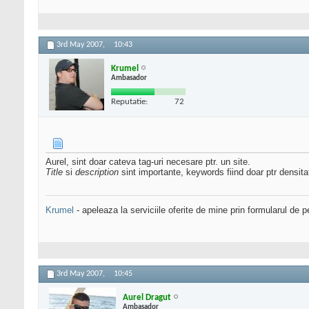
3rd May 2007,
10:43
Krumel
Ambasador
Reputatie:
72
Aurel, sint doar cateva tag-uri necesare ptr. un site.
Title
si
description
sint importante, keywords fiind doar ptr densitat
Krumel
- apeleaza la serviciile oferite de mine prin formularul de p
3rd May 2007,
10:45
Aurel Dragut
Ambasador