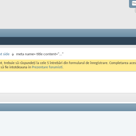
nt side
meta name= title content="..."
ont, trebuie să răspundeți la cele 5 întrebări din formularul de înregistrare. Completarea a
i să fie intotdeauna in
Prezentare forumisti
.