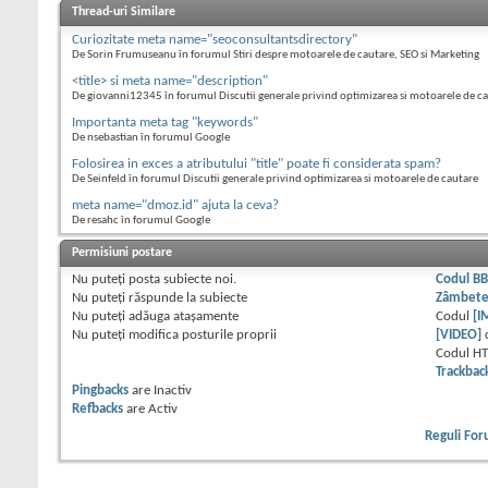
Thread-uri Similare
Curiozitate meta name="seoconsultantsdirectory"
De Sorin Frumuseanu în forumul Stiri despre motoarele de cautare, SEO si Marketing
<title> si meta name="description"
De giovanni12345 în forumul Discutii generale privind optimizarea si motoarele de c
Importanta meta tag "keywords"
De nsebastian în forumul Google
Folosirea in exces a atributului "title" poate fi considerata spam?
De Seinfeld în forumul Discutii generale privind optimizarea si motoarele de cautare
meta name="dmoz.id" ajuta la ceva?
De resahc în forumul Google
Permisiuni postare
Nu puteţi
posta subiecte noi.
Codul B
Nu puteţi
răspunde la subiecte
Zâmbet
Nu puteţi
adăuga ataşamente
Codul
[I
Nu puteţi
modifica posturile proprii
[VIDEO]
Codul H
Trackbac
Pingbacks
are
Inactiv
Refbacks
are
Activ
Reguli Fo