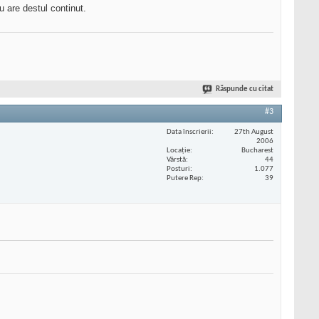
u are destul continut.
Răspunde cu citat
#3
Data înscrierii
27th August
2006
Locaţie
Bucharest
Vârstă
44
Posturi
1.077
Putere Rep
39