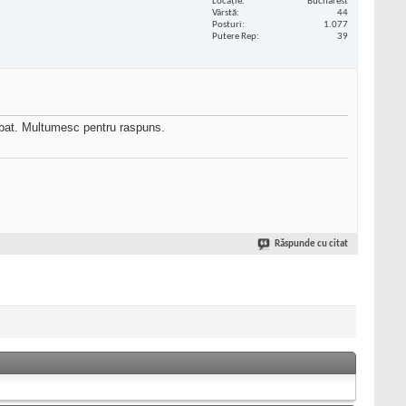
Locaţie
Bucharest
Vârstă
44
Posturi
1.077
Putere Rep
39
ebat. Multumesc pentru raspuns.
Răspunde cu citat