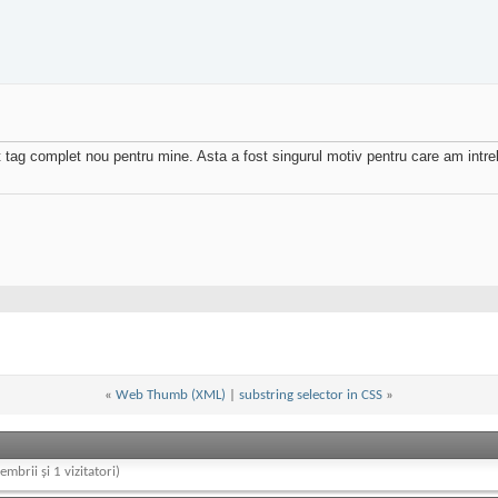
t tag complet nou pentru mine. Asta a fost singurul motiv pentru care am intr
«
Web Thumb (XML)
|
substring selector in CSS
»
embrii și 1 vizitatori)