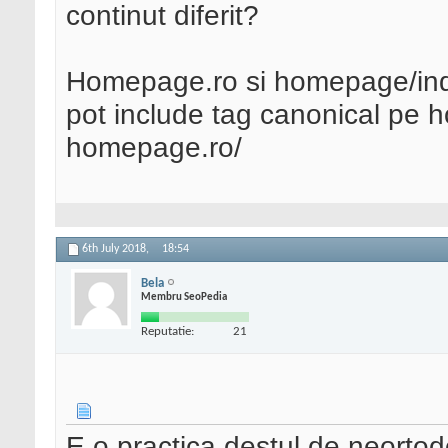
continut diferit?
Homepage.ro si homepage/index
pot include tag canonical pe 
homepage.ro/
6th July 2018,
18:54
Bela
Membru SeoPedia
Reputatie:
21
E o practica destul de neortod