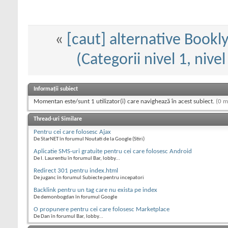
«
[caut] alternative Bookly
(Categorii nivel 1, nive
Informații subiect
Momentan este/sunt 1 utilizator(i) care navighează în acest subiect.
(0 m
Thread-uri Similare
Pentru cei care folosesc Ajax
De StarNET în forumul Noutati de la Google (Stiri)
Aplicatie SMS-uri gratuite pentru cei care folosesc Android
De I. Laurentiu în forumul Bar, lobby...
Redirect 301 pentru index.html
De juganc în forumul Subiecte pentru incepatori
Backlink pentru un tag care nu exista pe index
De demonbogdan în forumul Google
O propunere pentru cei care folosesc Marketplace
De Dan în forumul Bar, lobby...