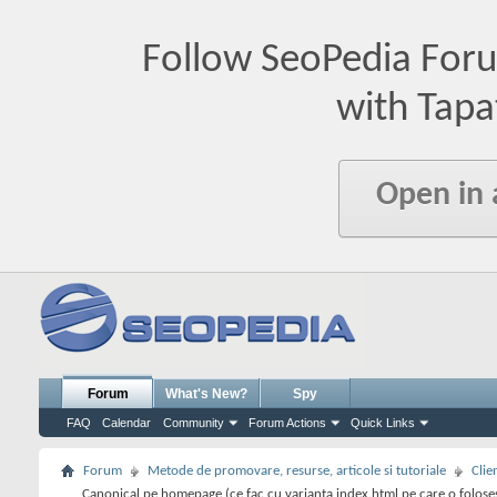
Follow SeoPedia For
with Tapa
Open in
Forum
What's New?
Spy
FAQ
Calendar
Community
Forum Actions
Quick Links
Forum
Metode de promovare, resurse, articole si tutoriale
Clie
Canonical pe homepage (ce fac cu varianta index.html pe care o folos