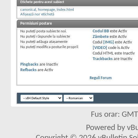
Etichete pentru acest subiect
canonical
,
homepage
,
index.html
Afișează nor etichetă
Permisiuni postare
Nu puteţi
posta subiecte noi.
Codul BB
este
Activ
Nu puteţi
răspunde la subiecte
Zâmbete
este
Activ
Nu puteţi
adăuga ataşamente
Codul
[IMG]
este
Activ
Nu puteţi
modifica posturile proprii
[VIDEO]
code is
Activ
Codul HTML este
Inactiv
Trackbacks
are
Inactiv
Pingbacks
are
Inactiv
Refbacks
are
Activ
Reguli Forum
Fus orar: GM
Powered by vBu