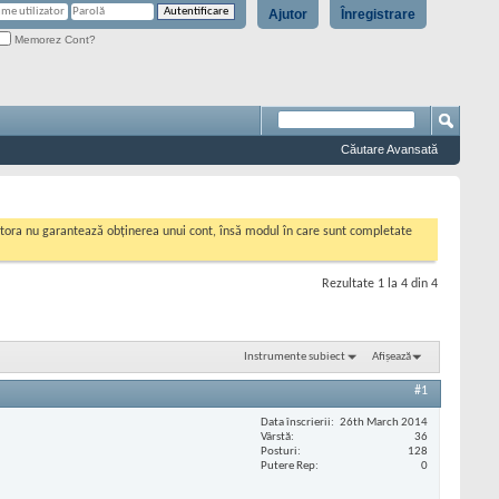
Ajutor
Înregistrare
Memorez Cont?
Căutare Avansată
cestora nu garantează obținerea unui cont, însă modul în care sunt completate
Rezultate 1 la 4 din 4
Instrumente subiect
Afișează
#1
Data înscrierii
26th March 2014
Vârstă
36
Posturi
128
Putere Rep
0