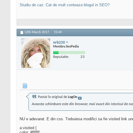
Studiu de caz: Cat de mult conteaza blogul in SEO?
12th March 2017,
15:49
nrb220
Membru SeoPedia
Reputatie:
23
Postat în original de
LogOn
Aceasta schimbare este din browser, mai exact din istoricul de na
NU e adevarat. E din css. Trebuiesa modifici sa fie visited link unde
a:visited {
color: #ffffff;