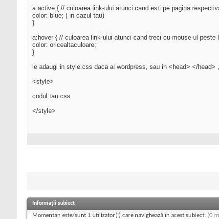
a:active { // culoarea link-ului atunci cand esti pe pagina respectiv
color: blue; ( in cazul tau)
}
a:hover { // culoarea link-ului atunci cand treci cu mouse-ul peste l
color: oricealtaculoare;
}
le adaugi in style.css daca ai wordpress, sau in <head> </head> ,
<style>
codul tau css
</style>
Informații subiect
Momentan este/sunt 1 utilizator(i) care navighează în acest subiect.
(0 m