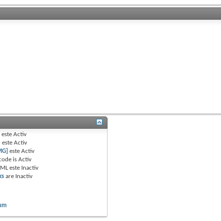
B
este
Activ
e
este
Activ
MG]
este
Activ
code is
Activ
TML este
Inactiv
ks
are
Inactiv
rum