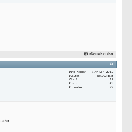
Răspunde cu citat
#2
Data înscrierii
17th April 2015
Locaţie
Nespecificat
Vârstă
41
Posturi
343
Putere Rep
22
cache.