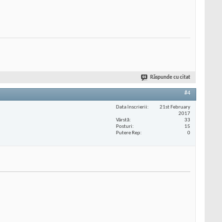
Răspunde cu citat
#4
Data înscrierii
21st February
2017
Vârstă
33
Posturi
15
Putere Rep
0