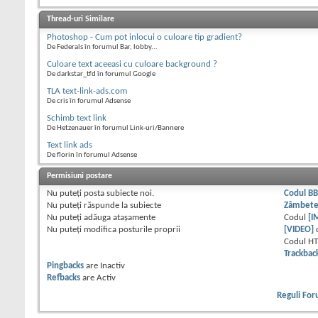
Thread-uri Similare
Photoshop - Cum pot inlocui o culoare tip gradient?
De Federals în forumul Bar, lobby...
Culoare text aceeasi cu culoare background ?
De darkstar_tfd în forumul Google
TLA text-link-ads.com
De cris în forumul Adsense
Schimb text link
De Hetzenauer în forumul Link-uri/Bannere
Text link ads
De florin în forumul Adsense
Permisiuni postare
Nu puteţi
posta subiecte noi.
Codul B
Nu puteţi
răspunde la subiecte
Zâmbet
Nu puteţi
adăuga ataşamente
Codul
[I
Nu puteţi
modifica posturile proprii
[VIDEO]
Codul H
Trackbac
Pingbacks
are
Inactiv
Refbacks
are
Activ
Reguli Fo