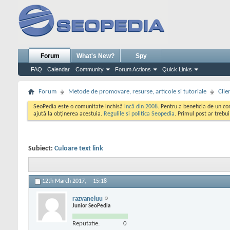
Forum
What's New?
Spy
FAQ
Calendar
Community
Forum Actions
Quick Links
Forum
Metode de promovare, resurse, articole si tutoriale
Clie
SeoPedia este o comunitate inchisă
incă din 2008
. Pentru a beneficia de un c
ajută la obținerea acestuia.
Regulile si politica Seopedia
. Primul post ar trebu
Subiect:
Culoare text link
12th March 2017,
15:18
razvaneluu
Junior SeoPedia
Reputatie:
0