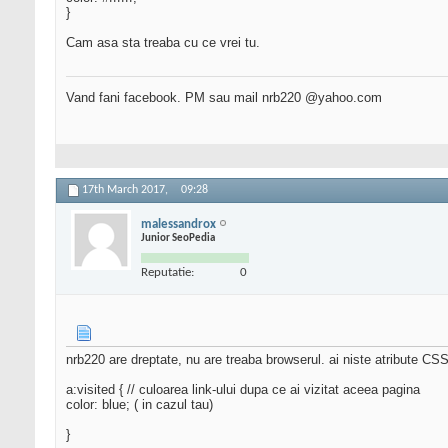
}
Cam asa sta treaba cu ce vrei tu.
Vand fani facebook. PM sau mail nrb220 @yahoo.com
17th March 2017,
09:28
malessandrox
Junior SeoPedia
Reputatie:
0
nrb220 are dreptate, nu are treaba browserul. ai niste atribute CSS 
a:visited { // culoarea link-ului dupa ce ai vizitat aceea pagina
color: blue; ( in cazul tau)
}