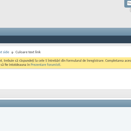
nt side
Culoare text link
ont, trebuie să răspundeți la cele 5 întrebări din formularul de înregistrare. Completarea a
i să fie intotdeauna in
Prezentare forumisti
.