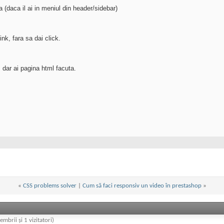
a (daca il ai in meniul din header/sidebar)
ink, fara sa dai click.
 dar ai pagina html facuta.
«
CSS problems solver
|
Cum să faci responsiv un video în prestashop
»
embrii și 1 vizitatori)