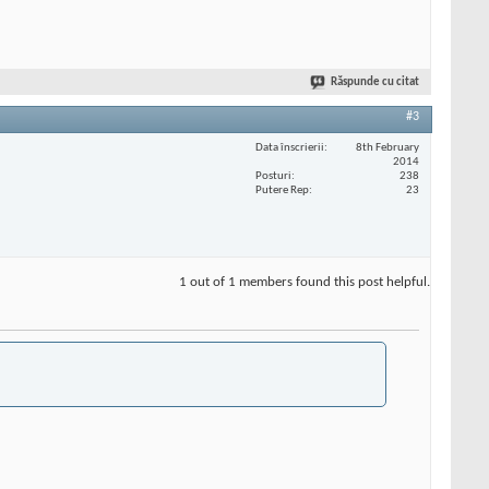
Răspunde cu citat
#3
Data înscrierii
8th February
2014
Posturi
238
Putere Rep
23
1 out of 1 members found this post helpful.