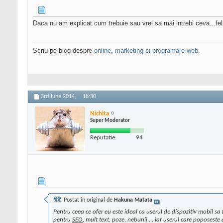
Daca nu am explicat cum trebuie sau vrei sa mai intrebi ceva...fel
Scriu pe blog despre
online, marketing si programare web.
3rd June 2014,
18:30
Nichita
Super Moderator
Reputatie:
94
Postat în original de
Hakuna Matata
Pentru ceea ce ofer eu este ideal ca userul de dispozitiv mobil sa
pentru
SEO
, mult text, poze, nebunii ... iar userul care poposeste