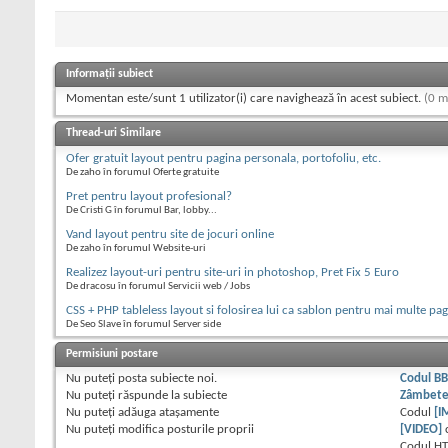
Informații subiect
Momentan este/sunt 1 utilizator(i) care navighează în acest subiect.
(0 m
Thread-uri Similare
Ofer gratuit layout pentru pagina personala, portofoliu, etc.
De zaho în forumul Oferte gratuite
Pret pentru layout profesional?
De Cristi G în forumul Bar, lobby...
Vand layout pentru site de jocuri online
De zaho în forumul Website-uri
Realizez layout-uri pentru site-uri in photoshop, Pret Fix 5 Euro
De dracosu în forumul Servicii web / Jobs
CSS + PHP tableless layout si folosirea lui ca sablon pentru mai multe pag
De Seo Slave în forumul Server side
Permisiuni postare
Nu puteţi
posta subiecte noi.
Codul B
Nu puteţi
răspunde la subiecte
Zâmbet
Nu puteţi
adăuga ataşamente
Codul
[I
Nu puteţi
modifica posturile proprii
[VIDEO]
Codul H