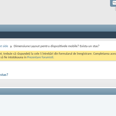
nt side
Dimensiune Layout pentru dispozitivele mobile? Exista un stas?
ont, trebuie să răspundeți la cele 5 întrebări din formularul de înregistrare. Completarea a
i să fie intotdeauna in
Prezentare forumisti
.
 stas?