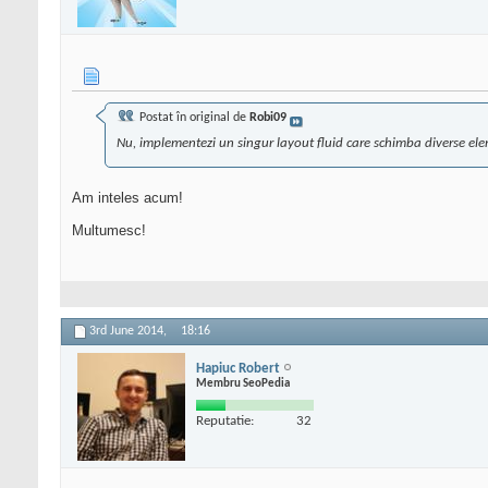
Postat în original de
Robi09
Nu, implementezi un singur layout fluid care schimba diverse elem
Am inteles acum!
Multumesc!
3rd June 2014,
18:16
Hapiuc Robert
Membru SeoPedia
Reputatie:
32