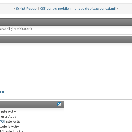
«
Script Popup
|
CSS pentru mobile in functie de viteza conexiunii
»
embrii și 1 vizitatori)
ini
B
este
Activ
e
este
Activ
MG]
este
Activ
code is
Activ
TML este
Inactiv