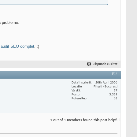
ra probleme.
n
audit SEO complet
. :)
Răspunde cu citat
#14
Data înscrierii
20th April 2006
Locaţie
Pitesti / Bucuresti
Vârstă
37
Posturi
3.339
Putere Rep
65
1 out of 1 members found this post helpful.