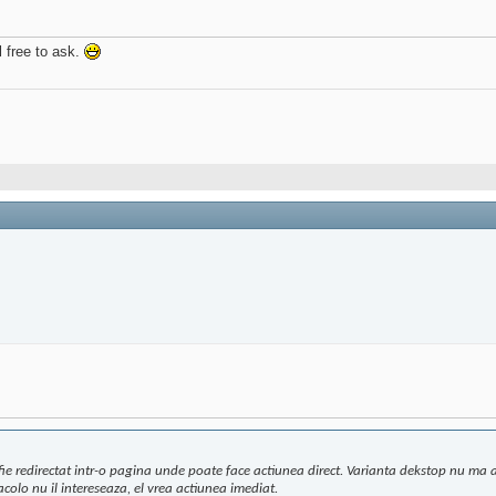
l free to ask.
 fie redirectat intr-o pagina unde poate face actiunea direct. Varianta dekstop nu ma a
 acolo nu il intereseaza, el vrea actiunea imediat.