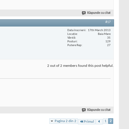
Răspunde cu citat
#17
Data înscrierii
17th March 2013
Locaţie
Baia Mare
Vârstă
35
Posturi
129
Putere Rep
27
2 out of 2 members found this post helpful.
Răspunde cu citat
Pagina 2 din 2
1
2
Primul