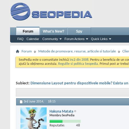
Forum
What's New?
Spy
FAQ
Calendar
Community
Forum Actions
Quick Links
Forum
Metode de promovare, resurse, articole si tutoriale
Clie
SeoPedia este o comunitate inchisă
incă din 2008
. Pentru a beneficia de un c
ajută la obținerea acestuia.
Regulile si politica Seopedia
. Primul post ar trebu
Subiect:
Dimensiune Layout pentru dispozitivele mobile? Exista un
3rd June 2014,
18:15
Hakuna Matata
Membru SeoPedia
Reputatie:
48