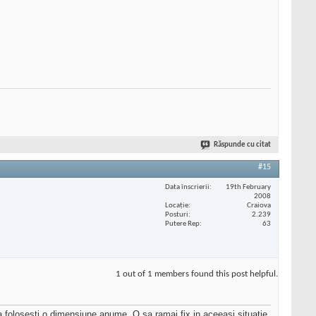
Răspunde cu citat
#15
Data înscrierii
19th February
2008
Locaţie
Craiova
Posturi
2.239
Putere Rep
63
1 out of 1 members found this post helpful.
aca folosesti o dimensiune anume. O sa ramai fix in aceeasi situatie,