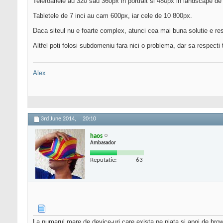
Telefoanele au 320 sau 360px in portrait si 480px in landscape de 
Tabletele de 7 inci au cam 600px, iar cele de 10 800px.
Daca siteul nu e foarte complex, atunci cea mai buna solutie e re
Altfel poti folosi subdomeniu fara nici o problema, dar sa respect
Alex
3rd June 2014,
20:10
haos
Ambasador
Reputatie:
63
La numarul mare de device-uri care exista pe piata si apoi de browse