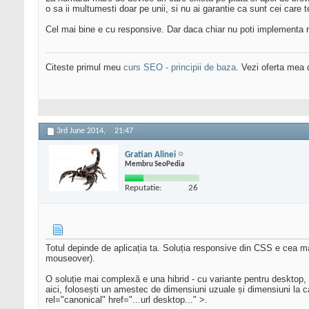
o sa ii multumesti doar pe unii, si nu ai garantie ca sunt cei care 
Cel mai bine e cu responsive. Dar daca chiar nu poti implementa res
Citeste primul meu
curs SEO - principii de baza
. Vezi oferta mea
3rd June 2014,
21:47
Gratian Alinei
Membru SeoPedia
Reputatie:
26
Totul depinde de aplicația ta. Soluția responsive din CSS e cea mai
mouseover).
O soluție mai complexă e una hibrid - cu variante pentru desktop, t
aici, folosești un amestec de dimensiuni uzuale și dimensiuni la ca
rel="canonical" href="...url desktop..." >.