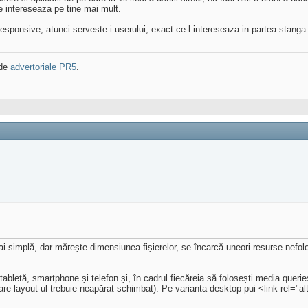
te intereseaza pe tine mai mult.
ponsive, atunci serveste-i userului, exact ce-l intereseaza in partea stanga su
 de
advertoriale PR5
.
 simplă, dar mărește dimensiunea fișierelor, se încarcă uneori resurse nefolosi
abletă, smartphone și telefon și, în cadrul fiecăreia să folosești media queri
re layout-ul trebuie neapărat schimbat). Pe varianta desktop pui <link rel="alte