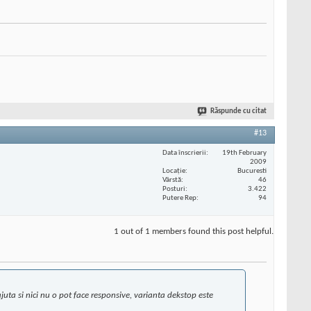
Răspunde cu citat
#13
Data înscrierii
19th February
2009
Locaţie
Bucuresti
Vârstă
46
Posturi
3.422
Putere Rep
94
1 out of 1 members found this post helpful.
juta si nici nu o pot face responsive, varianta dekstop este