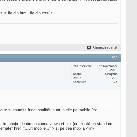
s fie din html, fie din css/js.
Răspunde cu citat
#16
Data înscrierii
8th November
2013
Locaţie
Mangalia
Posturi
203
Putere Rep
26
te și anumite funcționalități sunt inutile pe mobile (ex.
es în funcție de dimensiunea viewport-ului (nu există un standard
rnate" href="...url mobile..." > și pe cea mobilă <link