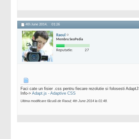
4th June 2014,
01:26
Raoul
Membru SeoPedia
Reputatie:
27
Faci cate un fisier .css pentru fiecare rezolutie si folosesti Adapt
Info->
Adapt.js - Adaptive CSS
Ultima modificare făcută de Raoul; 4th June 2014 la
01:48
.