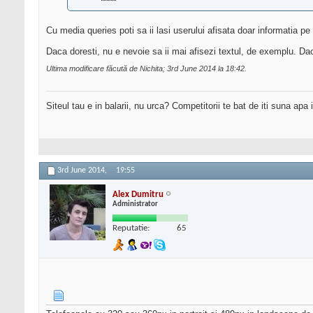
Cu media queries poti sa ii lasi userului afisata doar informatia pe 
Daca doresti, nu e nevoie sa ii mai afisezi textul, de exemplu. Daca
Ultima modificare făcută de Nichita; 3rd June 2014 la
18:42
.
Siteul tau e in balarii, nu urca? Competitorii te bat de iti suna apa
3rd June 2014,
19:55
Alex Dumitru
Administrator
Reputatie:
65