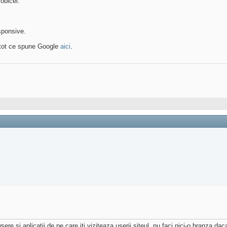
obicei.
sponsive.
i tot ce spune Google
aici
.
re si aplicatii de pe care iti viziteaza userii siteul, nu faci nici-o branza d