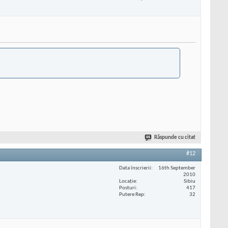
Răspunde cu citat
#12
Data înscrierii
16th September
2010
Locaţie
Sibiu
Posturi
417
Putere Rep
32