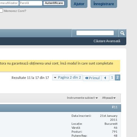
Ajutor
Înregistrare
Memorez Cont?
Căutare Avansată
cestora nu garantează obținerea unui cont, însă modul în care sunt completate
Pagina 2 din 2
1
2
Rezultate 11 la 17 din 17
Primul
Instrumente subiect
Afișează
#11
Data înscrierii
21st January
2011
Locaţie
Bucuresti
Vârstă
46
Posturi
791
Putere Rep
48