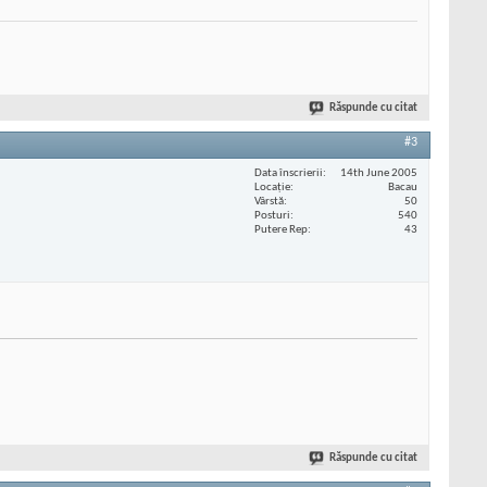
Răspunde cu citat
#3
Data înscrierii
14th June 2005
Locaţie
Bacau
Vârstă
50
Posturi
540
Putere Rep
43
Răspunde cu citat