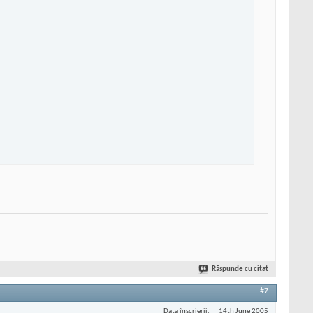
Răspunde cu citat
#7
Data înscrierii
14th June 2005