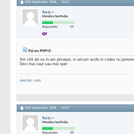
13th September 2006,
14:21
florin
Membru SeoPedia
Reputatie:
39
Pai eu PHP=0
Am citit da' nu m-am priceput, si oricum acolo in codex nu pomene
Deci mai caut sau mai sper
electric cars
13th September 2006,
14:55
florin
Membru SeoPedia
Reputatie:
39