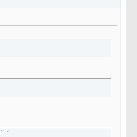
>
''
) {