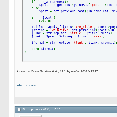
if (
is_attachment
() )
$post
= &
get_post
(
$GLOBALS
[
'post'
]->
post_
else
$post
=
get_previous_post
(
$in_same_cat
,
$e
if ( !
$post
)
return;
$title
=
apply_filters
(
'the_title'
,
$post
->
pos
$string
=
'<a href="'
.
get_permalink
(
$post
->
ID
)
$link
=
str_replace
(
'%title'
,
$title
,
$link
);
$link
=
$pre
.
$string
.
$link
.
'</a>'
;
$format
=
str_replace
(
'%link'
,
$link
,
$format
)
echo
$format
;
}
Ultima modificare făcută de florin; 13th September 2006 la
15:17
.
electric cars
13th September 2006,
16:11