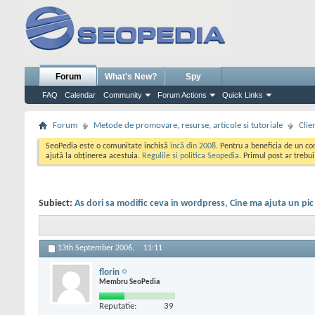
Forum
What's New?
Spy
FAQ
Calendar
Community
Forum Actions
Quick Links
Forum
Metode de promovare, resurse, articole si tutoriale
Clie
SeoPedia este o comunitate inchisă
incă din 2008
. Pentru a beneficia de un c
ajută la obținerea acestuia.
Regulile si politica Seopedia
. Primul post ar trebu
Subiect:
As dori sa modific ceva in wordpress, Cine ma ajuta un pic
13th September 2006,
11:11
florin
Membru SeoPedia
Reputatie:
39