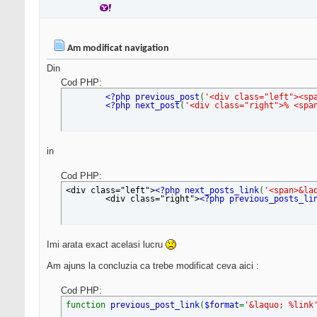
Am modificat navigation
Din
Cod PHP:
<?php previous_post
(
'<div class="left"><sp
<?php next_post
(
'<div class="right">% <spa
in
Cod PHP:
<div class="left">
<?php next_posts_link
(
'<span>&la
<div class="right">
<?php previous_posts_li
Imi arata exact acelasi lucru
Am ajuns la concluzia ca trebe modificat ceva aici :
Cod PHP:
function
previous_post_link
(
$format
=
'&laquo; %link