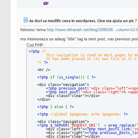
As dori sa modific ceva in wordpress, Cine ma ajuta un pic ?
folosesc tema
http://www.obharath.net/blog/2006/08...column-k2-
ma intereseaza sa adaug "title" tag la next post, sau previous pos
Cod PHP:
<?php
/*
This navigation is used on most pages to move
It has been placed in its own file so it's ea
*/
?>
<hr />
<?php
if (
is_single
()) {
?>
<div class="navigation">
<?php previous_post
(
'<div class="left"><sp
<?php next_post
(
'<div class="right">% <spa
<div class="clear"></div>
</div>
<?php
} else {
?>
<?php
//global $pagenow; echo $pagenow;
?>
<div class="navigation">
<?php $_SERVER
[
'REQUEST_URI'
] =
preg_replace
(
<div class="left">
<?php next_posts_link
(
'<
<div class="right">
<?php previous_posts_li
<div class="clear"></div>