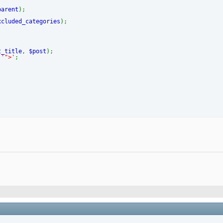
parent
);
xcluded_categories
);
t_title
,
$post
);
.
'">'
;
;