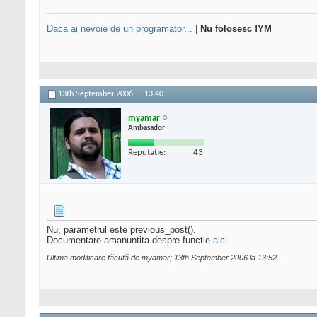
Daca ai nevoie de un programator...
|
Nu folosesc !YM
13th September 2006,
13:40
myamar
Ambasador
Reputatie:
43
Nu, parametrul este previous_post().
Documentare amanuntita despre functie
aici
Ultima modificare făcută de myamar; 13th September 2006 la
13:52
.