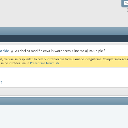
nt side
As dori sa modific ceva in wordpress, Cine ma ajuta un pic ?
ont, trebuie să răspundeți la cele 5 întrebări din formularul de înregistrare. Completarea a
i să fie intotdeauna in
Prezentare forumisti
.
 ?