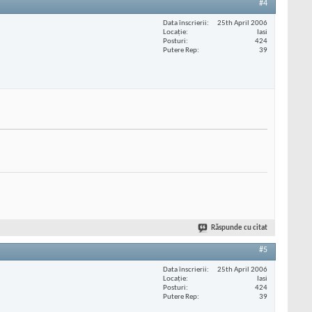
#4
Data înscrierii
25th April 2006
Locaţie
Iasi
Posturi
424
Putere Rep
39
Răspunde cu citat
#5
Data înscrierii
25th April 2006
Locaţie
Iasi
Posturi
424
Putere Rep
39