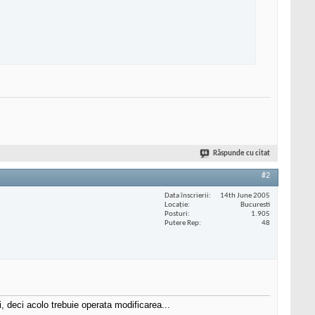
Răspunde cu citat
#2
Data înscrierii
14th June 2005
Locaţie
Bucuresti
Posturi
1.905
Putere Rep
48
i, deci acolo trebuie operata modificarea...