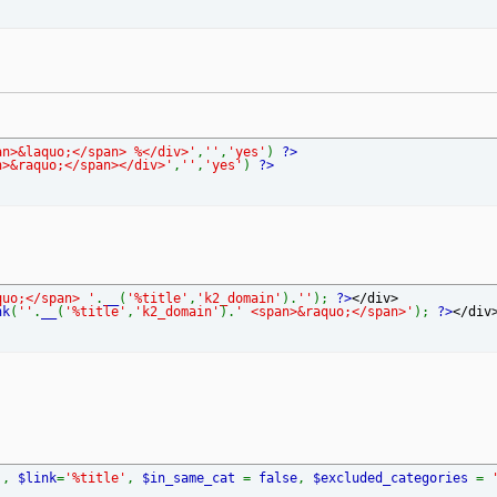
an>&laquo;</span> %</div>'
,
''
,
'yes'
)
?>
n>&raquo;</span></div>'
,
''
,
'yes'
)
?>
quo;</span> '
.
__
(
'%title'
,
'k2_domain'
).
''
);
?>
</div>
nk
(
''
.
__
(
'%title'
,
'k2_domain'
).
' <span>&raquo;</span>'
);
?>
</div
'
,
$link
=
'%title'
,
$in_same_cat
=
false
,
$excluded_categories
=