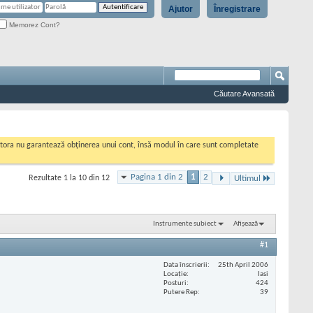
Ajutor
Înregistrare
Memorez Cont?
Căutare Avansată
cestora nu garantează obținerea unui cont, însă modul în care sunt completate
Pagina 1 din 2
1
2
Rezultate 1 la 10 din 12
Ultimul
Instrumente subiect
Afișează
#1
Data înscrierii
25th April 2006
Locaţie
Iasi
Posturi
424
Putere Rep
39