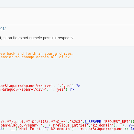
091/
t, si sa fie exact numele postului respectiv
 back and forth in your archives.
sier to change across all of K2
an>&laquo;</span> %</div>'
,
''
,
'yes'
)
?>
n>&raquo;</span></div>'
,
''
,
'yes'
)
?>
"/(.*?).php(.*?)&(.*?)&(.*?)&_=/"
,
"$2$3"
,
$_SERVER
[
'REQUEST_URI'
]
span>&laquo;</span> '
.
__
(
'Previous Entries'
,
'k2_domain'
).
''
);
?>
nk
(
''
.
__
(
'Next Entries'
,
'k2_domain'
).
' <span>&raquo;</span>'
);
?