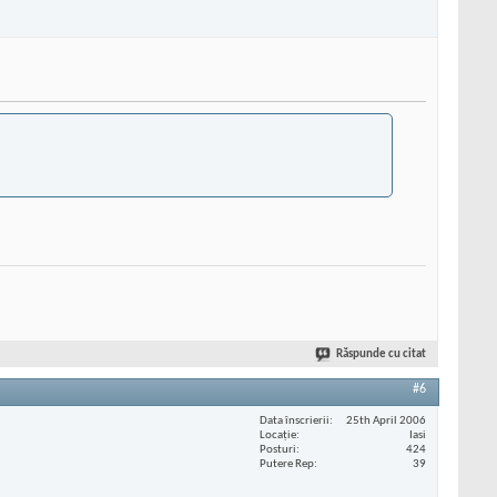
Răspunde cu citat
#6
Data înscrierii
25th April 2006
Locaţie
Iasi
Posturi
424
Putere Rep
39