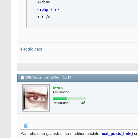
</div>
<?php
}
?>
<hr />
electric cars
13th September 2006,
12:14
Toto
Ambasador
Reputatie:
48
Pai trebuie sa gasesti si sa modifici functiile
next_posts_link()
si