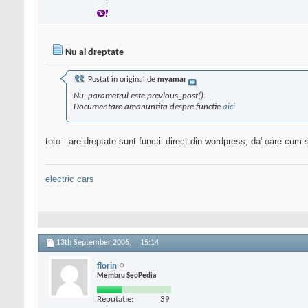
Nu ai dreptate
Postat în original de
myamar
Nu, parametrul este previous_post().
Documentare amanuntita despre functie
aici
toto - are dreptate sunt functii direct din wordpress, da' oare cum
electric cars
13th September 2006,
15:14
florin
Membru SeoPedia
Reputatie:
39