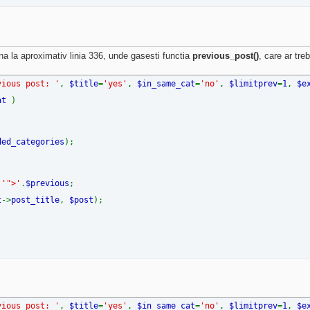
ana la aproximativ linia 336, unde gasesti functia
previous_post()
, care ar tre
vious post: '
,
$title
=
'yes'
,
$in_same_cat
=
'no'
,
$limitprev
=
1
,
$e
cat
)
ded_categories
);
.
'">'
.
$previous
;
t
->
post_title
,
$post
);
vious post: '
,
$title
=
'yes'
,
$in_same_cat
=
'no'
,
$limitprev
=
1
,
$e