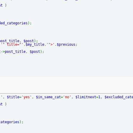
cat
)
ded_categories
);
post_title
,
$post
);
.
'" title="'
.
$my_title
.
'">'
.
$previous
;
t
->
post_title
,
$post
);
 '
,
$title
=
'yes'
,
$in_same_cat
=
'no'
,
$limitnext
=
1
,
$excluded_cat
cat
)
categories
);