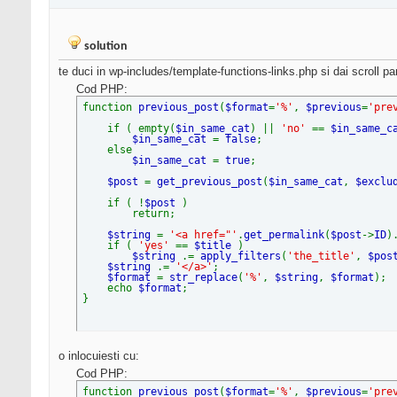
solution
te duci in wp-includes/template-functions-links.php si dai scroll p
Cod PHP:
function
previous_post
(
$format
=
'%'
,
$previous
=
'pre
if ( empty(
$in_same_cat
) ||
'no'
==
$in_same_
$in_same_cat
=
false
;
else
$in_same_cat
=
true
;
$post
=
get_previous_post
(
$in_same_cat
,
$exclu
if ( !
$post
)
return;
$string
=
'<a href="'
.
get_permalink
(
$post
->
ID
)
if (
'yes'
==
$title
)
$string
.=
apply_filters
(
'the_title'
,
$pos
$string
.=
'</a>'
;
$format
=
str_replace
(
'%'
,
$string
,
$format
);
echo
$format
;
}
o inlocuiesti cu:
Cod PHP:
function
previous_post
(
$format
=
'%'
,
$previous
=
'pre