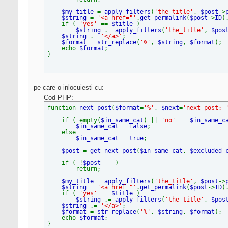
$my_title
=
apply_filters
(
'the_title'
,
$post
->
$string
=
'<a href="'
.
get_permalink
(
$post
->
ID
)
if (
'yes'
==
$title
)
$string
.=
apply_filters
(
'the_title'
,
$pos
$string
.=
'</a>'
;
$format
=
str_replace
(
'%'
,
$string
,
$format
);
echo
$format
;
}
pe care o inlocuiesti cu:
Cod PHP:
function
next_post
(
$format
=
'%'
,
$next
=
'next post: 
if ( empty(
$in_same_cat
) ||
'no'
==
$in_same_
$in_same_cat
=
false
;
else
$in_same_cat
=
true
;
$post
=
get_next_post
(
$in_same_cat
,
$excluded_
if ( !
$post
)
return;
$my_title
=
apply_filters
(
'the_title'
,
$post
->
$string
=
'<a href="'
.
get_permalink
(
$post
->
ID
)
if (
'yes'
==
$title
)
$string
.=
apply_filters
(
'the_title'
,
$pos
$string
.=
'</a>'
;
$format
=
str_replace
(
'%'
,
$string
,
$format
);
echo
$format
;
}