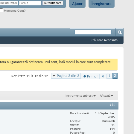
Ajutor
Înregistrare
Memorez Cont?
Căutare Avansată
cestora nu garantează obținerea unui cont, însă modul în care sunt completate
Pagina 2 din 2
1
2
Rezultate 11 la 12 din 12
Primul
Instrumente subiect
Afișează
#11
Data înscrierii
5th September
2005
Locaţie
Bucuresti
Vârstă
41
Posturi
144
Putere Rep
0