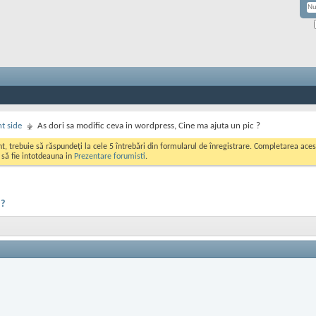
nt side
As dori sa modific ceva in wordpress, Cine ma ajuta un pic ?
ont, trebuie să răspundeți la cele 5 întrebări din formularul de înregistrare. Completarea a
i să fie intotdeauna in
Prezentare forumisti
.
 ?