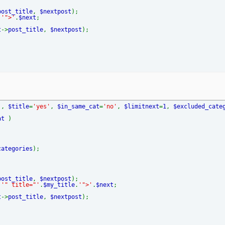
post_title
,
$nextpost
);
.
'">'
.
$next
;
t
->
post_title
,
$nextpost
);
'
,
$title
=
'yes'
,
$in_same_cat
=
'no'
,
$limitnext
=
1
,
$excluded_cate
cat
)
categories
);
post_title
,
$nextpost
);
.
'" title="'
.
$my_title
.
'">'
.
$next
;
t
->
post_title
,
$nextpost
);