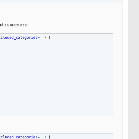
bui sa arate asa:
xcluded_categories
=
''
) {
xcluded_categories
=
''
) {