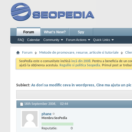
Forum
What's New?
Spy
FAQ
Calendar
Community
Forum Actions
Quick Links
Forum
Metode de promovare, resurse, articole si tutoriale
Clie
SeoPedia este o comunitate inchisă
incă din 2008
. Pentru a beneficia de un c
ajută la obținerea acestuia.
Regulile si politica Seopedia
. Primul post ar trebu
Subiect:
As dori sa modific ceva in wordpress, Cine ma ajuta un pic
16th September 2006,
02:44
phane
Membru SeoPedia
Reputatie:
0