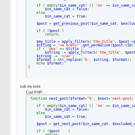
if ( empty(
$in_same_cat
) ||
'no'
==
$in_same_
$in_same_cat
=
false
;
else
$in_same_cat
=
true
;
$post
=
get_previous_post
(
$in_same_cat
,
$exclu
if ( !
$post
)
return;
$my_title
=
apply_filters
(
'the_title'
,
$post
->
$string
=
'<a href="'
.
get_permalink
(
$post
->
ID
)
if (
'yes'
==
$title
)
$string
.=
apply_filters
(
'the_title'
,
$pos
$string
.=
'</a>'
;
$format
=
str_replace
(
'%'
,
$string
,
$format
);
echo
$format
;
}
sub ea este
Cod PHP:
function
next_post
(
$format
=
'%'
,
$next
=
'next post:
if ( empty(
$in_same_cat
) ||
'no'
==
$in_same_
$in_same_cat
=
false
;
else
$in_same_cat
=
true
;
$post
=
get_next_post
(
$in_same_cat
,
$excluded_
if ( !
$post
)
return;