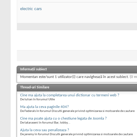
electric cars
Informații subiect
Momentan este/sunt 1 utilizator(i) care navighează în acest subiect.
(0 m
Thread-uri Similare
Cine ma ajuta la completarea unui dictionar cu termeni web ?
De Iulian în forumul Utile
Ma ajuta la ceva paginile 404?
De Federals în forumul Discutii generale privind optimizarea si motoarele de cautare
Cine ma poate ajuta cu o chestiune legata de Joomla ?
De tataraseni în forumul Bar, lobby...
Ajuta la ceva sau penalizeaza ?
De jeremy în forumul Discutii generale privind optimizarea si motoarele de cautare