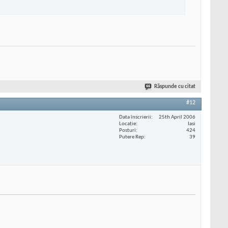
Răspunde cu citat
#12
Data înscrierii
25th April 2006
Locaţie
Iasi
Posturi
424
Putere Rep
39