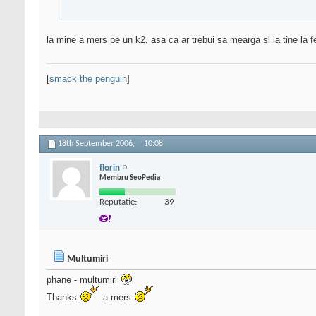
la mine a mers pe un k2, asa ca ar trebui sa mearga si la tine la f
[
smack the penguin
]
18th September 2006,
10:08
florin
Membru SeoPedia
Reputatie:
39
Multumiri
phane - multumiri
Thanks
a mers