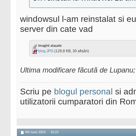
windowsul l-am reinstalat si eu
server din cate vad
Imagini atașate
blog.JPG
(128,8 KB, 30 afișări)
Ultima modificare făcută de Lupanu;
Scriu pe
blogul personal
si ad
utilizatorii cumparatori din Ro
4th June 2009,
16:23