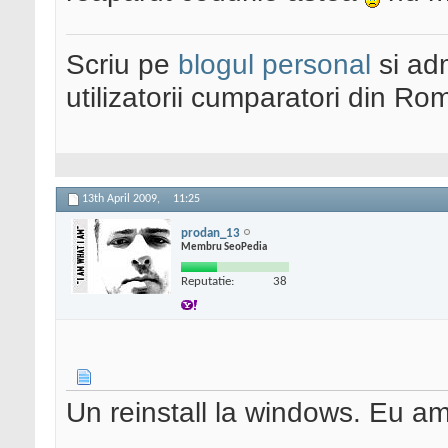
Scriu pe
blogul personal
si ad
utilizatorii cumparatori din Ro
13th April 2009,
11:25
prodan_13
Membru SeoPedia
Reputatie:
38
Un reinstall la windows. Eu am