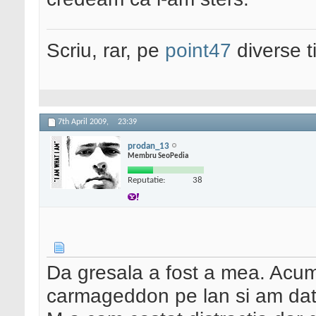
Scriu, rar, pe
point47
diverse t
7th April 2009,
23:39
prodan_13
Membru SeoPedia
Reputatie:
38
Da gresala a fost a mea. Acum 
carmageddon pe lan si am dat di