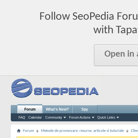
Follow SeoPedia For
with Tapa
Open in
Forum
What's New?
Spy
FAQ
Calendar
Community
Forum Actions
Quick Links
Forum
Metode de promovare, resurse, articole si tutoriale
Clie