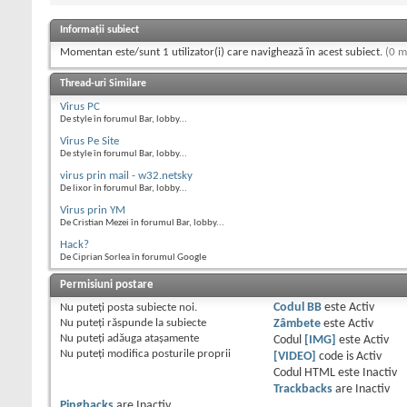
Informații subiect
Momentan este/sunt 1 utilizator(i) care navighează în acest subiect.
(0 m
Thread-uri Similare
Virus PC
De style în forumul Bar, lobby...
Virus Pe Site
De style în forumul Bar, lobby...
virus prin mail - w32.netsky
De lixor în forumul Bar, lobby...
Virus prin YM
De Cristian Mezei în forumul Bar, lobby...
Hack?
De Ciprian Sorlea în forumul Google
Permisiuni postare
Nu puteţi
posta subiecte noi.
Codul BB
este
Activ
Nu puteţi
răspunde la subiecte
Zâmbete
este
Activ
Nu puteţi
adăuga ataşamente
Codul
[IMG]
este
Activ
Nu puteţi
modifica posturile proprii
[VIDEO]
code is
Activ
Codul HTML este
Inactiv
Trackbacks
are
Inactiv
Pingbacks
are
Inactiv