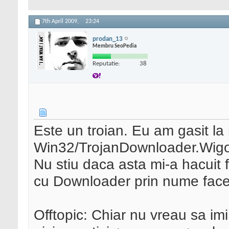
7th April 2009,
23:24
prodan_13
Membru SeoPedia
Reputatie:
38
Este un troian. Eu am gasit la
Win32/TrojanDownloader.Wig
Nu stiu daca asta mi-a hacuit ft
cu Downloader prin nume face 
Offtopic: Chiar nu vreau sa im