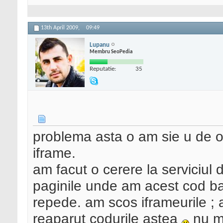
13th April 2009,
09:49
Lupanu
Membru SeoPedia
Reputatie:
35
problema asta o am sie u de o
iframe.
am facut o cerere la serviciul
paginile unde am acest cod bag
repede. am scos iframeurile ; 
reaparut codurile astea
nu ma