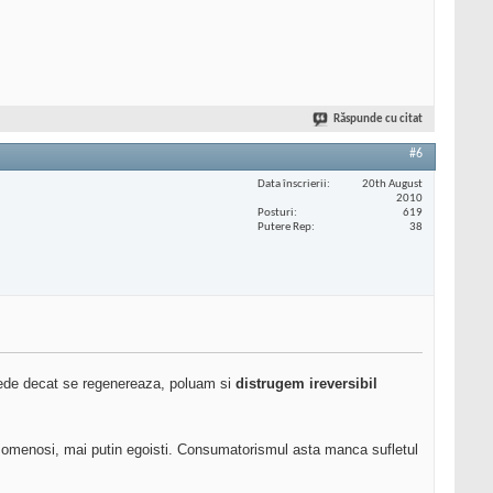
Răspunde cu citat
#6
Data înscrierii
20th August
2010
Posturi
619
Putere Rep
38
pede decat se regenereaza, poluam si
distrugem ireversibil
 omenosi, mai putin egoisti. Consumatorismul asta manca sufletul