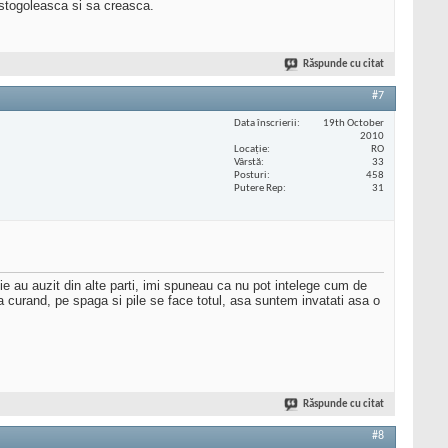
ostogoleasca si sa creasca.
Răspunde cu citat
#7
Data înscrierii
19th October
2010
Locaţie
RO
Vârstă
33
Posturi
458
Putere Rep
31
ie au auzit din alte parti, imi spuneau ca nu pot intelege cum de
 curand, pe spaga si pile se face totul, asa suntem invatati asa o
Răspunde cu citat
#8