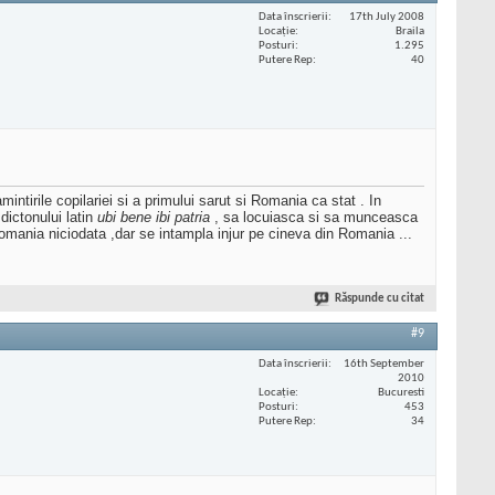
Data înscrierii
17th July 2008
Locaţie
Braila
Posturi
1.295
Putere Rep
40
ntirile copilariei si a primului sarut si Romania ca stat . In
dictonului latin
ubi bene ibi patria
, sa locuiasca si sa munceasca
omania niciodata ,dar se intampla injur pe cineva din Romania ...
Răspunde cu citat
#9
Data înscrierii
16th September
2010
Locaţie
Bucuresti
Posturi
453
Putere Rep
34