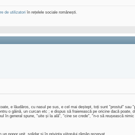
e de utilizatori
în rețelele sociale românești.
ate, e lăudăros, cu nasul pe sus, e cel mai deștept, toți sunt "prostul" sau "pr
 pentru o găină, un curcan etc ; e dispus să fraierească pe oricine dacă poate, 
în general spune, "uite și la ală", "cine se crede", "n-o să reușească nimic fac
popor unit, solidar și în privința viitorului rămân rezervat.