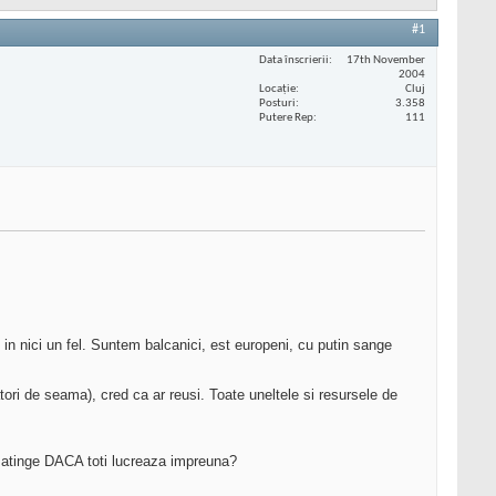
#1
Data înscrierii
17th November
2004
Locaţie
Cluj
Posturi
3.358
Putere Rep
111
 in nici un fel. Suntem balcanici, est europeni, cu putin sange
gatori de seama), cred ca ar reusi. Toate uneltele si resursele de
e atinge DACA toti lucreaza impreuna?