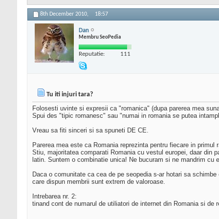
8th December 2010,
18:57
Dan
Membru SeoPedia
Reputatie:
111
Tu iti injuri tara?
Folosesti uvinte si expresii ca "romanica" (dupa parerea mea suna
Spui des "tipic romanesc" sau "numai in romania se putea intamp
Vreau sa fiti sinceri si sa spuneti DE CE.
Parerea mea este ca Romania reprezinta pentru fiecare in primul rand
Stiu, majoritatea comparati Romania cu vestul europei, daar din pac
latin. Suntem o combinatie unica! Ne bucuram si ne mandrim cu e
Daca o comunitate ca cea de pe seopedia s-ar hotari sa schimbe c
care dispun membrii sunt extrem de valoroase.
Intrebarea nr. 2:
tinand cont de numarul de utiliatori de internet din Romania si d