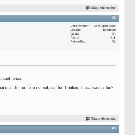
Răspunde cu citat
#2
Data înscrierii
29th April 2008
Locaţie
Bucuresti
Vârstă
34
Posturi
415
Putere Rep
36
ca sunt roman.
mult. Intr-un fel e normal, dar, furi 1 milion, 2...cat sa mai furi?
Răspunde cu citat
#3