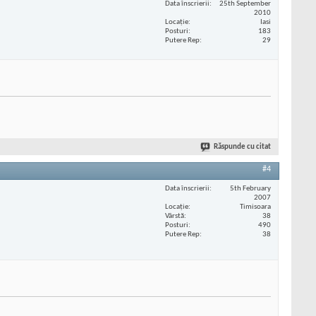
Data înscrierii
25th September
2010
Locaţie
Iasi
Posturi
183
Putere Rep
29
Răspunde cu citat
#4
Data înscrierii
5th February
2007
Locaţie
Timisoara
Vârstă
38
Posturi
490
Putere Rep
38