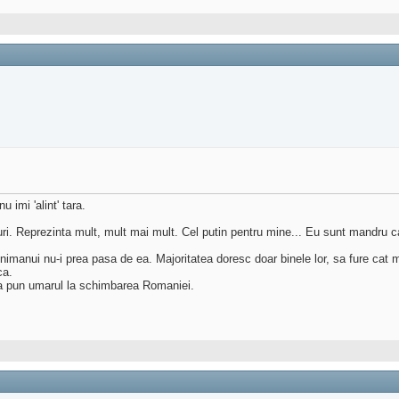
 imi 'alint' tara.
ruri. Reprezinta mult, mult mai mult. Cel putin pentru mine... Eu sunt mandru 
imanui nu-i prea pasa de ea. Majoritatea doresc doar binele lor, sa fure cat mai 
ca.
sa pun umarul la schimbarea Romaniei.