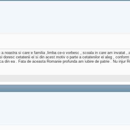
 noastra si care e familia ,limba ce-o vorbesc , scoala in care am invatat , ami
doresc cetatenii ei si din acest motiv o parte a cetatenilor ei aleg , conform 
ica din ea . Fata de aceasta Romanie profunda am iubire de patrie . Nu injur R