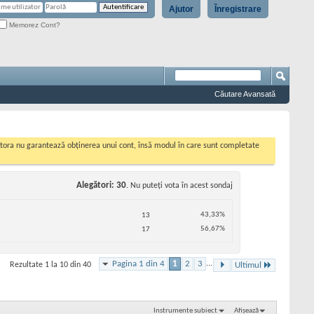
Ajutor
Înregistrare
Memorez Cont?
Căutare Avansată
cestora nu garantează obținerea unui cont, însă modul în care sunt completate
Alegători
30
. Nu puteţi vota în acest sondaj
43,33%
13
56,67%
17
Pagina 1 din 4
1
2
3
...
Rezultate 1 la 10 din 40
Ultimul
Instrumente subiect
Afișează