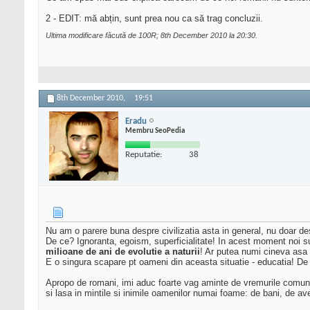
2 - EDIT: mă abțin, sunt prea nou ca să trag concluzii.
Ultima modificare făcută de 100R; 8th December 2010 la
20:30
.
8th December 2010,
19:51
Eradu
Membru SeoPedia
Reputatie:
38
Nu am o parere buna despre civilizatia asta in general, nu doar d
De ce? Ignoranta, egoism, superficialitate! In acest moment noi 
milioane de ani de evolutie a naturii
! Ar putea numi cineva asa 
E o singura scapare pt oameni din aceasta situatie - educatia! D
Apropo de romani, imi aduc foarte vag aminte de vremurile comuni
si lasa in mintile si inimile oamenilor numai foame: de bani, de ave