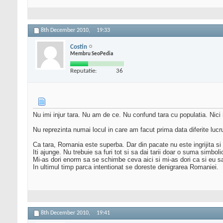
8th December 2010,
19:33
Costin
Membru SeoPedia
Reputatie:
36
Nu imi injur tara. Nu am de ce. Nu confund tara cu populatia. Nici nu
Nu reprezinta numai locul in care am facut prima data diferite luc
Ca tara, Romania este superba. Dar din pacate nu este ingrijita si n
Iti ajunge. Nu trebuie sa furi tot si sa dai tarii doar o suma simboli
Mi-as dori enorm sa se schimbe ceva aici si mi-as dori ca si eu 
In ultimul timp parca intentionat se doreste denigrarea Romaniei.
8th December 2010,
19:41