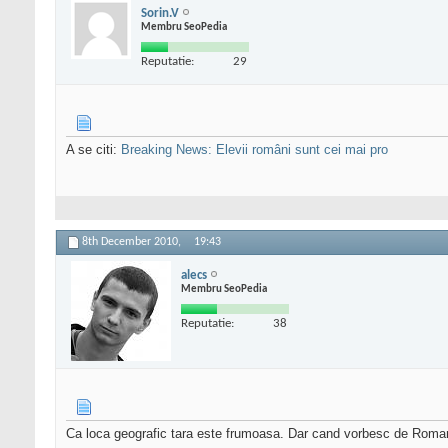
Sorin.V
Membru SeoPedia
Reputatie:
29
A se citi:
Breaking News: Elevii români sunt cei mai pro
8th December 2010,
19:43
alecs
Membru SeoPedia
Reputatie:
38
Ca loca geografic tara este frumoasa. Dar cand vorbesc de Romania 