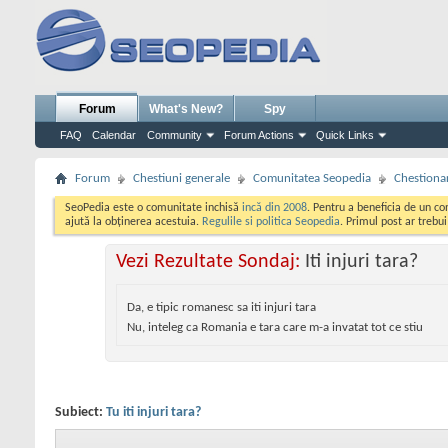
Forum
What's New?
Spy
FAQ
Calendar
Community
Forum Actions
Quick Links
Forum
Chestiuni generale
Comunitatea Seopedia
Chestiona
SeoPedia este o comunitate inchisă
incă din 2008
. Pentru a beneficia de un c
ajută la obținerea acestuia.
Regulile si politica Seopedia
. Primul post ar trebu
Vezi Rezultate Sondaj:
Iti injuri tara?
Da, e tipic romanesc sa iti injuri tara
Nu, inteleg ca Romania e tara care m-a invatat tot ce stiu
Subiect:
Tu iti injuri tara?