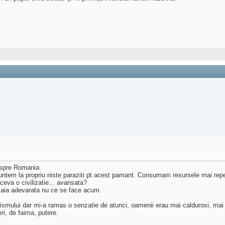
espre Romania.
suntem la propriu niste paraziti pt acest pamant. Consumam resursele mai re
ceva o civilizatie... avansata?
e aia adevarata nu ce se face acum.
smului dar mi-a ramas o senzatie de atunci, oamenii erau mai caldurosi, mai
ri, de faima, putere.