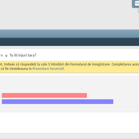
re
Tu iti injuri tara?
ont, trebuie să răspundeți la cele 5 întrebări din formularul de înregistrare. Completarea a
i să fie intotdeauna in
Prezentare forumisti
.