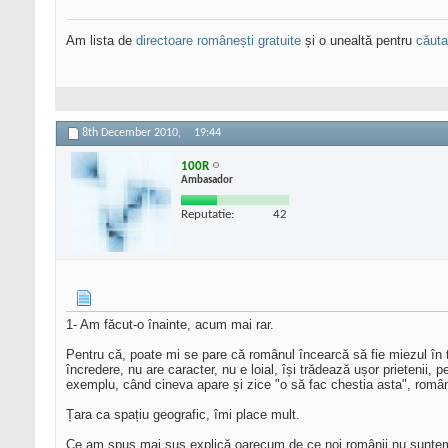
Am lista de
directoare românești gratuite
și o unealtă pentru
căutar
8th December 2010,
19:44
100R
Ambasador
Reputatie:
42
1- Am făcut-o înainte, acum mai rar.
Pentru că, poate mi se pare că românul încearcă să fie miezul în to
încredere, nu are caracter, nu e loial, își trădează ușor prietenii,
exemplu, când cineva apare și zice "o să fac chestia asta", românul 
Țara ca spațiu geografic, îmi place mult.
Ce am spus mai sus explică oarecum de ce noi românii nu suntem un 