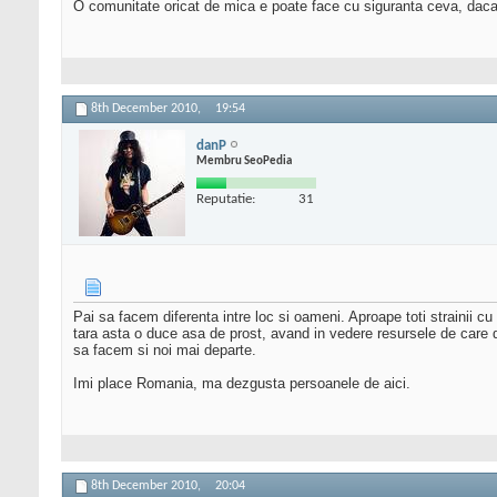
O comunitate oricat de mica e poate face cu siguranta ceva, daca 
8th December 2010,
19:54
danP
Membru SeoPedia
Reputatie:
31
Pai sa facem diferenta intre loc si oameni. Aproape toti strainii c
tara asta o duce asa de prost, avand in vedere resursele de care 
sa facem si noi mai departe.
Imi place Romania, ma dezgusta persoanele de aici.
8th December 2010,
20:04