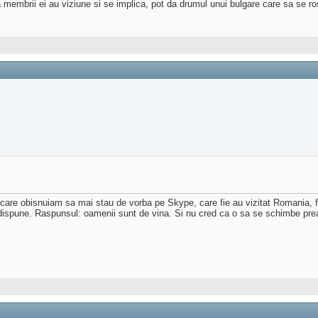
membrii ei au viziune si se implica, pot da drumul unui bulgare care sa se r
u care obisnuiam sa mai stau de vorba pe Skype, care fie au vizitat Romania, f
dispune. Raspunsul: oamenii sunt de vina. Si nu cred ca o sa se schimbe prea