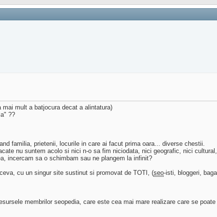
 mai mult a batjocura decat a alintatura)
la" ??
 familia, prietenii, locurile in care ai facut prima oara... diverse chestii.
ate nu suntem acolo si nici n-o sa fim niciodata, nici geografic, nici cultural,
a, incercam sa o schimbam sau ne plangem la infinit?
eva, cu un singur site sustinut si promovat de TOTI, (
seo
-isti, bloggeri, ba
e resursele membrilor seopedia, care este cea mai mare realizare care se poat