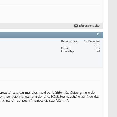
Răspunde cu citat
#5
Data înscrierii
1st December
2010
Posturi
749
Putere Rep
42
oasta" aia, dar mai ales invidios, bârfitor, răutăcios și nu e de
de la politicieni la oamenii de rând. Răutatea noastră e bună de dat
 pariu", cel puțin în sinea lui, sau "dă-l ...".