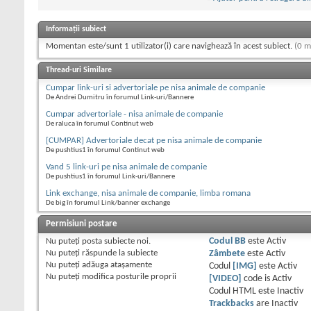
Informații subiect
Momentan este/sunt 1 utilizator(i) care navighează în acest subiect.
(0 m
Thread-uri Similare
Cumpar link-uri si advertoriale pe nisa animale de companie
De Andrei Dumitru în forumul Link-uri/Bannere
Cumpar advertoriale - nisa animale de companie
De raluca în forumul Continut web
[CUMPAR] Advertoriale decat pe nisa animale de companie
De pushtius1 în forumul Continut web
Vand 5 link-uri pe nisa animale de companie
De pushtius1 în forumul Link-uri/Bannere
Link exchange, nisa animale de companie, limba romana
De big în forumul Link/banner exchange
Permisiuni postare
Nu puteţi
posta subiecte noi.
Codul BB
este
Activ
Nu puteţi
răspunde la subiecte
Zâmbete
este
Activ
Nu puteţi
adăuga ataşamente
Codul
[IMG]
este
Activ
Nu puteţi
modifica posturile proprii
[VIDEO]
code is
Activ
Codul HTML este
Inactiv
Trackbacks
are
Inactiv