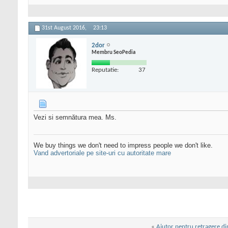
31st August 2016,
23:13
2dor
Membru SeoPedia
Reputatie:
37
Vezi si semnătura mea. Ms.
We buy things we don't need to impress people we don't like.
Vand advertoriale pe site-uri cu autoritate mare
«
Ajutor pentru retragere di