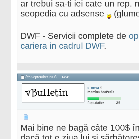
ar trebui sa-ti iei cate un rep
seopedia cu adsense
(glumes
DWF - Servicii complete de
op
cariera in cadrul DWF
.
8th September 2008,
14:41
c|neva
Membru SeoPedia
Reputatie:
35
Mai bine ne bagă câte 100$ în
dacă tot e ziua lui şi sărbătore