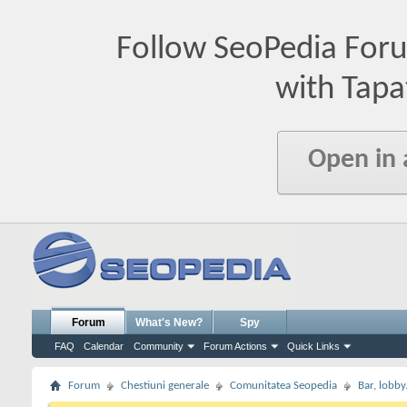
Follow SeoPedia For
with Tapa
Open in
Forum
What's New?
Spy
FAQ
Calendar
Community
Forum Actions
Quick Links
Forum
Chestiuni generale
Comunitatea Seopedia
Bar, lobby.