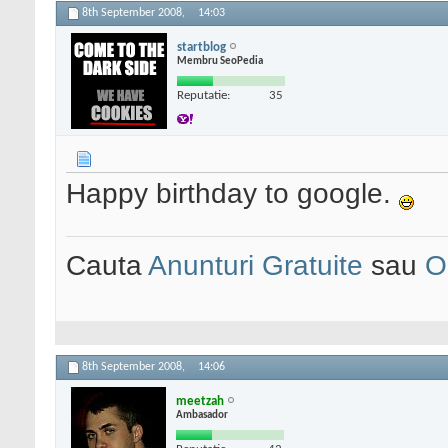
8th September 2008,
14:03
startblog
Membru SeoPedia
Reputatie:
35
Happy birthday to google.
Cauta
Anunturi Gratuite
sau
O
8th September 2008,
14:06
meetzah
Ambasador