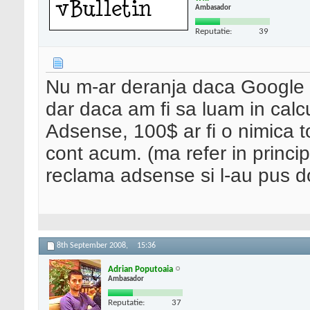
Ambasador
Reputatie:
39
Nu m-ar deranja daca Google n
dar daca am fi sa luam in calcu
Adsense, 100$ ar fi o nimica t
cont acum. (ma refer in princip
reclama adsense si l-au pus doar
8th September 2008,
15:36
Adrian Poputoaia
Ambasador
Reputatie:
37