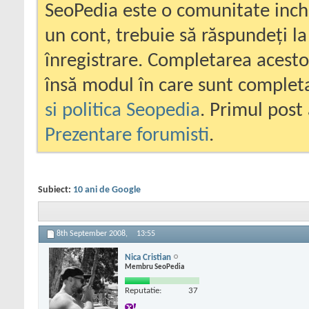
SeoPedia este o comunitate inc
un cont, trebuie să răspundeți la
înregistrare. Completarea acesto
însă modul în care sunt completa
si politica Seopedia
. Primul post 
Prezentare forumisti
.
Subiect:
10 ani de Google
8th September 2008,
13:55
Nica Cristian
Membru SeoPedia
Reputatie:
37