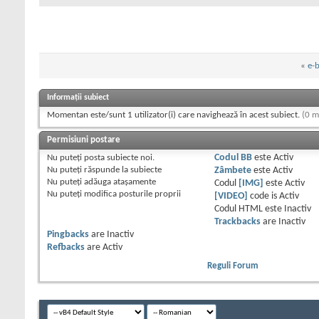
«
e-
Informații subiect
Momentan este/sunt 1 utilizator(i) care navighează în acest subiect.
(0 m
Permisiuni postare
Nu puteţi
posta subiecte noi.
Codul BB
este
Activ
Nu puteţi
răspunde la subiecte
Zâmbete
este
Activ
Nu puteţi
adăuga ataşamente
Codul
[IMG]
este
Activ
Nu puteţi
modifica posturile proprii
[VIDEO]
code is
Activ
Codul HTML este
Inactiv
Trackbacks
are
Inactiv
Pingbacks
are
Inactiv
Refbacks
are
Activ
Reguli Forum