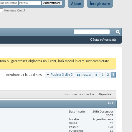
Ajutor
Înregistrare
Memorez Cont?
Căutare Avansată
cestora nu garantează obținerea unui cont, însă modul în care sunt completate
Pagina 3 din 3
1
2
3
Rezultate 21 la 25 din 25
Primul
Instrumente subiect
Afișează
#21
Data înscrierii
20th December
2007
Locaţie
Arges- Romania
Vârstă
62
Posturi
128
Putere Rep
35