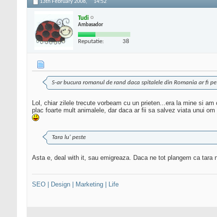
13th February 2008,
14:52
Tudi
Ambasador
Reputatie:
38
S-ar bucura romanul de rand daca spitalele din Romania ar fi pe 
Lol, chiar zilele trecute vorbeam cu un prieten...era la mine si am
plac foarte mult animalele, dar daca ar fii sa salvez viata unui om 
Tara lu' peste
Asta e, deal with it, sau emigreaza. Daca ne tot plangem ca tara n
SEO | Design | Marketing | Life