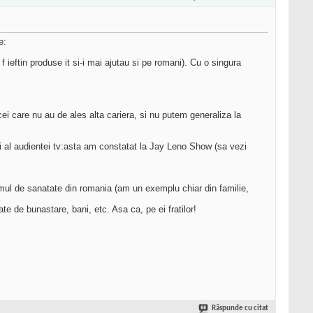
e:
 ieftin produse it si-i mai ajutau si pe romani). Cu o singura
i cei care nu au de ales alta cariera, si nu putem generaliza la
i al audientei tv:asta am constatat la Jay Leno Show (sa vezi
temul de sanatate din romania (am un exemplu chiar din familie,
e de bunastare, bani, etc. Asa ca, pe ei fratilor!
Răspunde cu citat