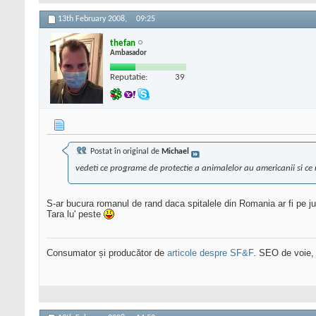
13th February 2008,
09:25
thefan
Ambasador
Reputatie:
39
Postat în original de
Michael
vedeti ce programe de protectie a animalelor au americanii si ce 
S-ar bucura romanul de rand daca spitalele din Romania ar fi pe ju
Tara lu' peste
Consumator și producător de
articole despre SF&F
. SEO de voie,