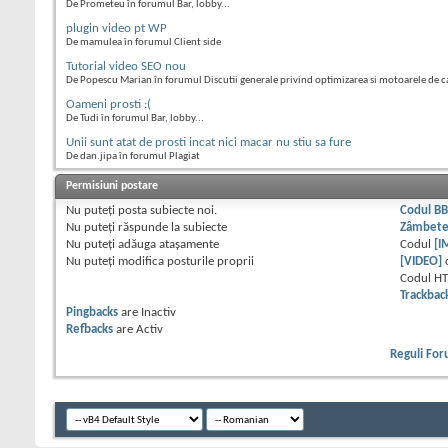
De Prometeu în forumul Bar, lobby...
plugin video pt WP
De mamulea în forumul Client side
Tutorial video SEO nou
De Popescu Marian în forumul Discutii generale privind optimizarea si motoarele de c
Oameni prosti :(
De Tudi în forumul Bar, lobby...
Unii sunt atat de prosti incat nici macar nu stiu sa fure
De dan.jipa în forumul Plagiat
Permisiuni postare
Nu puteţi
posta subiecte noi.
Codul B
Nu puteţi
răspunde la subiecte
Zâmbet
Nu puteţi
adăuga ataşamente
Codul
[I
Nu puteţi
modifica posturile proprii
[VIDEO]
Codul H
Trackbac
Pingbacks
are
Inactiv
Refbacks
are
Activ
Reguli Fo