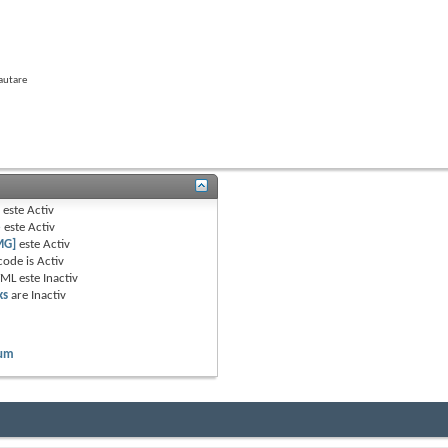
autare
B
este
Activ
e
este
Activ
MG]
este
Activ
code is
Activ
TML este
Inactiv
ks
are
Inactiv
rum