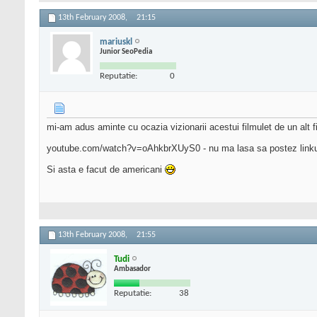
13th February 2008,
21:15
mariuskl
Junior SeoPedia
Reputatie:
0
mi-am adus aminte cu ocazia vizionarii acestui filmulet de un alt f
youtube.com/watch?v=oAhkbrXUyS0 - nu ma lasa sa postez linkuri
Si asta e facut de americani
13th February 2008,
21:55
Tudi
Ambasador
Reputatie:
38