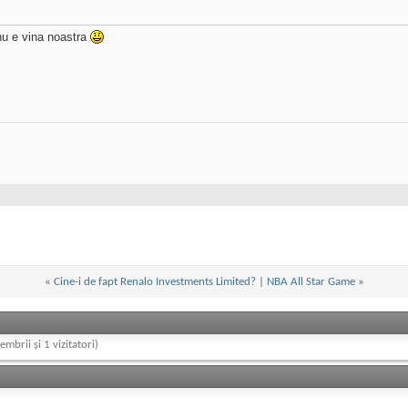
 nu e vina noastra
«
Cine-i de fapt Renalo Investments Limited?
|
NBA All Star Game
»
embrii și 1 vizitatori)