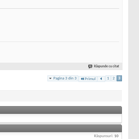
Răspunde cu citat
Pagina 3 din 3
1
2
3
Primul
Răspunsuri:
10