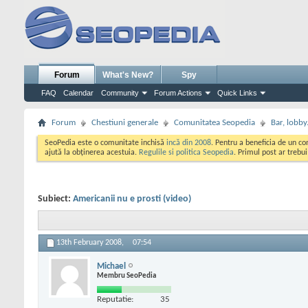
Forum
What's New?
Spy
FAQ
Calendar
Community
Forum Actions
Quick Links
Forum
Chestiuni generale
Comunitatea Seopedia
Bar, lobby.
SeoPedia este o comunitate inchisă
incă din 2008
. Pentru a beneficia de un c
ajută la obținerea acestuia.
Regulile si politica Seopedia
. Primul post ar trebu
Subiect:
Americanii nu e prosti (video)
13th February 2008,
07:54
Michael
Membru SeoPedia
Reputatie:
35