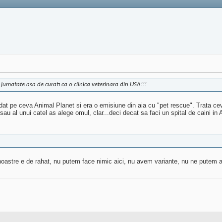
jumatate asa de curati ca o clinica veterinara din USA!!!
 dat pe ceva Animal Planet si era o emisiune din aia cu "pet rescue". Trata cev
sau al unui catel as alege omul, clar...deci decat sa faci un spital de caini in 
oastre e de rahat, nu putem face nimic aici, nu avem variante, nu ne putem af