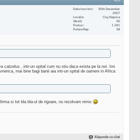
#23
Data înscrierii
30th December
2007
Locaţie
Cluj-Napoca
Vârstă
40
Posturi
1.581
Putere Rep
38
a catzelus...intr-un spital cum nu stiu daca exista pe la noi. Imi
America, mai bine bagi banii aia intr-un spital de oameni in Africa
irma si tot bla bla-ul de rigoare, nu rezolvam nimic
Răspunde cu citat