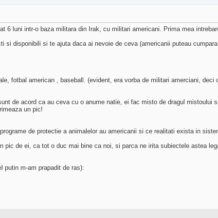
t 6 luni intr-o baza militara din Irak, cu militari americani. Prima mea intrebar
ti si disponibili si te ajuta daca ai nevoie de ceva (americanii puteau cumpara f
ionale, fotbal american , baseball. (evident, era vorba de militari amerciani, dec
 sunt de acord ca au ceva cu o anume natie, ei fac misto de dragul mistoului s
rimeaza un pic!
programe de protectie a animalelor au americanii si ce realitati exista in sis
ic de ei, ca tot o duc mai bine ca noi, si parca ne irita subiectele astea legat
el putin m-am prapadit de ras):