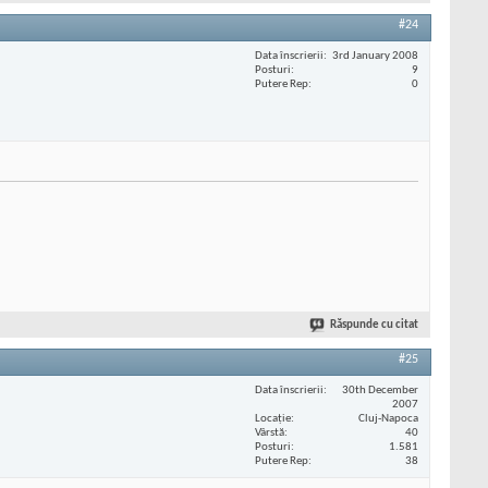
#24
Data înscrierii
3rd January 2008
Posturi
9
Putere Rep
0
Răspunde cu citat
#25
Data înscrierii
30th December
2007
Locaţie
Cluj-Napoca
Vârstă
40
Posturi
1.581
Putere Rep
38