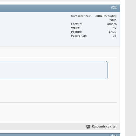
#22
Data înscrierii
30th December
2006
Locaţie
Oradea
Vârstă
49
Posturi
1.433
Putere Rep
39
Răspunde cu citat