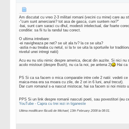
Am discutat cu vreo 2-3 militari romani (vecini cu mine) care au sta
-"cum sunt amercianii? tot asa de gasca, cum suntem noi?"
-bai, sunt cam saraci cu dhul, modesti intelectual, dar foarte corec
conditie: sa fii tu la randul tau corect.
O ultima intrebare:
-ei navigheaza pe net? se uit ala tv? la ce se uita?
-astia n-au treaba cu netul, si la tv se uita la sporturile lor tradit
nivelul unei intregi natii)
Acu eu nu stiu nimic despre america, decat din auzite. Si nici nu
acolo mistouri (despre Bush), nu ca la noi, pe antena 2)
Hai ca 
PS Si ca sa facem o mica comparatie intre cele 2 natii: vedeti ce 
maica-mea era sa moara cu zile, de 2 ori in 6 luni, anul trecut).
Dar cum romanul s-a nascut mistocar, hai sa facem si noi misto un p
PPS Si un link despre romanii nascuti poeti, sau povestitori (eu c
YouTube - Capra cu trei iezi in tiganeste
Ultima modificare făcută de Michael; 13th February 2008 la
08:01
.