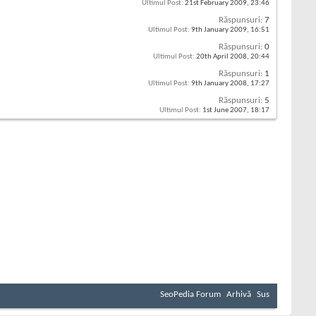
Ultimul Post:
21st February 2009,
23:46
Răspunsuri:
7
Ultimul Post:
9th January 2009,
16:51
Răspunsuri:
0
Ultimul Post:
20th April 2008,
20:44
Răspunsuri:
1
Ultimul Post:
9th January 2008,
17:27
Răspunsuri:
5
Ultimul Post:
1st June 2007,
18:17
SeoPedia Forum
Arhivă
Sus