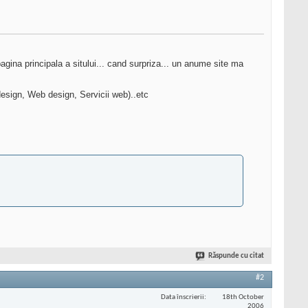
gina principala a sitului... cand surpriza... un anume site ma
design, Web design, Servicii web)..etc
Răspunde cu citat
#2
Data înscrierii
18th October
2006