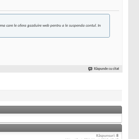
firma care le ofera gazduire web pentru a le suspenda contul. In
Răspunde cu citat
Răspunsuri:
8