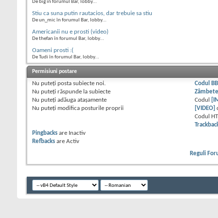
De big în forumul Bar, lobby...
Stiu ca suna putin rautacios, dar trebuie sa stiu
De un_mic în forumul Bar, lobby...
Americanii nu e prosti (video)
De thefan în forumul Bar, lobby...
Oameni prosti :(
De Tudi în forumul Bar, lobby...
Permisiuni postare
Nu puteţi
posta subiecte noi.
Codul B
Nu puteţi
răspunde la subiecte
Zâmbet
Nu puteţi
adăuga ataşamente
Codul
[I
Nu puteţi
modifica posturile proprii
[VIDEO]
Codul H
Trackbac
Pingbacks
are
Inactiv
Refbacks
are
Activ
Reguli Fo