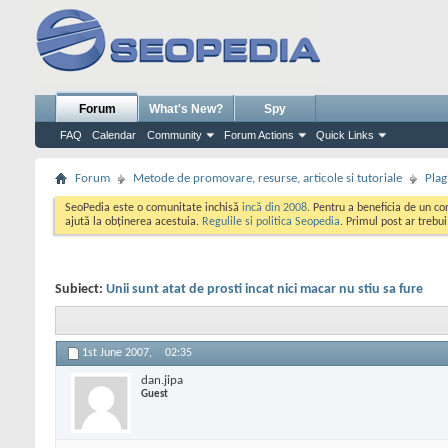
Forum
What's New?
Spy
FAQ
Calendar
Community
Forum Actions
Quick Links
Forum
Metode de promovare, resurse, articole si tutoriale
Plag
SeoPedia este o comunitate inchisă
incă din 2008
. Pentru a beneficia de un c
ajută la obținerea acestuia.
Regulile si politica Seopedia
. Primul post ar trebu
Subiect:
Unii sunt atat de prosti incat nici macar nu stiu sa fure
1st June 2007,
02:35
dan.jipa
Guest