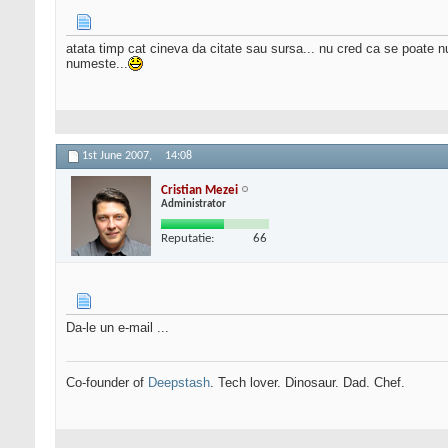
atata timp cat cineva da citate sau sursa... nu cred ca se poate num
numeste...
1st June 2007,
14:08
Cristian Mezei
Administrator
Reputatie:
66
Da-le un e-mail ...
Co-founder of
Deepstash
. Tech lover. Dinosaur. Dad. Chef.