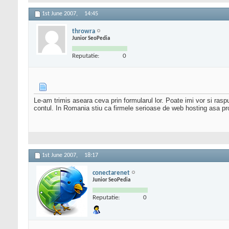
1st June 2007,
14:45
throwra
Junior SeoPedia
Reputatie:
0
Le-am trimis aseara ceva prin formularul lor. Poate imi vor si ras
contul. In Romania stiu ca firmele serioase de web hosting asa p
1st June 2007,
18:17
conectarenet
Junior SeoPedia
Reputatie:
0