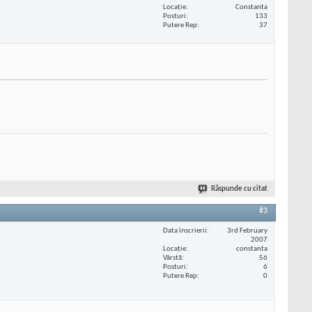
Locaţie
Constanta
Posturi
133
Putere Rep
37
Răspunde cu citat
#3
Data înscrierii
3rd February
2007
Locaţie
constanta
Vârstă
56
Posturi
6
Putere Rep
0