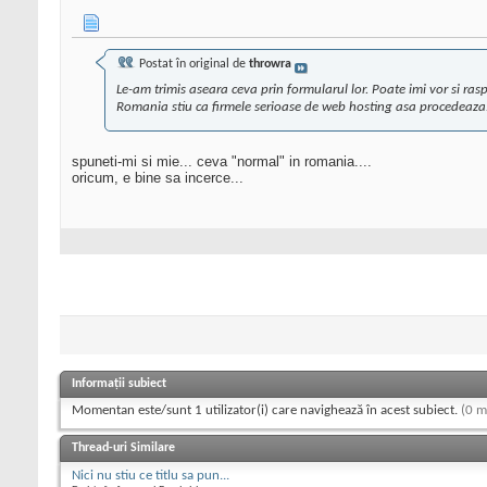
Postat în original de
throwra
Le-am trimis aseara ceva prin formularul lor. Poate imi vor si ras
Romania stiu ca firmele serioase de web hosting asa procedeaza
spuneti-mi si mie... ceva "normal" in romania....
oricum, e bine sa incerce...
Informații subiect
Momentan este/sunt 1 utilizator(i) care navighează în acest subiect.
(0 m
Thread-uri Similare
Nici nu stiu ce titlu sa pun...