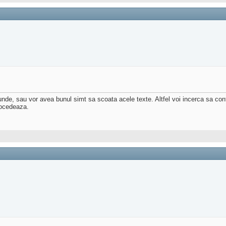
punde, sau vor avea bunul simt sa scoata acele texte. Altfel voi incerca sa co
rocedeaza.