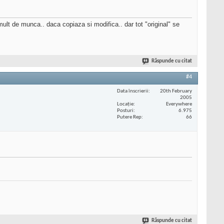
 mult de munca.. daca copiaza si modifica.. dar tot "original" se
Răspunde cu citat
#4
Data înscrierii
20th February
2005
Locaţie
Everywhere
Posturi
6.975
Putere Rep
66
Răspunde cu citat