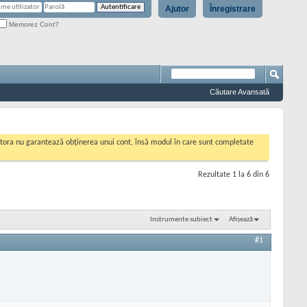
Ajutor
Înregistrare
Memorez Cont?
Căutare Avansată
cestora nu garantează obținerea unui cont, însă modul în care sunt completate
Rezultate 1 la 6 din 6
Instrumente subiect
Afișează
#1