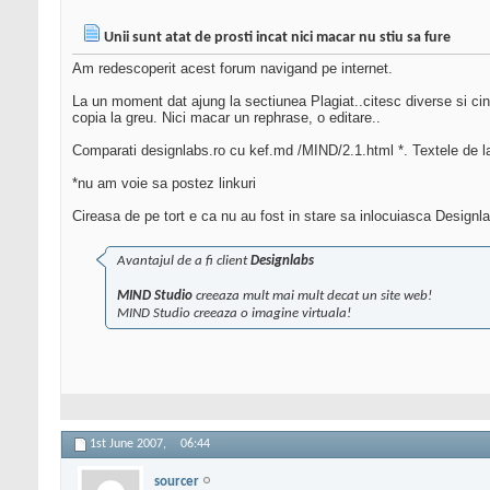
Unii sunt atat de prosti incat nici macar nu stiu sa fure
Am redescoperit acest forum navigand pe internet.
La un moment dat ajung la sectiunea Plagiat..citesc diverse si cin
copia la greu. Nici macar un rephrase, o editare..
Comparati designlabs.ro cu kef.md /MIND/2.1.html *. Textele de la 
*nu am voie sa postez linkuri
Cireasa de pe tort e ca nu au fost in stare sa inlocuiasca Designl
Avantajul de a fi client
Designlabs
MIND Studio
creeaza mult mai mult decat un site web!
MIND Studio creeaza o imagine virtuala!
1st June 2007,
06:44
sourcer