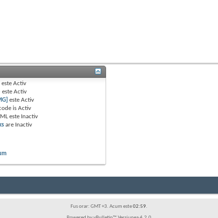
B
este
Activ
e
este
Activ
MG]
este
Activ
code is
Activ
TML este
Inactiv
ks
are
Inactiv
rum
Fus orar: GMT +3. Acum este
02:59
.
Powered by vBulletin™ Versiunea 4.2.0