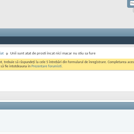
iat
Unii sunt atat de prosti incat nici macar nu stiu sa fure
ont, trebuie să răspundeți la cele 5 întrebări din formularul de înregistrare. Completarea a
i să fie intotdeauna in
Prezentare forumisti
.