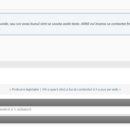
punde, sau vor avea bunul simt sa scoata acele texte. Altfel voi incerca sa contactez 
.
«
Preluare legislatie
|
Mi-a spart situl,a furat contentul si l-a pus pe web
»
embrii și 1 vizitatori)