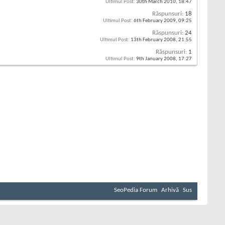
Ultimul Post:
30th March 2010,
18:47
Răspunsuri:
18
Ultimul Post:
6th February 2009,
09:25
Răspunsuri:
24
Ultimul Post:
13th February 2008,
21:55
Răspunsuri:
1
Ultimul Post:
9th January 2008,
17:27
SeoPedia Forum
Arhivă
Sus