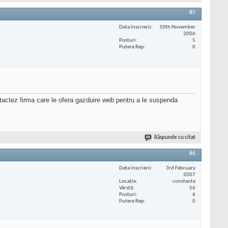
#5
Data înscrierii
10th November
2006
Posturi
5
Putere Rep
0
ntactez firma care le ofera gazduire web pentru a le suspenda
Răspunde cu citat
#6
Data înscrierii
3rd February
2007
Locaţie
constanta
Vârstă
56
Posturi
6
Putere Rep
0