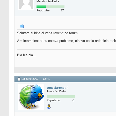
Membru SeoPedia
Reputatie:
37
Salutare si bine ai venit revenit pe forum
Am intampinat si eu cateva probleme, cineva copia articolele mele 
Bla bla bla...
1st June 2007,
12:41
conectarenet
Junior SeoPedia
Reputatie:
0