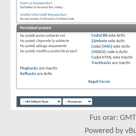
Oare ce keyworduri...
De thefan în forumul Bar, lobby...
Unelte Informatii Keyworduri
De necromanc în forumul Continut web
Permisiuni postare
Nu puteţi
posta subiecte noi.
Codul BB
este
Activ
Nu puteţi
răspunde la subiecte
Zâmbete
este
Activ
Nu puteţi
adăuga ataşamente
Codul
[IMG]
este
Activ
Nu puteţi
modifica posturile proprii
[VIDEO]
code is
Activ
Codul HTML este
Inactiv
Trackbacks
are
Inactiv
Pingbacks
are
Inactiv
Refbacks
are
Activ
Reguli Forum
Fus orar: GM
Powered by vBu