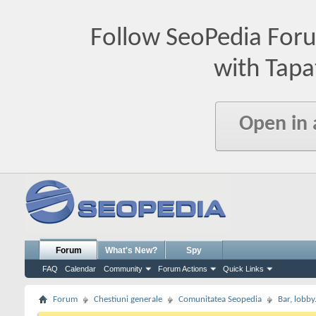
Follow SeoPedia For
with Tapa
Open in
Forum
What's New?
Spy
FAQ
Calendar
Community
Forum Actions
Quick Links
Forum
Chestiuni generale
Comunitatea Seopedia
Bar, lobby.