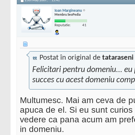
25th May 2007,
15:41
Ioan Margineanu
Membru SeoPedia
Reputatie:
41
Postat în original de
tataraseni
Felicitari pentru domeniu... eu 
succes cu acest domeniu compar
Multumesc. Mai am ceva de pu
apuca de el. Si eu sunt curios
vedere ca pana acum am prefe
in domeniu.