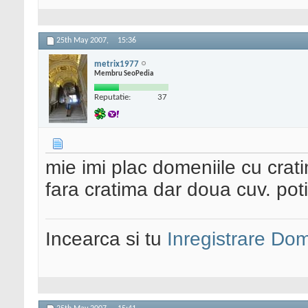
25th May 2007,
15:36
metrix1977
Membru SeoPedia
Reputatie:
37
mie imi plac domeniile cu crati
fara cratima dar doua cuv. poti
Incearca si tu
Inregistrare Do