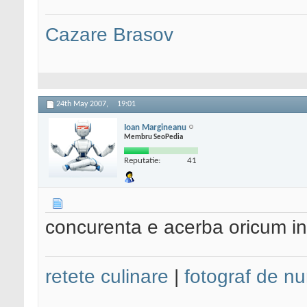
Cazare Brasov
24th May 2007,
19:01
Ioan Margineanu
Membru SeoPedia
Reputatie:
41
concurenta e acerba oricum in
retete culinare
|
fotograf de nu