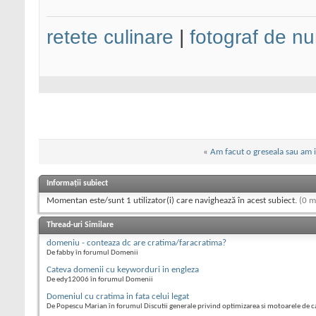
retete culinare
|
fotograf de nu
«
Am facut o greseala sau am ie
Informații subiect
Momentan este/sunt 1 utilizator(i) care navighează în acest subiect.
(0 m
Thread-uri Similare
domeniu - conteaza dc are cratima/faracratima?
De fabby în forumul Domenii
Cateva domenii cu keyworduri in engleza
De edy12006 în forumul Domenii
Domeniul cu cratima in fata celui legat
De Popescu Marian în forumul Discutii generale privind optimizarea si motoarele de c