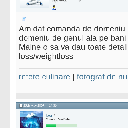
Reputatie:
41
Am dat comanda de domeniu deja
domeniu de genul ala pe bani p
Maine o sa va dau toate detali
loss/weightloss
retete culinare
|
fotograf de nu
25th May 2007,
14:36
lixor
Membru SeoPedia