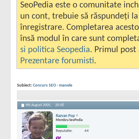
SeoPedia este o comunitate inc
un cont, trebuie să răspundeți la
înregistrare. Completarea acesto
însă modul în care sunt completa
si politica Seopedia
. Primul post 
Prezentare forumisti
.
Subiect:
Concurs SEO - manele
9th August 2005,
20:18
Razvan Pop
Membru SeoPedia
Reputatie:
44