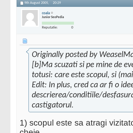
9th August 2005,
20:29
coala
Junior SeoPedia
Reputatie:
0
Originally posted by WeaselM
[b]Ma scuzati si pe mine de ev
totusi: care este scopul, si (ma
Edit: In plus, cred ca ar fi o i
descrierea/conditiile/desfasu
castigatorul.
1) scopul este sa atragi vizita
cheie.