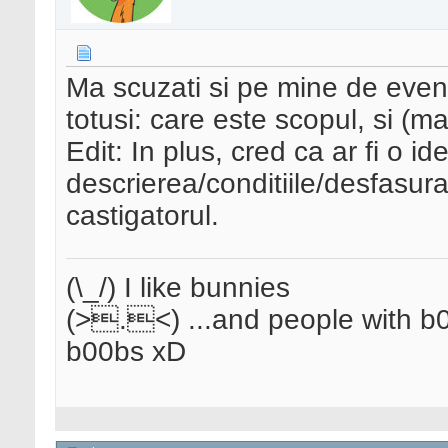
Ma scuzati si pe mine de event
totusi: care este scopul, si (m
Edit: In plus, cred ca ar fi o 
descrierea/conditiile/desfasu
castigatorul.
(\_/) I like bunnies
(>.<) ...and people with b0
b00bs xD