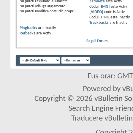
Nu puteţi
răspunde la subiecte
Zâmbete
este
Activ
Nu puteţi
adăuga ataşamente
Codul
[IMG]
este
Activ
Nu puteţi
modifica posturile proprii
[VIDEO]
code is
Activ
Codul HTML este
Inactiv
Trackbacks
are
Inactiv
Pingbacks
are
Inactiv
Refbacks
are
Activ
Reguli Forum
Fus orar: GM
Powered by vBu
Copyright © 2026 vBulletin Solu
Search Engine Frien
Traducere vBullet
Copyright 