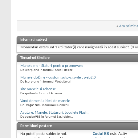
«
Am primit 
Informații subiect
Momentan este/sunt 1 utilizator(i) care navighează în acest subiect.
(0 m
Thread-uri Similare
Manele.me - Sfaturi pentru promovare
De Scorpiono în forumul Studii de caz
Manele(dot)me - custom auto-crawler, web2.0
De Scorpiono în forumul Website-uri
site manele si adsense
De epsilon în forumul Adsense
Vand domeniu ideal de manele
De Dragos Nicu în forumul Domenii
Avatare. Manele. Statusuri. Joculete Flash.
De bogdan985 în forumul Bar, lobby...
Permisiuni postare
Nu puteţi
posta subiecte noi.
Codul BB
este
Activ