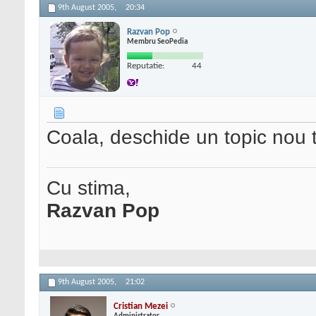
9th August 2005,
20:34
Razvan Pop
Membru SeoPedia
Reputatie:
44
Coala, deschide un topic nou 
Cu stima,
Razvan Pop
9th August 2005,
21:02
Cristian Mezei