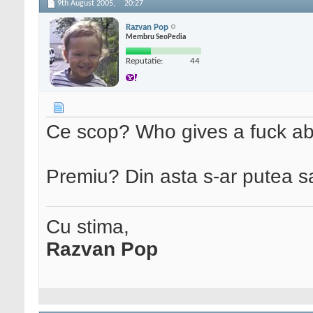
9th August 2005,
20:27
Razvan Pop
Membru SeoPedia
Reputatie:
44
Ce scop? Who gives a fuck a
Premiu? Din asta s-ar putea 
Cu stima,
Razvan Pop