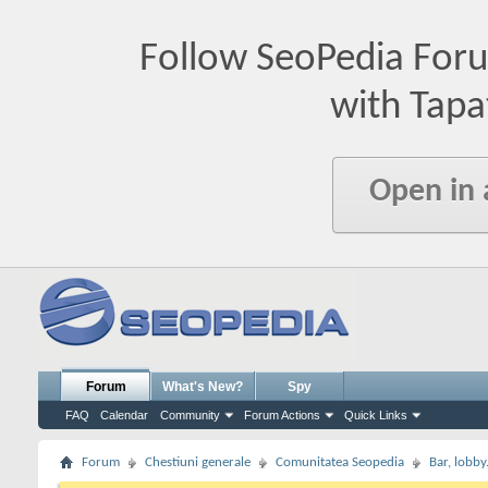
Follow SeoPedia For
with Tapa
Open in
Forum
What's New?
Spy
FAQ
Calendar
Community
Forum Actions
Quick Links
Forum
Chestiuni generale
Comunitatea Seopedia
Bar, lobby.