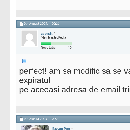
9th August 2005,
20:21
geosoft
Membru SeoPedia
Reputatie:
40
perfect! am sa modific sa se va
expiratul
pe aceeasi adresa de email tr
9th August 2005,
20:21
Razvan Pop