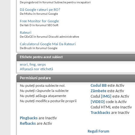
De pingobrod în forumul Subiecte pentru incepatori
Dă Google rateuri pe RO?
De Mishu în forumul Google
Free Monitor for Google
De Vali D în forumul SEO Soft
Rateuri
De GExGE în forumul Discutii administrative
Calculatorul Google Mai Da Rateuri
De Bruzli în forumul Google
Etichete pentru acest subiect
erori
,
fmg
,
serps
Afișează nor etichetă
Permisiuni postare
Nu puteţi
posta subiecte noi.
Codul BB
este
Activ
Nu puteţi
răspunde la subiecte
Zâmbete
este
Activ
Nu puteţi
adăuga ataşamente
Codul
[IMG]
este
Activ
Nu puteţi
modifica posturile proprii
[VIDEO]
code is
Activ
Codul HTML este
Inactiv
Trackbacks
are
Inactiv
Pingbacks
are
Inactiv
Refbacks
are
Activ
Reguli Forum