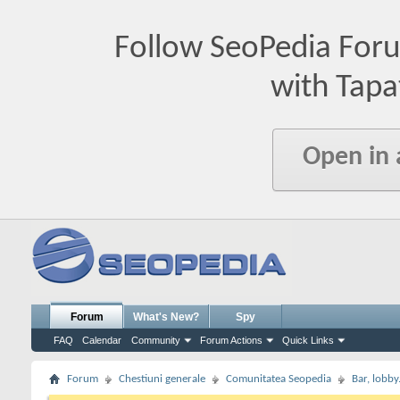
Follow SeoPedia For
with Tapa
Open in
Forum
What's New?
Spy
FAQ
Calendar
Community
Forum Actions
Quick Links
Forum
Chestiuni generale
Comunitatea Seopedia
Bar, lobby.