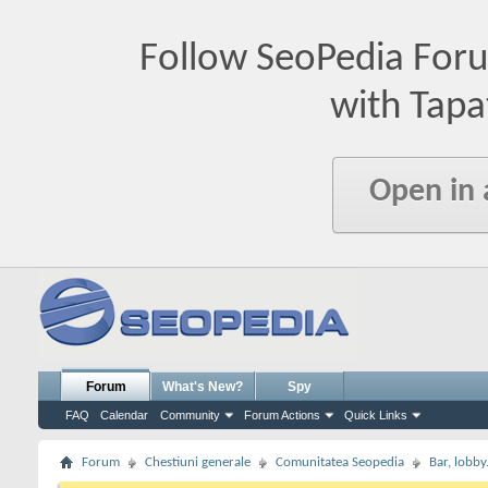
Follow SeoPedia For
with Tapa
Open in
Forum
What's New?
Spy
FAQ
Calendar
Community
Forum Actions
Quick Links
Forum
Chestiuni generale
Comunitatea Seopedia
Bar, lobby.