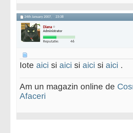
24th January 2007,
23:38
Diana
Administrator
Reputatie:
46
Iote
aici
si
aici
si
aici
si
aici
.
Am un magazin online de
Cos
Afaceri