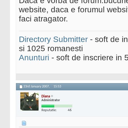
Daca e vorba de forum.bucurie.
website, daca e forumul websitu
faci atragator.
Directory Submitter
- soft de i
si 1025 romanesti
Anunturi
- soft de inscriere in 
23rd January 2007,
15:53
Diana
Administrator
Reputatie:
46