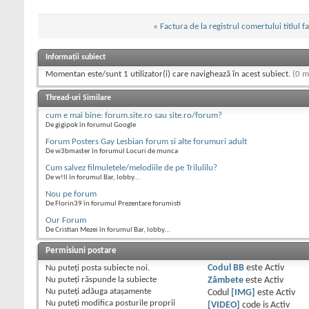
«
Factura de la registrul comertului titlul f
Informații subiect
Momentan este/sunt 1 utilizator(i) care navighează în acest subiect.
(0 m
Thread-uri Similare
cum e mai bine: forum.site.ro sau site.ro/forum?
De gigipok în forumul Google
Forum Posters Gay Lesbian forum si alte forumuri adult
De w3bmaster în forumul Locuri de munca
Cum salvez filmuletele/melodiile de pe Trilulilu?
De w!ll în forumul Bar, lobby...
Nou pe forum
De Florin39 în forumul Prezentare forumisti
Our Forum
De Cristian Mezei în forumul Bar, lobby...
Permisiuni postare
Nu puteţi
posta subiecte noi.
Codul BB
este
Activ
Nu puteţi
răspunde la subiecte
Zâmbete
este
Activ
Nu puteţi
adăuga ataşamente
Codul
[IMG]
este
Activ
Nu puteţi
modifica posturile proprii
[VIDEO]
code is
Activ