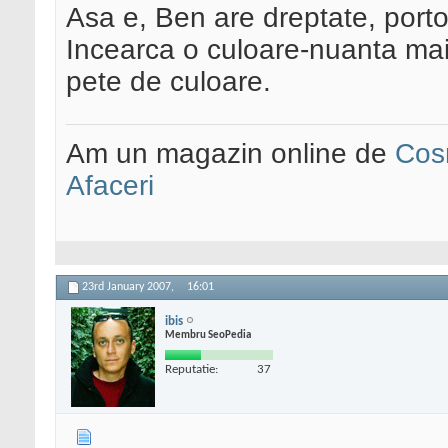
Asa e, Ben are dreptate, porto
Incearca o culoare-nuanta mai 
pete de culoare.
Am un magazin online de
Cos
Afaceri
23rd January 2007,
16:01
ibis
Membru SeoPedia
Reputatie:
37