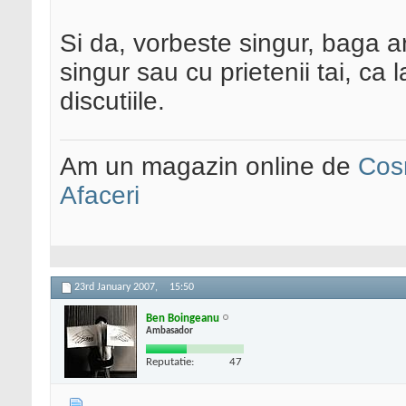
Si da, vorbeste singur, baga art
singur sau cu prietenii tai, c
discutiile.
Am un magazin online de
Cos
Afaceri
23rd January 2007,
15:50
Ben Boingeanu
Ambasador
Reputatie:
47