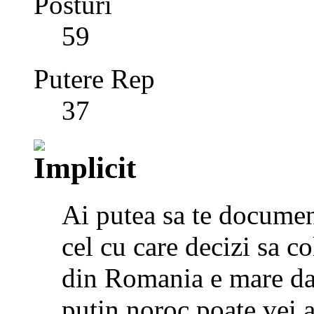
Posturi
59
Putere Rep
37
Ai putea sa te documen
cel cu care decizi sa c
din Romania e mare dar
putin noroc poate vei a