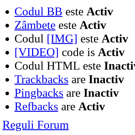
Codul BB
este
Activ
Zâmbete
este
Activ
Codul
[IMG]
este
Activ
[VIDEO]
code is
Activ
Codul HTML este
Inacti
Trackbacks
are
Inactiv
Pingbacks
are
Inactiv
Refbacks
are
Activ
Reguli Forum