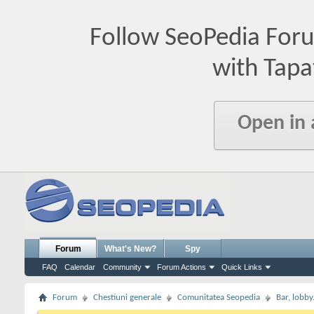
Follow SeoPedia For
with Tapa
Open in
Forum
What's New?
Spy
FAQ
Calendar
Community
Forum Actions
Quick Links
Forum
Chestiuni generale
Comunitatea Seopedia
Bar, lobby.