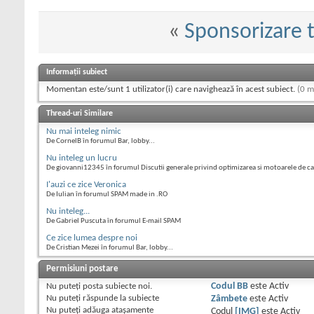
«
Sponsorizare 
Informații subiect
Momentan este/sunt 1 utilizator(i) care navighează în acest subiect.
(0 m
Thread-uri Similare
Nu mai inteleg nimic
De CornelB în forumul Bar, lobby...
Nu inteleg un lucru
De giovanni12345 în forumul Discutii generale privind optimizarea si motoarele de c
I'auzi ce zice Veronica
De Iulian în forumul SPAM made in .RO
Nu inteleg...
De Gabriel Puscuta în forumul E-mail SPAM
Ce zice lumea despre noi
De Cristian Mezei în forumul Bar, lobby...
Permisiuni postare
Nu puteţi
posta subiecte noi.
Codul BB
este
Activ
Nu puteţi
răspunde la subiecte
Zâmbete
este
Activ
Nu puteţi
adăuga ataşamente
Codul
[IMG]
este
Activ