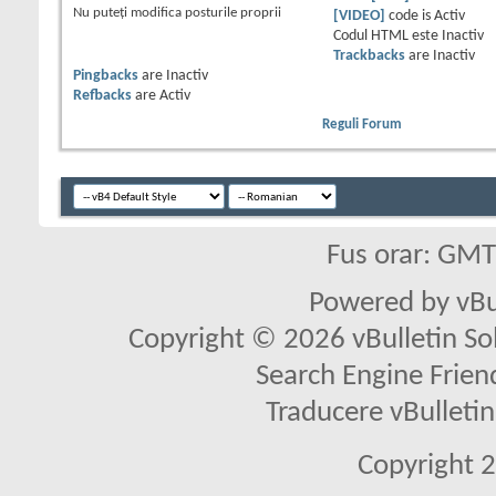
Nu puteţi
modifica posturile proprii
[VIDEO]
code is
Activ
Codul HTML este
Inactiv
Trackbacks
are
Inactiv
Pingbacks
are
Inactiv
Refbacks
are
Activ
Reguli Forum
Fus orar: GM
Powered by vBu
Copyright © 2026 vBulletin Solu
Search Engine Frien
Traducere vBullet
Copyright 