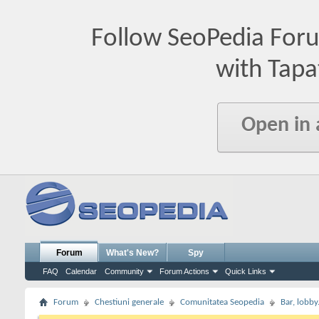
Follow SeoPedia For
with Tapa
Open in
Forum
What's New?
Spy
FAQ
Calendar
Community
Forum Actions
Quick Links
Forum
Chestiuni generale
Comunitatea Seopedia
Bar, lobby.