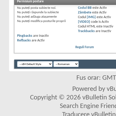
Permisiuni postare
Nu puteţi
posta subiecte noi.
Codul BB
este
Activ
Nu puteţi
răspunde la subiecte
Zâmbete
este
Activ
Nu puteţi
adăuga ataşamente
Codul
[IMG]
este
Activ
Nu puteţi
modifica posturile proprii
[VIDEO]
code is
Activ
Codul HTML este
Inactiv
Trackbacks
are
Inactiv
Pingbacks
are
Inactiv
Refbacks
are
Activ
Reguli Forum
Fus orar: GM
Powered by vBu
Copyright © 2026 vBulletin Solu
Search Engine Frien
Traducere vBullet