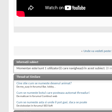
«
Unde va vedeti peste 
Informații subiect
Momentan este/sunt 1 utilizator(i) care navighează în acest subiect.
(0 m
Thread-uri Similare
Cine stie cum se numeste desenul animat?
De me_suzy în forumul Bar, lobby...
Cum se numeste botul care posteaza automat threaduri
De matican în forumul Continut web
Cum se numeste asta si unde il pot gasi, daca se poate
De slobodan în forumul SEO Soft