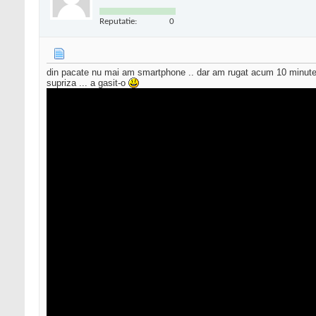
Reputatie:
0
din pacate nu mai am smartphone .. dar am rugat acum 10 minute p
supriza ... a gasit-o