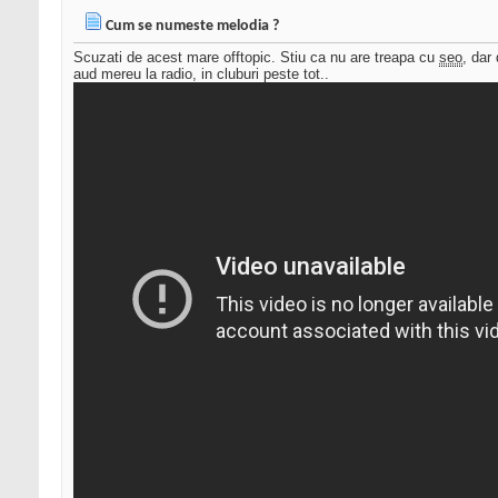
Cum se numeste melodia ?
Scuzati de acest mare offtopic. Stiu ca nu are treapa cu
seo
, dar
aud mereu la radio, in cluburi peste tot..