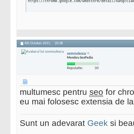
https://chrome.google.com/webstore/detail/oangccia
6th October 2011,
20:38
somnulescu
Membru SeoPedia
Reputatie:
30
multumesc pentru
seo
for chr
eu mai folosesc extensia de l
Sunt un adevarat
Geek
si bea