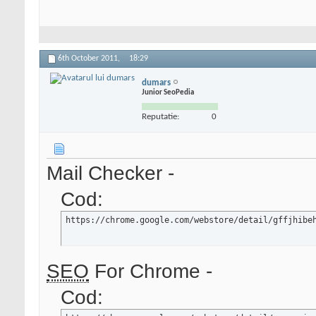
6th October 2011,
18:29
dumars
Junior SeoPedia
Reputatie:
0
Mail Checker -
Cod:
https://chrome.google.com/webstore/detail/gffjhibe
SEO
For Chrome -
Cod: