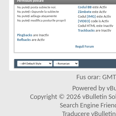
Permisiuni postare
Nu puteţi
posta subiecte noi.
Codul BB
este
Activ
Nu puteţi
răspunde la subiecte
Zâmbete
este
Activ
Nu puteţi
adăuga ataşamente
Codul
[IMG]
este
Activ
Nu puteţi
modifica posturile proprii
[VIDEO]
code is
Activ
Codul HTML este
Inactiv
Trackbacks
are
Inactiv
Pingbacks
are
Inactiv
Refbacks
are
Activ
Reguli Forum
Fus orar: GM
Powered by vBu
Copyright © 2026 vBulletin Solu
Search Engine Frien
Traducere vBullet