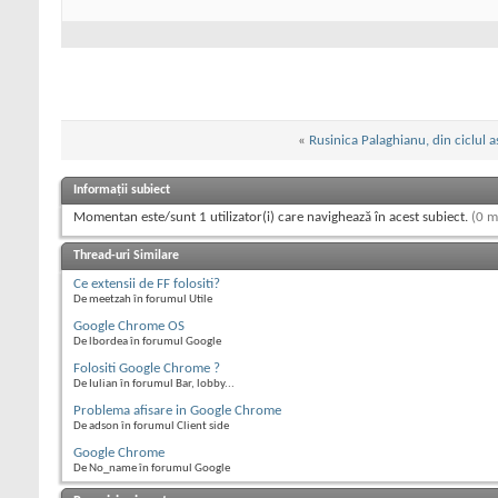
«
Rusinica Palaghianu, din ciclul a
Informații subiect
Momentan este/sunt 1 utilizator(i) care navighează în acest subiect.
(0 m
Thread-uri Similare
Ce extensii de FF folositi?
De meetzah în forumul Utile
Google Chrome OS
De lbordea în forumul Google
Folositi Google Chrome ?
De Iulian în forumul Bar, lobby...
Problema afisare in Google Chrome
De adson în forumul Client side
Google Chrome
De No_name în forumul Google