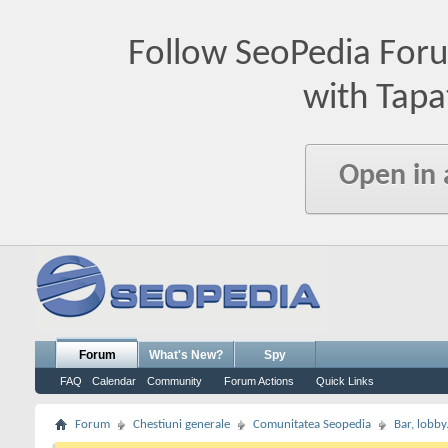
Follow SeoPedia For
with Tapa
Open in
Forum
What's New?
Spy
FAQ
Calendar
Community
Forum Actions
Quick Links
Forum
Chestiuni generale
Comunitatea Seopedia
Bar, lobby.