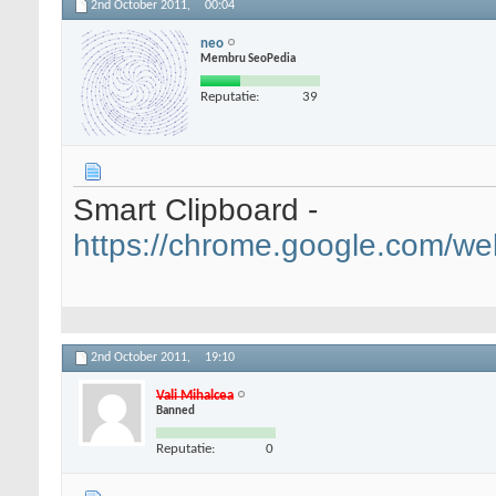
2nd October 2011,
00:04
neo
Membru SeoPedia
Reputatie:
39
Smart Clipboard -
https://chrome.google.com/we
2nd October 2011,
19:10
Vali Mihalcea
Banned
Reputatie:
0