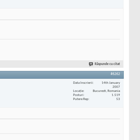
Răspunde cu citat
#6262
Data înscrierii
14th January
2007
Locaţie
Bucuresti, Romania
Posturi
1.519
Putere Rep
53