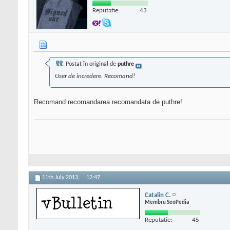
Reputatie:
43
Postat în original de
puthre
User de incredere. Recomand!
Recomand recomandarea recomandata de puthre!
11th July 2013,
12:47
Catalin C.
Membru SeoPedia
Reputatie:
45