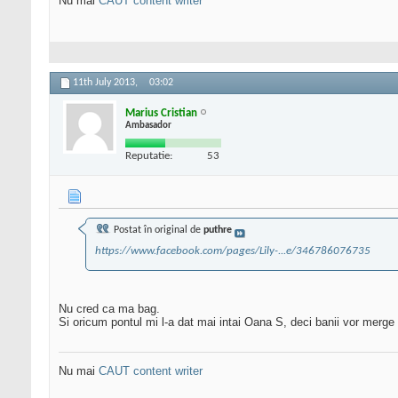
Nu mai
CAUT content writer
11th July 2013,
03:02
Marius Cristian
Ambasador
Reputatie:
53
Postat în original de
puthre
https://www.facebook.com/pages/Lily-...e/346786076735
Nu cred ca ma bag.
Si oricum pontul mi l-a dat mai intai Oana S, deci banii vor merge 
Nu mai
CAUT content writer