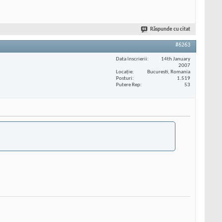
Răspunde cu citat
#6263
Data înscrierii
14th January
2007
Locaţie
Bucuresti, Romania
Posturi
1.519
Putere Rep
53