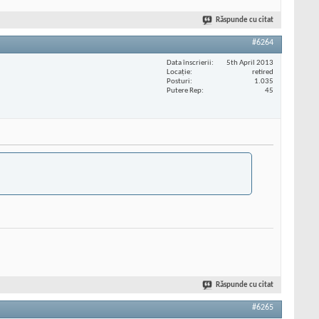
Răspunde cu citat
#6264
Data înscrierii
5th April 2013
Locaţie
retired
Posturi
1.035
Putere Rep
45
Răspunde cu citat
#6265