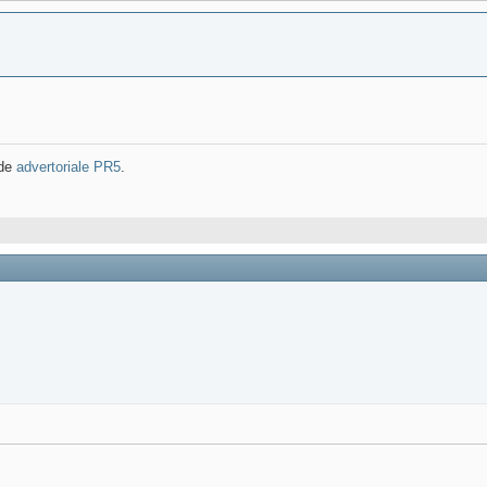
 de
advertoriale PR5
.