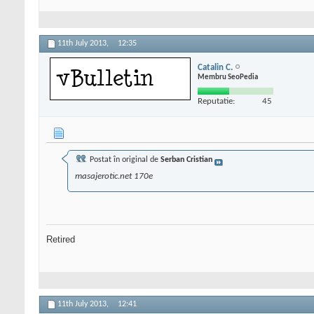
11th July 2013,
12:35
Catalin C.
Membru SeoPedia
Reputatie:
45
Postat în original de
Serban Cristian
masajerotic.net 170e
Retired
11th July 2013,
12:41