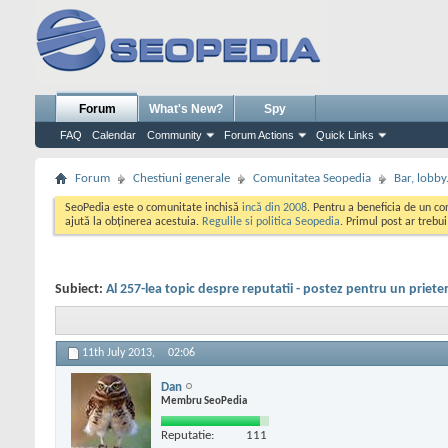
Forum
What's New?
Spy
FAQ
Calendar
Community
Forum Actions
Quick Links
Forum
Chestiuni generale
Comunitatea Seopedia
Bar, lobby.
SeoPedia este o comunitate inchisă
incă din 2008
. Pentru a beneficia de un c
ajută la obținerea acestuia.
Regulile si politica Seopedia
. Primul post ar trebu
Subiect:
Al 257-lea topic despre reputatii - postez pentru un priete
11th July 2013,
02:06
Dan
Membru SeoPedia
Reputatie:
111