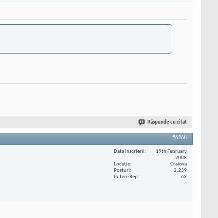
Răspunde cu citat
#6268
Data înscrierii
19th February
2008
Locaţie
Craiova
Posturi
2.239
Putere Rep
63