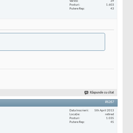
Vârstă
39
Posturi
1.603
Putere Rep
43
Răspunde cu citat
#6267
Data înscrierii
5th April 2013
Locaţie
retired
Posturi
1.035
Putere Rep
45