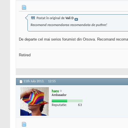
Postat în original de
Vali D
Recomand recomandarea recomandata de puthre!
De departe cel mai serios forumist din Orsova. Recomand recom
Retired
11th July 2013,
12:55
haos
Ambasador
Reputatie:
63