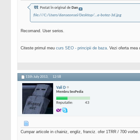
Postat în original de
Dan
file:///C:/Users/danseonsei/Desktop/...a-botez-3d.jpg
Recomand. User serios.
Citeste primul meu
curs SEO - principii de baza
. Vezi oferta mea
11th July 2013,
12:58
Vali D
Membru SeoPedia
Reputatie:
43
Cumpar articole in chainiz, engliz, franciz. ofer 1TRR / 700 vorbe.