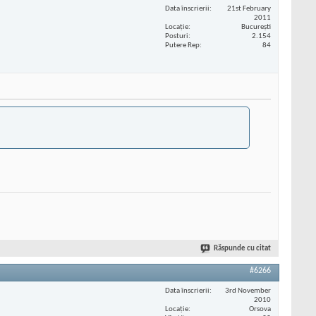
Data înscrierii
21st February
2011
Locaţie
București
Posturi
2.154
Putere Rep
84
Răspunde cu citat
#6266
Data înscrierii
3rd November
2010
Locaţie
Orsova