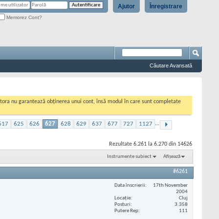
Ajutor
Înregistrare
Memorez Cont?
Căutare Avansată
cestora nu garantează obținerea unui cont, însă modul în care sunt completate
617
625
626
627
628
629
637
677
727
1127
...
Rezultate 6.261 la 6.270 din 14626
Instrumente subiect
Afișează
#6261
Data înscrierii
17th November
2004
Locaţie
Cluj
Posturi
3.358
Putere Rep
111