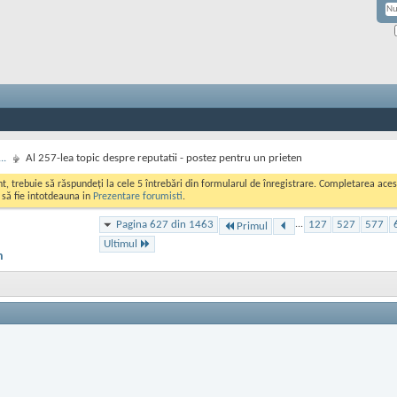
..
Al 257-lea topic despre reputatii - postez pentru un prieten
ont, trebuie să răspundeți la cele 5 întrebări din formularul de înregistrare. Completarea a
i să fie intotdeauna in
Prezentare forumisti
.
Pagina 627 din 1463
...
127
527
577
Primul
Ultimul
n