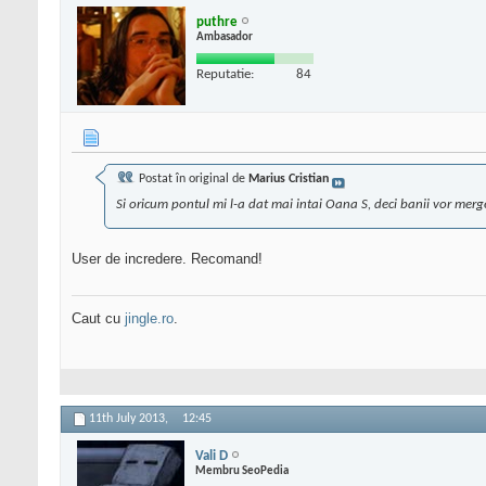
puthre
Ambasador
Reputatie:
84
Postat în original de
Marius Cristian
Si oricum pontul mi l-a dat mai intai Oana S, deci banii vor merge
User de incredere. Recomand!
Caut cu
jingle.ro
.
11th July 2013,
12:45
Vali D
Membru SeoPedia