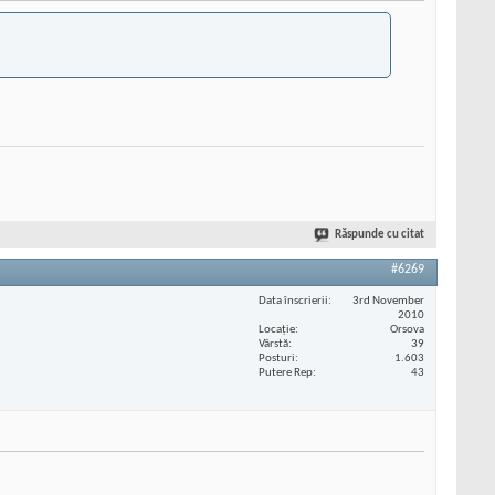
Răspunde cu citat
#6269
Data înscrierii
3rd November
2010
Locaţie
Orsova
Vârstă
39
Posturi
1.603
Putere Rep
43