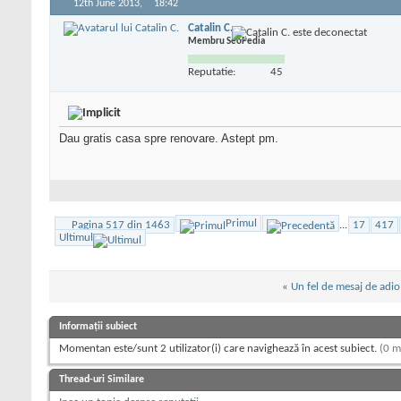
12th June 2013,
18:42
Catalin C.
Membru SeoPedia
Reputatie:
45
Dau gratis casa spre renovare. Astept pm.
Primul
Pagina 517 din 1463
...
17
417
Ultimul
«
Un fel de mesaj de adio
Informații subiect
Momentan este/sunt 2 utilizator(i) care navighează în acest subiect.
(0 m
Thread-uri Similare