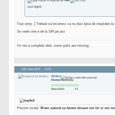
Postat în original de
Tom
Last Night:
True story :] Trebuie sa recunosc ca nu duci lipsa de inspiratie la o
Se vede cine e de la SRI pe aici
I'm not a complete idiot, some parts are missing...
12th June 2013,
13:03
Zimbru
Membru SeoPedia
Reputatie:
41
Precum zicala "
M-am saturat sa facem dosare noi lor si noi n