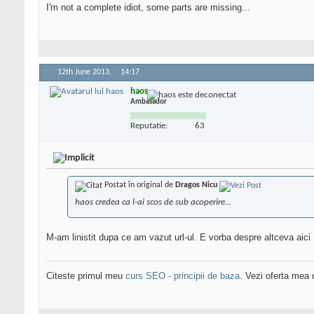
I'm not a complete idiot, some parts are missing...
12th June 2013,
14:17
haos
Ambasador
Reputatie:
63
Postat în original de
Dragos Nicu
haos credea ca l-ai scos de sub acoperire...
M-am linistit dupa ce am vazut url-ul. E vorba despre altceva aici
Citeste primul meu
curs SEO - principii de baza
. Vezi oferta mea