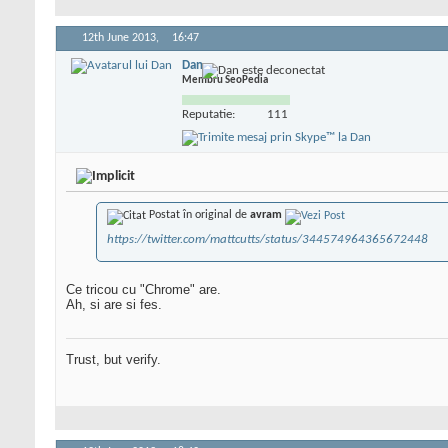
12th June 2013,
16:47
Dan
Membru SeoPedia
Reputatie:
111
Postat în original de
avram
https://twitter.com/mattcutts/status/344574964365672448
Ce tricou cu "Chrome" are.
Ah, si are si fes.
Trust, but verify.