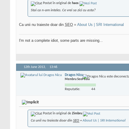
Postat în original de
haos
Stai ca n-am inteles. Ce vrei sa zici cu asta?
Ca unii nu traieste doar din
SEO
=
About Us | SRI International
I'm not a complete idiot, some parts are missing...
12th June 2013,
13:46
Dragos Nicu
Membru SeoPedia
Reputatie:
44
Postat în original de
Zimbru
Ca unii nu traieste doar din
SEO
=
About Us | SRI International