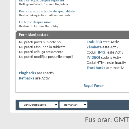
Inca un topic despre reputatii
De Bogdan Calin în forumul Bar, lobby...
Postez gratuit articole de specialitate
De charlieking în forumul Continut web
Un topic despre nimic
De danic în forumul Bar, lobby...
Permisiuni postare
Nu puteţi
posta subiecte noi.
Codul BB
este
Activ
Nu puteţi
răspunde la subiecte
Zâmbete
este
Activ
Nu puteţi
adăuga ataşamente
Codul
[IMG]
este
Activ
Nu puteţi
modifica posturile proprii
[VIDEO]
code is
Activ
Codul HTML este
Inactiv
Trackbacks
are
Inactiv
Pingbacks
are
Inactiv
Refbacks
are
Activ
Reguli Forum
Fus orar: GM