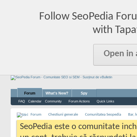
Follow SeoPedia For
with Tapa
Open in
Forum
What's New?
Spy
FAQ
Calendar
Community
Forum Actions
Quick Links
Forum
Chestiuni generale
Comunitatea Seopedia
Bar, l
SeoPedia este o comunitate inc