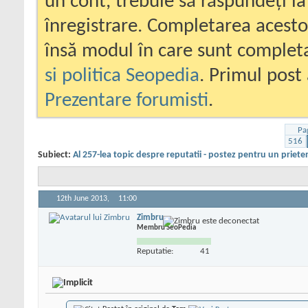
un cont, trebuie să răspundeți la
înregistrare. Completarea acesto
însă modul în care sunt completa
si politica Seopedia
. Primul post 
Prezentare forumisti
.
Pa
516
Subiect:
Al 257-lea topic despre reputatii - postez pentru un priete
12th June 2013,
11:00
Zimbru
Membru SeoPedia
Reputatie:
41