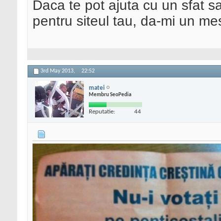
Daca te pot ajuta cu un sfat s
pentru siteul tau, da-mi un me
3rd May 2013,
22:52
matei
Membru SeoPedia
Reputatie:
44