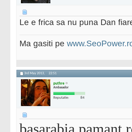
Le e frica sa nu puna Dan fiare
Ma gasiti pe
www.SeoPower.r
3rd May 2013,
22:51
puthre
Ambasador
Reputatie:
84
basarabia pamant 