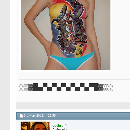
░▒▓█▄▀▄▀▄▀▄▀▄▀▄▀█▓▒░
3rd May 2013,
22:55
puthre
Ambasador