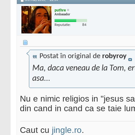
3rd May 2013,
22:54
puthre
Ambasador
Reputatie:
84
Postat în original de
robyroy
Ma, daca veneau de la Tom, era 
asa...
Nu e nimic religios in "jesus 
din cand in cand ca se taie lu
Caut cu
jingle.ro
.