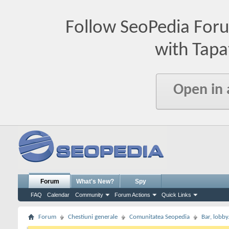
Follow SeoPedia For
with Tapa
Open in
Forum
What's New?
Spy
FAQ
Calendar
Community
Forum Actions
Quick Links
Forum
Chestiuni generale
Comunitatea Seopedia
Bar, lobby.