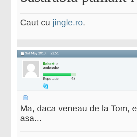
Caut cu
jingle.ro
.
3rd May 2013,
22:51
Robert
Ambasador
Reputatie:
98
Ma, daca veneau de la Tom, era
asa...