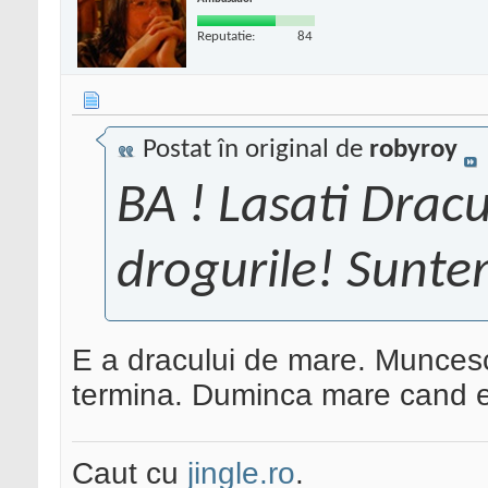
Reputatie:
84
Postat în original de
robyroy
BA ! Lasati Dracu
drogurile! Sunt
E a dracului de mare. Muncesc
termina. Duminca mare cand 
Caut cu
jingle.ro
.