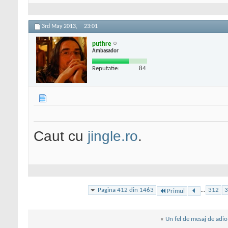
3rd May 2013,
23:01
puthre
Ambasador
Reputatie:
84
Caut cu
jingle.ro
.
Pagina 412 din 1463
...
312
3
Primul
«
Un fel de mesaj de adio