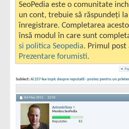
SeoPedia este o comunitate inc
un cont, trebuie să răspundeți la
înregistrare. Completarea acesto
însă modul în care sunt completa
si politica Seopedia
. Primul post 
Prezentare forumisti
.
Pa
Subiect:
Al 257-lea topic despre reputatii - postez pentru un priete
3rd May 2013,
22:50
AntonioTony
Membru SeoPedia
Reputatie:
65