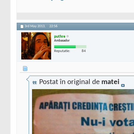
3rd May 2013,
22:56
puthre
Ambasador
Reputatie:
84
Postat în original de
matei