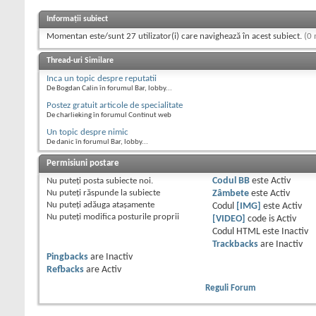
Informații subiect
Momentan este/sunt 27 utilizator(i) care navighează în acest subiect.
(0 
Thread-uri Similare
Inca un topic despre reputatii
De Bogdan Calin în forumul Bar, lobby...
Postez gratuit articole de specialitate
De charlieking în forumul Continut web
Un topic despre nimic
De danic în forumul Bar, lobby...
Permisiuni postare
Nu puteţi
posta subiecte noi.
Codul BB
este
Activ
Nu puteţi
răspunde la subiecte
Zâmbete
este
Activ
Nu puteţi
adăuga ataşamente
Codul
[IMG]
este
Activ
Nu puteţi
modifica posturile proprii
[VIDEO]
code is
Activ
Codul HTML este
Inactiv
Trackbacks
are
Inactiv
Pingbacks
are
Inactiv
Refbacks
are
Activ
Reguli Forum