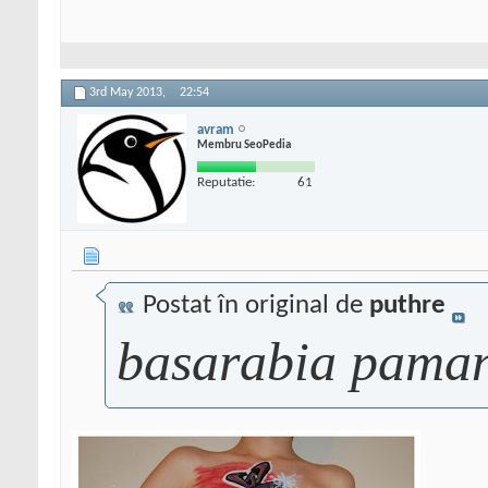
3rd May 2013,
22:54
avram
Membru SeoPedia
Reputatie:
61
Postat în original de
puthre
basarabia pama