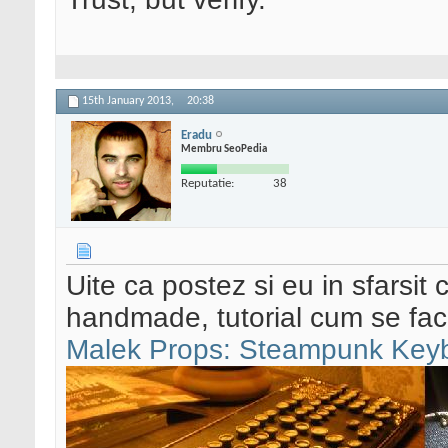
15th January 2013,
20:38
Eradu
Membru SeoPedia
Reputatie:
38
Uite ca postez si eu in sfarsit 
handmade, tutorial cum se fac
Malek Props: Steampunk Key