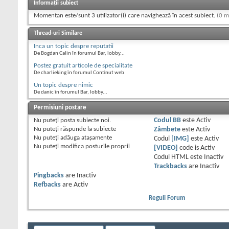
Informații subiect
Momentan este/sunt 3 utilizator(i) care navighează în acest subiect.
(0 m
Thread-uri Similare
Inca un topic despre reputatii
De Bogdan Calin în forumul Bar, lobby...
Postez gratuit articole de specialitate
De charlieking în forumul Continut web
Un topic despre nimic
De danic în forumul Bar, lobby...
Permisiuni postare
Nu puteţi
posta subiecte noi.
Codul BB
este
Activ
Nu puteţi
răspunde la subiecte
Zâmbete
este
Activ
Nu puteţi
adăuga ataşamente
Codul
[IMG]
este
Activ
Nu puteţi
modifica posturile proprii
[VIDEO]
code is
Activ
Codul HTML este
Inactiv
Trackbacks
are
Inactiv
Pingbacks
are
Inactiv
Refbacks
are
Activ
Reguli Forum