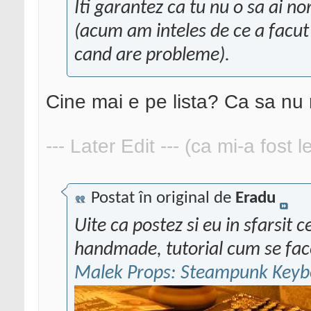
Iti garantez ca tu nu o sa ai no
(acum am inteles de ce a facut 
cand are probleme).
Cine mai e pe lista? Ca sa nu 
--- Later Edit --- (ca mi-a fost 
Postat în original de
Eradu
Uite ca postez si eu in sfarsit 
handmade, tutorial cum se fac
Malek Props: Steampunk Keyb