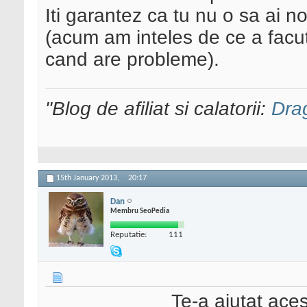
Iti garantez ca tu nu o sa ai n
(acum am inteles de ce a facut
cand are probleme).
"Blog de afiliat si calatorii:
Dra
15th January 2013,
20:17
Dan
Membru SeoPedia
Reputatie:
111
Te-a ajutat ace