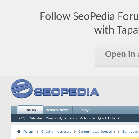
Follow SeoPedia For
with Tapa
Open in
Forum
What's New?
Spy
FAQ
Calendar
Community
Forum Actions
Quick Links
Forum
Chestiuni generale
Comunitatea Seopedia
Bar, lobby.