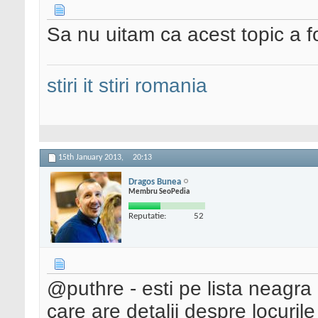
Sa nu uitam ca acest topic a f
stiri it
stiri romania
15th January 2013,
20:13
Dragos Bunea
Membru SeoPedia
Reputatie:
52
@puthre - esti pe lista neagra
care are detalii despre locuril