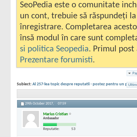
SeoPedia este o comunitate inc
un cont, trebuie să răspundeți la
înregistrare. Completarea acesto
însă modul în care sunt completa
si politica Seopedia
. Primul post 
Prezentare forumisti
.
Pa
Subiect:
Al 257-lea topic despre reputatii - postez pentru un priete
Ultim
29th October 2017,
07:59
Marius Cristian
Ambasador
Reputatie:
53