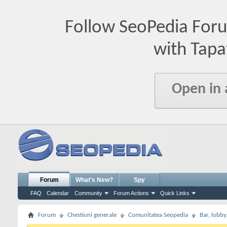
Follow SeoPedia For
with Tapa
Open in
Forum
What's New?
Spy
FAQ
Calendar
Community
Forum Actions
Quick Links
Forum
Chestiuni generale
Comunitatea Seopedia
Bar, lobby.