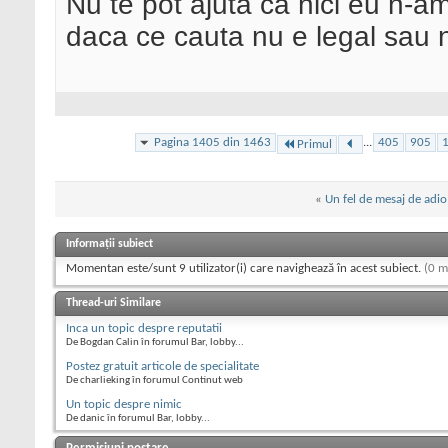
Nu te pot ajuta ca nici eu n-am
daca ce cauta nu e legal sau n
Pagina 1405 din 1463
...
405
905
Primul
«
Un fel de mesaj de adio
Informații subiect
Momentan este/sunt 9 utilizator(i) care navighează în acest subiect.
(0 m
Thread-uri Similare
Inca un topic despre reputatii
De Bogdan Calin în forumul Bar, lobby...
Postez gratuit articole de specialitate
De charlieking în forumul Continut web
Un topic despre nimic
De danic în forumul Bar, lobby...