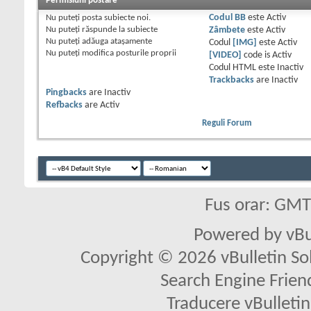
Permisiuni postare
Nu puteţi
posta subiecte noi.
Codul BB
este
Activ
Nu puteţi
răspunde la subiecte
Zâmbete
este
Activ
Nu puteţi
adăuga ataşamente
Codul
[IMG]
este
Activ
Nu puteţi
modifica posturile proprii
[VIDEO]
code is
Activ
Codul HTML este
Inactiv
Trackbacks
are
Inactiv
Pingbacks
are
Inactiv
Refbacks
are
Activ
Reguli Forum
Fus orar: GM
Powered by vBu
Copyright © 2026 vBulletin Solu
Search Engine Frien
Traducere vBullet