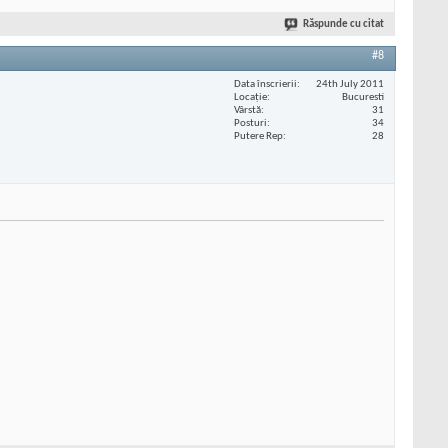
Răspunde cu citat
#8
Data înscrierii
24th July 2011
Locaţie
Bucuresti
Vârstă
31
Posturi
34
Putere Rep
28