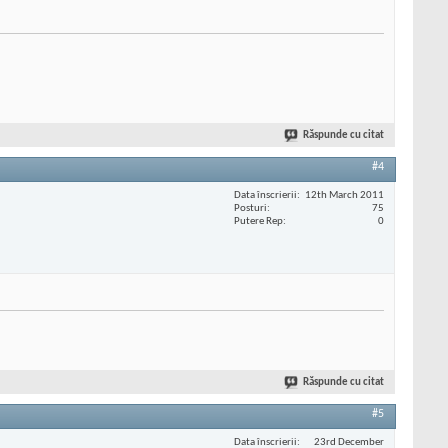
Răspunde cu citat
#4
Data înscrierii
12th March 2011
Posturi
75
Putere Rep
0
Răspunde cu citat
#5
Data înscrierii
23rd December