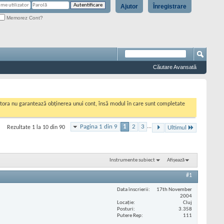
Ajutor
Înregistrare
Memorez Cont?
Căutare Avansată
cestora nu garantează obținerea unui cont, însă modul în care sunt completate
Pagina 1 din 9
1
2
3
...
Rezultate 1 la 10 din 90
Ultimul
Instrumente subiect
Afișează
#1
Data înscrierii
17th November
2004
Locaţie
Cluj
Posturi
3.358
Putere Rep
111