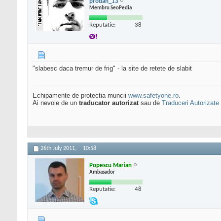
prodan_13
Membru SeoPedia
Reputatie:
38
"slabesc daca tremur de frig" - la site de retete de slabit
Echipamente de protectia muncii
www.safetyone.ro
.
Ai nevoie de un
traducator autorizat
sau de
Traduceri Autorizate
26th July 2011,
10:58
Popescu Marian
Ambasador
Reputatie:
48