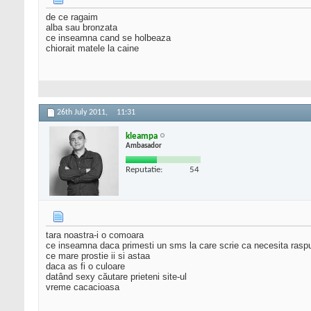
de ce ragaim
alba sau bronzata
ce inseamna cand se holbeaza
chiorait matele la caine
26th July 2011,
11:31
kleampa
Ambasador
Reputatie:
54
tara noastra-i o comoara
ce inseamna daca primesti un sms la care scrie ca necesita rasp
ce mare prostie ii si astaa
daca as fi o culoare
datând sexy căutare prieteni site-ul
vreme cacacioasa