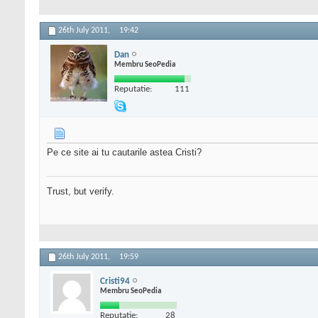
26th July 2011,
19:42
Dan
Membru SeoPedia
Reputatie:
111
Pe ce site ai tu cautarile astea Cristi?
Trust, but verify.
26th July 2011,
19:59
Cristi94
Membru SeoPedia
Reputatie:
28