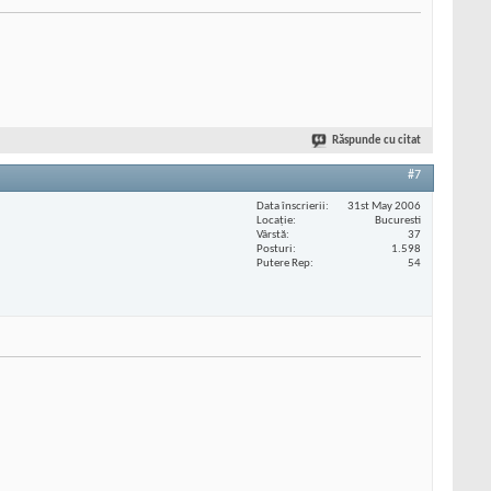
Răspunde cu citat
#7
Data înscrierii
31st May 2006
Locaţie
Bucuresti
Vârstă
37
Posturi
1.598
Putere Rep
54