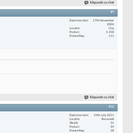
Răspunde cu citat
#9
Data înscrierii
17th November
2004
Locaţie
Cluj
Posturi
3.358
Putere Rep
111
Răspunde cu citat
#10
Data înscrierii
24th July 2011
Locaţie
Bucuresti
Vârstă
31
Posturi
34
Putere Rep
28