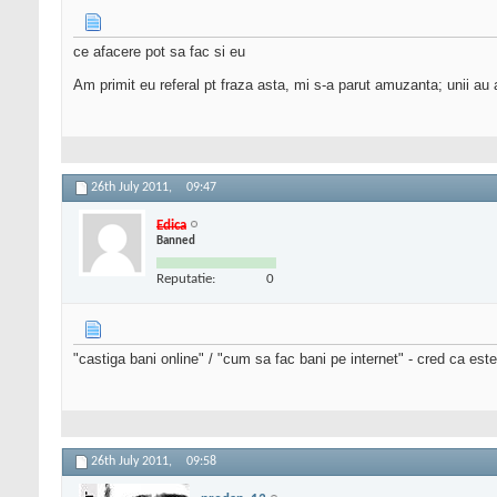
ce afacere pot sa fac si eu
Am primit eu referal pt fraza asta, mi s-a parut amuzanta; unii au 
26th July 2011,
09:47
Edica
Banned
Reputatie:
0
"castiga bani online" / "cum sa fac bani pe internet" - cred ca este
26th July 2011,
09:58