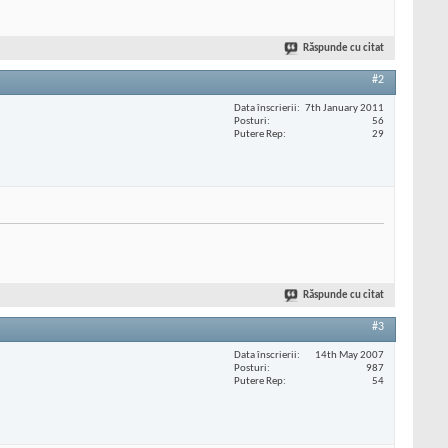
Răspunde cu citat
#2
Data înscrierii
7th January 2011
Posturi
56
Putere Rep
29
Răspunde cu citat
#3
Data înscrierii
14th May 2007
Posturi
987
Putere Rep
54