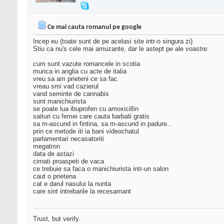
Ce mai cauta romanul pe google
Incep eu (toate sunt de pe acelasi site intr-o singura zi)
Stiu ca nu's cele mai amuzante, dar le astept pe ale voastre:
cum sunt vazute romancele in scotia
munca in anglia cu acte de italia
vreu sa am prieteni ce sa fac
vreau smi vad cazierul
vand seminte de cannabis
sunt manichiurista
se poate lua ibuprofen cu amoxicillin
saituri cu femei care cauta barbati gratis
sa m-ascund in fintina, sa m-ascund in padure..
prin ce metode iti ia bani videochatul
parlamentari necasatoriti
megatron
data de astazi
cirnati proaspeti de vaca
ce trebuie sa faca o manichiurista intr-un salon
caut o prietena
cat e darul nasului la nunta
care sint intrebarile la recesamant
Trust, but verify.