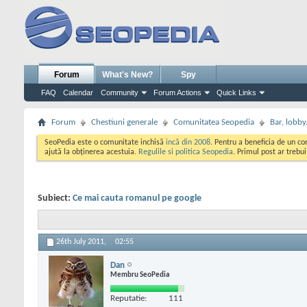
Forum
What's New?
Spy
FAQ
Calendar
Community
Forum Actions
Quick Links
Forum
Chestiuni generale
Comunitatea Seopedia
Bar, lobby.
SeoPedia este o comunitate inchisă
incă din 2008
. Pentru a beneficia de un c
ajută la obținerea acestuia.
Regulile si politica Seopedia
. Primul post ar trebu
Subiect:
Ce mai cauta romanul pe google
26th July 2011,
02:55
Dan
Membru SeoPedia
Reputatie:
111