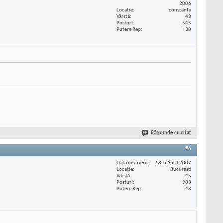
2006
Locaţie
constanta
Vârstă
43
Posturi
545
Putere Rep
38
Răspunde cu citat
#6
Data înscrierii
18th April 2007
Locaţie
Bucuresti
Vârstă
45
Posturi
983
Putere Rep
48