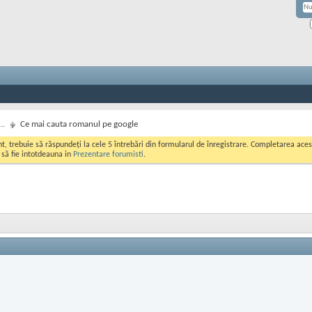
..
Ce mai cauta romanul pe google
ont, trebuie să răspundeți la cele 5 întrebări din formularul de înregistrare. Completarea a
i să fie intotdeauna in
Prezentare forumisti
.