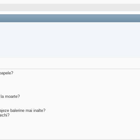
soapele?
r la moarte?
ajeze balerine mai inalte?
echi?