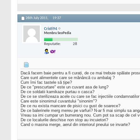
26th July 2011,
19:37
Cristi94
Membru SeoPedia
Reputatie:
28
Dacă facem baie pentru a fi curați, de ce mai trebuie spălate pro
Care sunt alimentele care se mănâncă cu ambalaj ?
Cum îmi fac tastele să țipe?
De ce "prescurtare" este un cuvant asa de lung?
De ce soldatii kamikaze purtau o casca?
De ce se sterilizeaza acele cu care se fac injectiile condamnatilo
Care este sinonimul cuvantului "sinonim"?
De ce nu exista mancare de pisici cu gust de soarece?
De ce balerinele merg mereu pe varfuri? N-ar fi mai simplu sa ang
Vreau sa imi cumpar un bumerang nou. Cum pot sa scap de cel v
De ce localurile deschise non stop au incuietori?
Cand o masina merge, aerul din interiorul pneului se invarte?