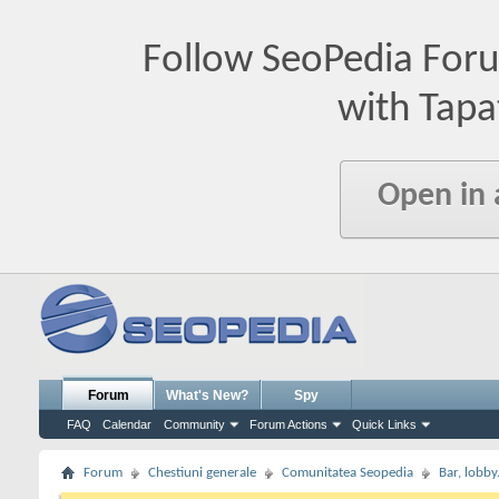
Follow SeoPedia For
with Tapa
Open in
Forum
What's New?
Spy
FAQ
Calendar
Community
Forum Actions
Quick Links
Forum
Chestiuni generale
Comunitatea Seopedia
Bar, lobby.