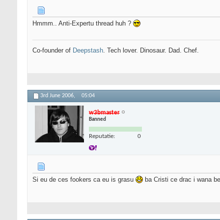
Hmmm.. Anti-Expertu thread huh ?
Co-founder of
Deepstash
. Tech lover. Dinosaur. Dad. Chef.
3rd June 2006,
05:04
w3bmaster
Banned
Reputatie:
0
Si eu de ces fookers ca eu is grasu
ba Cristi ce drac i wana b