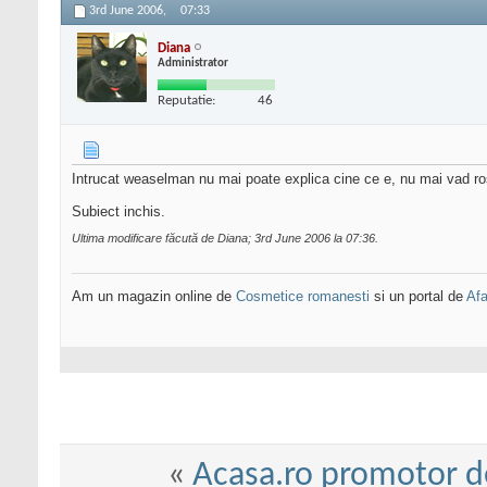
3rd June 2006,
07:33
Diana
Administrator
Reputatie:
46
Intrucat weaselman nu mai poate explica cine ce e, nu mai vad ros
Subiect inchis.
Ultima modificare făcută de Diana; 3rd June 2006 la
07:36
.
Am un magazin online de
Cosmetice romanesti
si un portal de
Afa
«
Acasa.ro promotor d