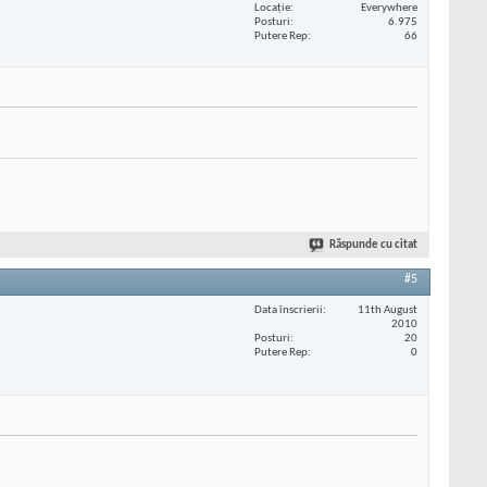
Locaţie
Everywhere
Posturi
6.975
Putere Rep
66
Răspunde cu citat
#5
Data înscrierii
11th August
2010
Posturi
20
Putere Rep
0