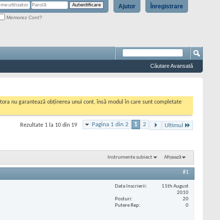
Ajutor
Înregistrare
Memorez Cont?
Căutare Avansată
cestora nu garantează obținerea unui cont, însă modul în care sunt completate
Pagina 1 din 2
1
2
Rezultate 1 la 10 din 19
Ultimul
Instrumente subiect
Afișează
#1
Data înscrierii
11th August
2010
Posturi
20
Putere Rep
0