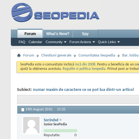
Forum
What's New?
Spy
FAQ
Calendar
Community
Forum Actions
Quick Links
Forum
Chestiuni generale
Comunitatea Seopedia
Bar, lobby.
SeoPedia este o comunitate inchisă
incă din 2008
. Pentru a beneficia de un c
ajută la obținerea acestuia.
Regulile si politica Seopedia
. Primul post ar trebu
Subiect:
numar maxim de caractere ce se pot lua dintr-un articol
19th August 2010,
21:35
Sorindsd
Junior SeoPedia
Reputatie:
0