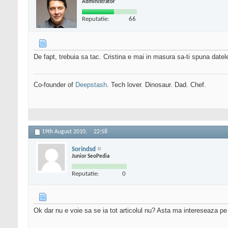
Administrator
Reputatie:
66
De fapt, trebuia sa tac. Cristina e mai in masura sa-ti spuna datel
Co-founder of
Deepstash
. Tech lover. Dinosaur. Dad. Chef.
19th August 2010,
22:58
Sorindsd
Junior SeoPedia
Reputatie:
0
Ok dar nu e voie sa se ia tot articolul nu? Asta ma intereseaza pe