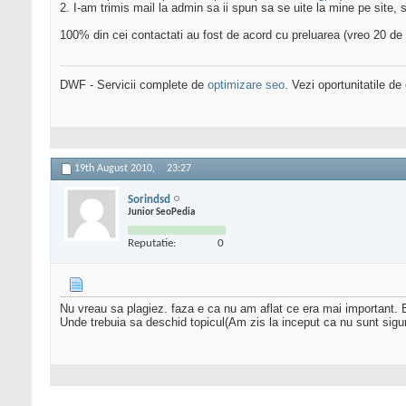
2. I-am trimis mail la admin sa ii spun sa se uite la mine pe site
100% din cei contactati au fost de acord cu preluarea (vreo 20 de 
DWF - Servicii complete de
optimizare seo
. Vezi oportunitatile de
19th August 2010,
23:27
Sorindsd
Junior SeoPedia
Reputatie:
0
Nu vreau sa plagiez. faza e ca nu am aflat ce era mai important. E
Unde trebuia sa deschid topicul(Am zis la inceput ca nu sunt sigur