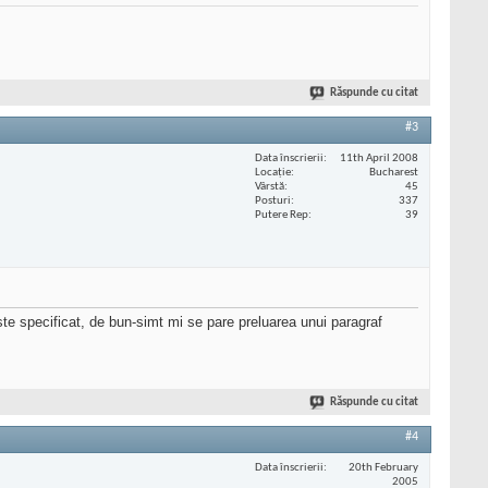
Răspunde cu citat
#3
Data înscrierii
11th April 2008
Locaţie
Bucharest
Vârstă
45
Posturi
337
Putere Rep
39
ste specificat, de bun-simt mi se pare preluarea unui paragraf
Răspunde cu citat
#4
Data înscrierii
20th February
2005