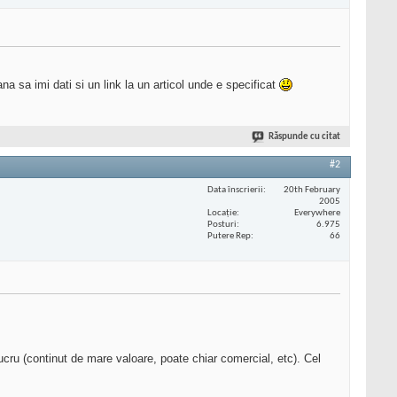
na sa imi dati si un link la un articol unde e specificat
Răspunde cu citat
#2
Data înscrierii
20th February
2005
Locaţie
Everywhere
Posturi
6.975
Putere Rep
66
cru (continut de mare valoare, poate chiar comercial, etc). Cel