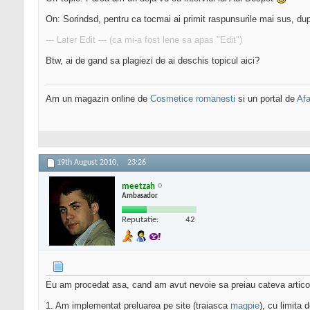
On: Sorindsd, pentru ca tocmai ai primit raspunsurile mai sus, dup
--- Later Edit --- (ca mi-a fost lene sa apas "Edit")
Btw, ai de gand sa plagiezi de ai deschis topicul aici?
Am un magazin online de
Cosmetice romanesti
si un portal de
Afa
19th August 2010,
23:26
meetzah
Ambasador
Reputatie:
42
Eu am procedat asa, cand am avut nevoie sa preiau cateva articol
1. Am implementat preluarea pe site (traiasca
magpie
), cu limita 