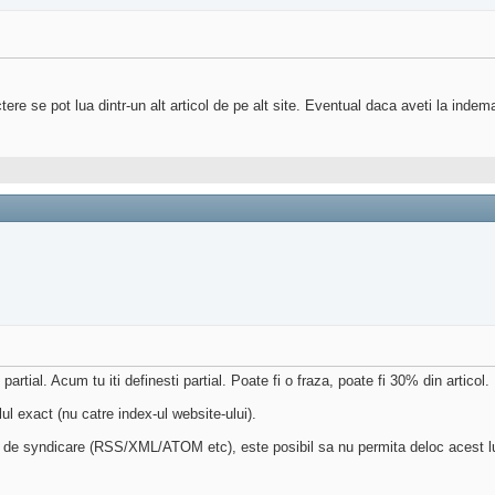
ere se pot lua dintr-un alt articol de pe alt site. Eventual daca aveti la indema
partial. Acum tu iti definesti partial. Poate fi o fraza, poate fi 30% din articol.
lul exact (nu catre index-ul website-ului).
od de syndicare (RSS/XML/ATOM etc), este posibil sa nu permita deloc acest lu