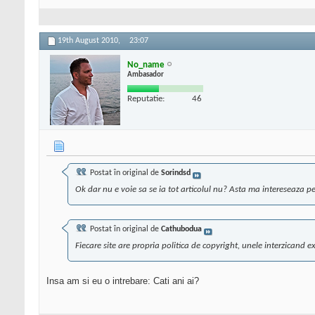
19th August 2010,
23:07
No_name
Ambasador
Reputatie:
46
Postat în original de
Sorindsd
Ok dar nu e voie sa se ia tot articolul nu? Asta ma intereseaza p
Postat în original de
Cathubodua
Fiecare site are propria politica de copyright, unele interzicand 
Insa am si eu o intrebare: Cati ani ai?