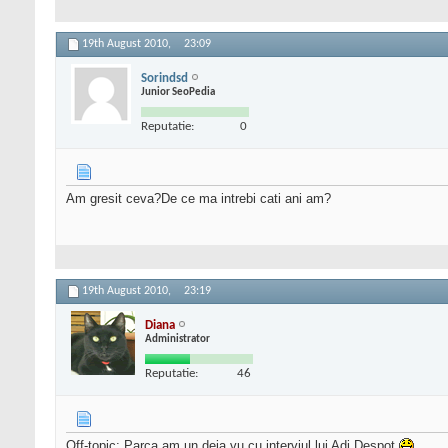
19th August 2010,
23:09
Sorindsd
Junior SeoPedia
Reputatie:
0
Am gresit ceva?De ce ma intrebi cati ani am?
19th August 2010,
23:19
Diana
Administrator
Reputatie:
46
Off-topic: Parca am un deja vu cu interviul lui Adi Despot