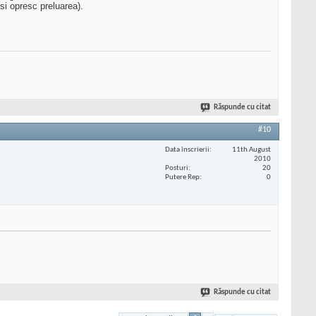
si opresc preluarea).
Răspunde cu citat
#10
Data înscrierii
11th August
2010
Posturi
20
Putere Rep
0
Răspunde cu citat