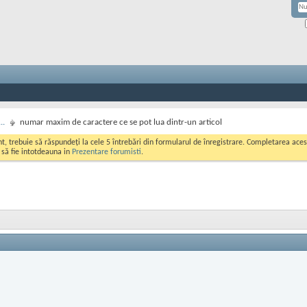
..
numar maxim de caractere ce se pot lua dintr-un articol
ont, trebuie să răspundeți la cele 5 întrebări din formularul de înregistrare. Completarea a
i să fie intotdeauna in
Prezentare forumisti
.