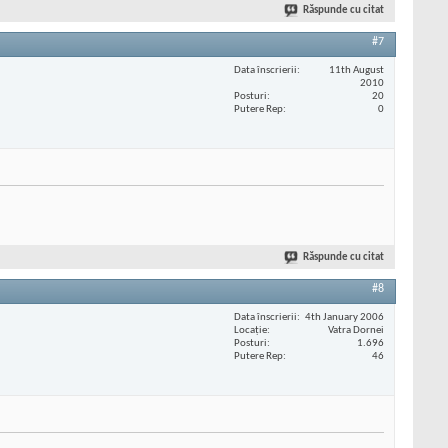
Răspunde cu citat
#7
Data înscrierii
11th August
2010
Posturi
20
Putere Rep
0
Răspunde cu citat
#8
Data înscrierii
4th January 2006
Locaţie
Vatra Dornei
Posturi
1.696
Putere Rep
46