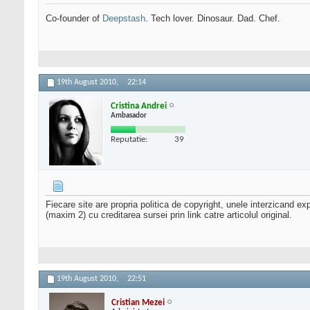
Co-founder of
Deepstash
. Tech lover. Dinosaur. Dad. Chef.
19th August 2010,
22:14
Cristina Andrei
Ambasador
Reputatie:
39
Fiecare site are propria politica de copyright, unele interzicand e
(maxim 2) cu creditarea sursei prin link catre articolul original.
19th August 2010,
22:51
Cristian Mezei