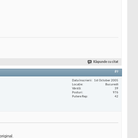
Răspunde cu citat
#9
Data înscrierii
1st October 2005
Locaţie
Bucuresti
Vârstă
39
Posturi
976
Putere Rep
42
original.