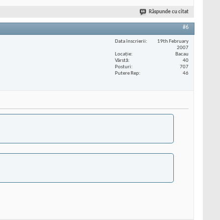
Răspunde cu citat
#6
Data înscrierii
19th February
2007
Locaţie
Bacau
Vârstă
40
Posturi
707
Putere Rep
46