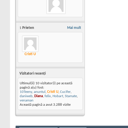
1
Prieten
Mai mult
Cristi U
Vizitatori recenţi
Ultimul(ii) 10 vizitator(i) pe această
pagină a(u) fost:
10Teeny
,
anuntul
,
Cristi U
,
Cucifer
,
daniweb
,
Diana
,
felix
,
Hobart
,
Stamate
,
venaman
Această pagină a avut
3.288
vizite