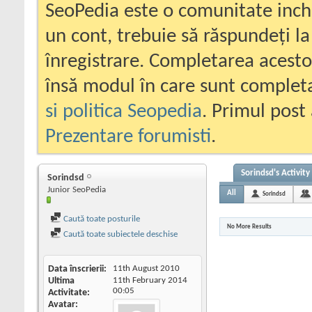
SeoPedia este o comunitate inc
un cont, trebuie să răspundeți la
înregistrare. Completarea acesto
însă modul în care sunt completa
si politica Seopedia
. Primul post 
Prezentare forumisti
.
Sorindsd's Activity
Sorindsd
Junior SeoPedia
All
Sorindsd
Caută toate posturile
No More Results
Caută toate subiectele deschise
Data înscrierii
11th August 2010
Ultima
11th February 2014
00:05
Activitate
Avatar