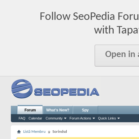
Follow SeoPedia For
with Tapa
Open in
Forum
What's New?
Spy
FAQ
Calendar
Community
Forum Actions
Quick Links
Listă Membru
Sorindsd