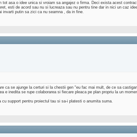
asa o idee unica si vroiam sa angajez o firma. Deci exista acest contract de 
pret, esti de acord sau nu si lucreaza sau nu pentru tine dar in nici un caz ide
i invarti putin sa zici ca nu seamna , da in fine.
are ca se ajunge la certuri si la chestii gen "eu fac mai mult, de ce sa castigam
ea e inedita se rupe colaborarea si fiecare pleaca pe plan propriu la un momen
ta cu support pentru proiectul tau si sa-i platesti o anumita suma.