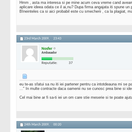
Hmm , asta ma interesa si pe mine acum ceva vreme cand aveam tot 
aplicare ideea odata ce il ai,nu? Dupa firma angajata iti spune un 
BIneinteles ca si aici probabil este cu smecherii , ca la plagiat, ma
23rd March 2009,
23:43
Nosfer
Ambasador
Reputatie:
37
eu te-as sfatui sa nu iti iei partener pentru ca intotdeauna mi se p
..." In multe contracte daca oamenii nu se cunosc prea bine si ide
Cel mai bine ar fi sa-ti iei un om care stie meserie si te poate aju
24th March 2009,
00:20