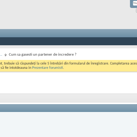
..
Cum sa gasesti un partener de incredere ?
ont, trebuie să răspundeți la cele 5 întrebări din formularul de înregistrare. Completarea a
i să fie intotdeauna in
Prezentare forumisti
.