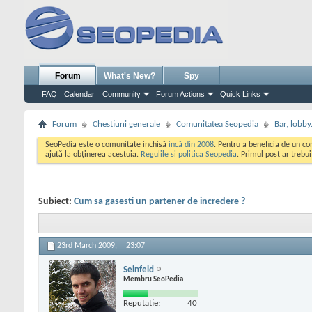
Forum
What's New?
Spy
FAQ
Calendar
Community
Forum Actions
Quick Links
Forum
Chestiuni generale
Comunitatea Seopedia
Bar, lobby.
SeoPedia este o comunitate inchisă
incă din 2008
. Pentru a beneficia de un c
ajută la obținerea acestuia.
Regulile si politica Seopedia
. Primul post ar trebu
Subiect:
Cum sa gasesti un partener de incredere ?
23rd March 2009,
23:07
Seinfeld
Membru SeoPedia
Reputatie:
40