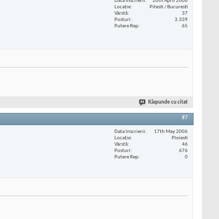
Data înscrierii
20th April 2006
Locaţie
Pitesti / Bucuresti
Vârstă
37
Posturi
3.339
Putere Rep
65
Răspunde cu citat
#7
Data înscrierii
17th May 2006
Locaţie
Ploiesti
Vârstă
46
Posturi
676
Putere Rep
0