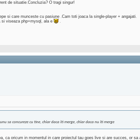
ent de situatie.Concluzia? O tragi singur!
cepe si care munceste cu pasiune .Cam toti joaca la single-player + angajati.
ta si viseaza php+mysql, ala e
.
 unu sa concureze cu tine, chiar daca iti merge, chiar daca nu iti merge
deea, ca oricum in momentul in care proiectul tau goes live si are succes, or s