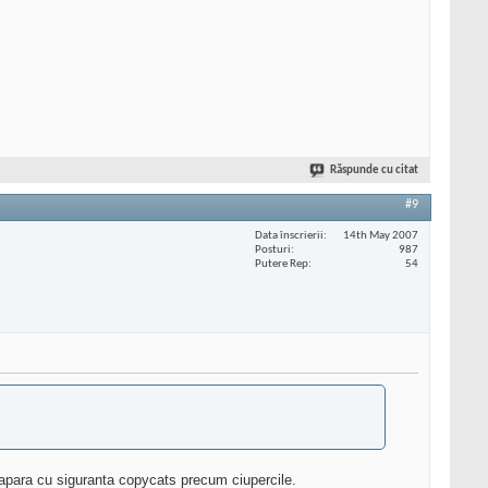
Răspunde cu citat
#9
Data înscrierii
14th May 2007
Posturi
987
Putere Rep
54
a apara cu siguranta copycats precum ciupercile.