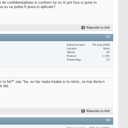
confidentialitate si conform lui nu iti pot fura si pune in
ea nu va putea fi pusa in aplicare?
Răspunde cu citat
#5
Data înscrierii
7th July 2008
Locaţie
Sibiu
Vârstă
39
Posturi
1.196
Putere Rep
37
 la fel?" sau "ba, eu fac toata treaba si tu nimic, ia mai da-te-n
t dat.
Răspunde cu citat
#6