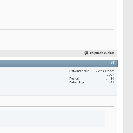
Răspunde cu citat
#4
Data înscrierii
27th October
2007
Posturi
1.434
Putere Rep
42