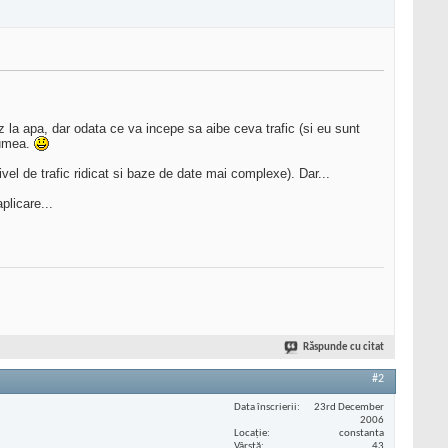
ez la apa, dar odata ce va incepe sa aibe ceva trafic (si eu sunt
lumea.
l de trafic ridicat si baze de date mai complexe). Dar...
licare...
Răspunde cu citat
#2
Data înscrierii
23rd December
2006
Locaţie
constanta
Vârstă
43