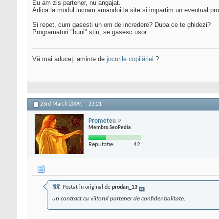
Eu am zis partener, nu angajat.
Adica la modul lucram amandoi la site si impartim un eventual prof
Si repet, cum gasesti un om de incredere? Dupa ce te ghidezi?
Programatori "buni" stiu, se gasesc usor.
Vă mai aduceți aminte de
jocurile copilăriei
?
23rd March 2009,
23:21
Prometeu
Membru SeoPedia
Reputatie:
42
Postat în original de
prodan_13
un contract cu viitorul partener de confidentialitate.