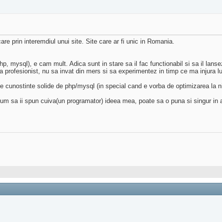
e prin interemdiul unui site. Site care ar fi unic in Romania.
p, mysql), e cam mult. Adica sunt in stare sa il fac functionabil si sa il lans
a profesionist, nu sa invat din mers si sa experimentez in timp ce ma injura 
cunostinte solide de php/mysql (in special cand e vorba de optimizarea la nive
sa ii spun cuiva(un programator) ideea mea, poate sa o puna si singur in ap