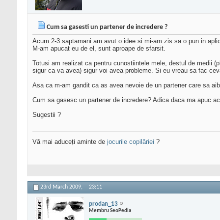
Cum sa gasesti un partener de incredere ?
Acum 2-3 saptamani am avut o idee si mi-am zis sa o pun in aplicar
M-am apucat eu de el, sunt aproape de sfarsit.
Totusi am realizat ca pentru cunostiintele mele, destul de medii (ph
sigur ca va avea) sigur voi avea probleme. Si eu vreau sa fac cev
Asa ca m-am gandit ca as avea nevoie de un partener care sa aibe 
Cum sa gasesc un partener de incredere? Adica daca ma apuc acum 
Sugestii ?
Vă mai aduceți aminte de
jocurile copilăriei
?
23rd March 2009,
23:11
prodan_13
Membru SeoPedia