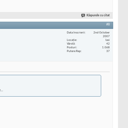
Răspunde cu citat
#8
Data înscrierii
2nd October
2007
Locaţie
Iasi
Vârstă
42
Posturi
1.068
Putere Rep
37
...