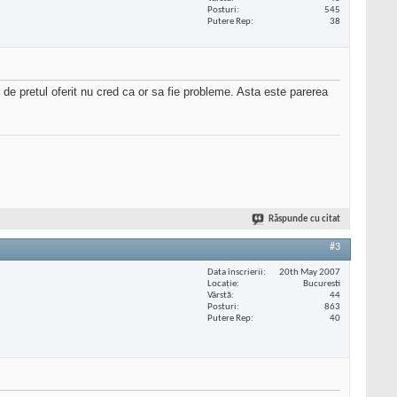
Posturi
545
Putere Rep
38
t de pretul oferit nu cred ca or sa fie probleme. Asta este parerea
Răspunde cu citat
#3
Data înscrierii
20th May 2007
Locaţie
Bucuresti
Vârstă
44
Posturi
863
Putere Rep
40