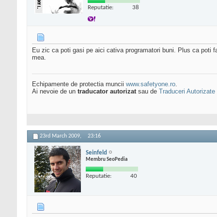
Reputatie:
38
Eu zic ca poti gasi pe aici cativa programatori buni. Plus ca poti f
mea.
Echipamente de protectia muncii
www.safetyone.ro
.
Ai nevoie de un
traducator autorizat
sau de
Traduceri Autorizate
23rd March 2009,
23:16
Seinfeld
Membru SeoPedia
Reputatie:
40