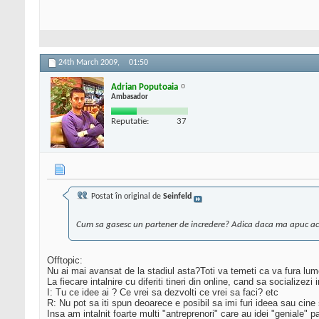
24th March 2009,
01:50
Adrian Poputoaia
Ambasador
Reputatie:
37
Postat în original de
Seinfeld
Cum sa gasesc un partener de incredere? Adica daca ma apuc acum
Offtopic:
Nu ai mai avansat de la stadiul asta?Toti va temeti ca va fura lum
La fiecare intalnire cu diferiti tineri din online, cand sa socializez
I: Tu ce idee ai ? Ce vrei sa dezvolti ce vrei sa faci? etc
R: Nu pot sa iti spun deoarece e posibil sa imi furi ideea sau cine st
Insa am intalnit foarte multi "antreprenori" care au idei "geniale" 