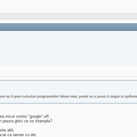
 sa ii spun cuiva(un programator) ideea mea, poate sa o puna si singur in aplicare
ea micul vostru "google",off.
i in pauze,ghici ce se intampla?
ie altii.
pacat ca raman cu ele.