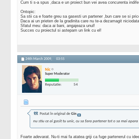
Cum ti s-a spus ,daca e un proiect bun vei avea concurenta indifer
Ontopic:
Sa stii ca e foarte greu sa gasesti un partener ,bun care se si pri
Daca ai un prieten de la gradinita care nu te-a dezamagit nicioda
Sfatul meu: daca ai bani, angajeaza unul!
Succes cu proiectul si astepam un link cu el!
24th March 2009,
03:55
Nic
Super Moderator
Reputatie:
54
Postat în original de
Gin
nu stiu ce ai gasit tu unic, cu sa fara partener tot o sa mai apara
Foarte adevarat. Nu-ti mai fa atatea griji ca fuge partenerul cu i