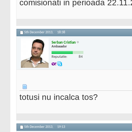
comisionati in perioada 22.11
5th December 2013,
18:38
Serban Cristian
Ambasador
Reputatie:
84
totusi nu incalca tos?
5th December 2013,
19:13