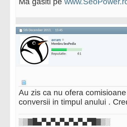
Ma gasiti pe
www.SeoPower.r
5th December 2013,
15:45
avram
Membru SeoPedia
Reputatie:
61
Au zis ca nu ofera comisioane
conversii in timpul anului . Cr
░▒▓█▄▀▄▀▄▀▄▀▄▀▄▀█▓▒░