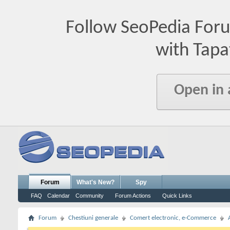
Follow SeoPedia For
with Tapa
Open in
Forum
What's New?
Spy
FAQ
Calendar
Community
Forum Actions
Quick Links
Forum
Chestiuni generale
Comert electronic, e-Commerce