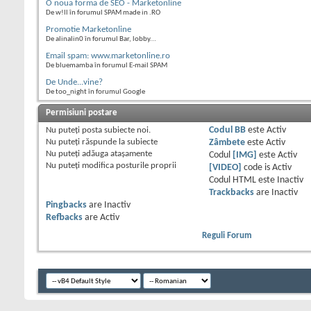
O noua forma de SEO - Marketonline
De w!ll în forumul SPAM made in .RO
Promotie Marketonline
De alinalin0 în forumul Bar, lobby...
Email spam: www.marketonline.ro
De bluemamba în forumul E-mail SPAM
De Unde...vine?
De too_night în forumul Google
Permisiuni postare
Nu puteţi
posta subiecte noi.
Codul BB
este
Activ
Nu puteţi
răspunde la subiecte
Zâmbete
este
Activ
Nu puteţi
adăuga ataşamente
Codul
[IMG]
este
Activ
Nu puteţi
modifica posturile proprii
[VIDEO]
code is
Activ
Codul HTML este
Inactiv
Trackbacks
are
Inactiv
Pingbacks
are
Inactiv
Refbacks
are
Activ
Reguli Forum