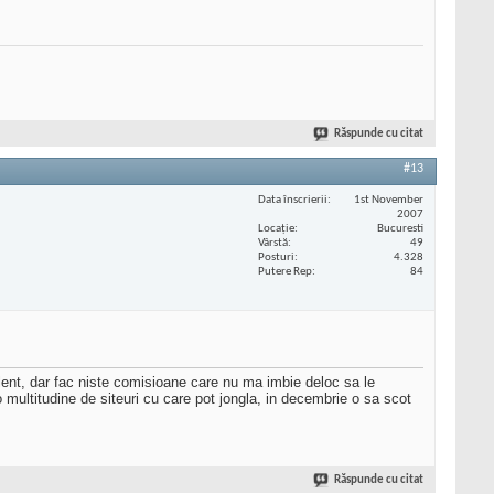
Răspunde cu citat
#13
Data înscrierii
1st November
2007
Locaţie
Bucuresti
Vârstă
49
Posturi
4.328
Putere Rep
84
elent, dar fac niste comisioane care nu ma imbie deloc sa le
multitudine de siteuri cu care pot jongla, in decembrie o sa scot
Răspunde cu citat