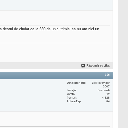
estul de ciudat ca la 550 de unici trimisi sa nu am nici un
Răspunde cu citat
#16
Data înscrierii
1st November
2007
Locaţie
Bucuresti
Vârstă
49
Posturi
4.328
Putere Rep
84