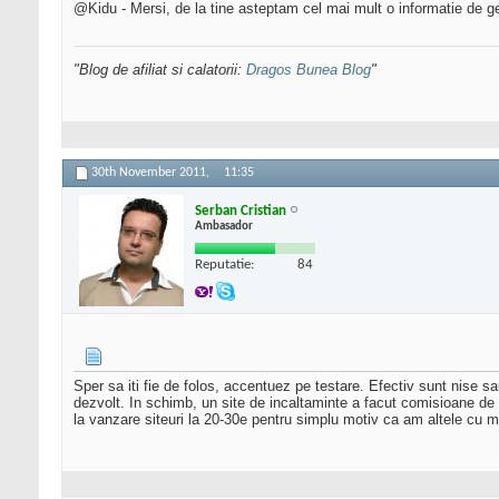
@Kidu - Mersi, de la tine asteptam cel mai mult o informatie de g
"Blog de afiliat si calatorii:
Dragos Bunea Blog
"
30th November 2011,
11:35
Serban Cristian
Ambasador
Reputatie:
84
Sper sa iti fie de folos, accentuez pe testare. Efectiv sunt nise 
dezvolt. In schimb, un site de incaltaminte a facut comisioane de 
la vanzare siteuri la 20-30e pentru simplu motiv ca am altele cu m