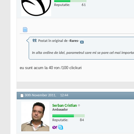
Reputatie:
61
Postat în original de
-Rares-
In alta ordine de idei, parametrul care mi se pare cel mai importa
eu sunt acum la 40 ron /100 clickuri
30th November 2011,
12:44
Serban Cristian
Ambasador
Reputatie:
84