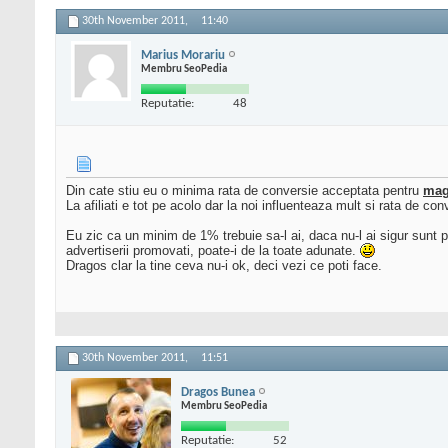
30th November 2011,
11:40
Marius Morariu
Membru SeoPedia
Reputatie:
48
Din cate stiu eu o minima rata de conversie acceptata pentru
mag
La afiliati e tot pe acolo dar la noi influenteaza mult si rata de 
Eu zic ca un minim de 1% trebuie sa-l ai, daca nu-l ai sigur sunt pr
advertiserii promovati, poate-i de la toate adunate.
Dragos clar la tine ceva nu-i ok, deci vezi ce poti face.
30th November 2011,
11:51
Dragos Bunea
Membru SeoPedia
Reputatie:
52