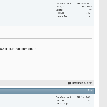
Data înscrierii
14th May 2009
Locaţie
Bucuresti
Vârstă
40
Posturi
1.623
Putere Rep
54
00 clickuri. Voi cum stati?
Răspunde cu citat
#19
Data înscrierii
7th May 2011
Posturi
1.361
Putere Rep
61