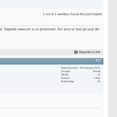
1 out of 1 members found this post helpful.
atel. Depinde oarecum si ce promovezi. Am avut un test pe unul din
Răspunde cu citat
#12
Data înscrierii
4th January 2011
Locaţie
Tulcea
Vârstă
41
Posturi
1.036
Putere Rep
52