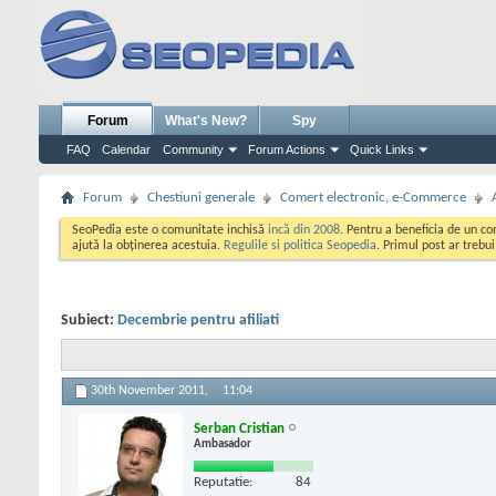
Forum
What's New?
Spy
FAQ
Calendar
Community
Forum Actions
Quick Links
Forum
Chestiuni generale
Comert electronic, e-Commerce
SeoPedia este o comunitate inchisă
incă din 2008
. Pentru a beneficia de un c
ajută la obținerea acestuia.
Regulile si politica Seopedia
. Primul post ar trebu
Subiect:
Decembrie pentru afiliati
30th November 2011,
11:04
Serban Cristian
Ambasador
Reputatie:
84