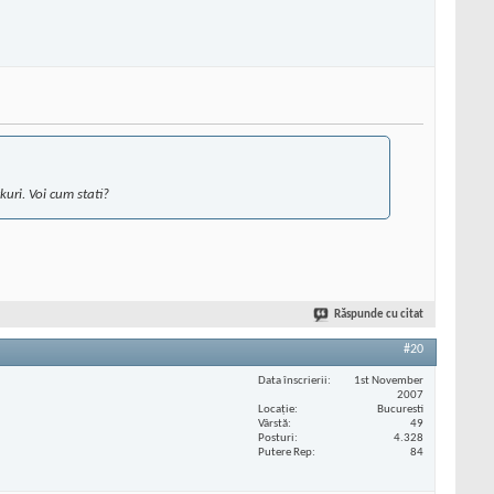
kuri. Voi cum stati?
Răspunde cu citat
#20
Data înscrierii
1st November
2007
Locaţie
Bucuresti
Vârstă
49
Posturi
4.328
Putere Rep
84