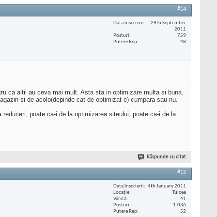
#14
Data înscrierii
29th September
2011
Posturi
759
Putere Rep
48
ca altii au ceva mai mult. Asta sta in optimizare multa si buna.
in magazin si de acolo(depinde cat de optimizat e) cumpara sau nu.
reduceri, poate ca-i de la optimizarea siteului, poate ca-i de la
Răspunde cu citat
#15
Data înscrierii
4th January 2011
Locaţie
Tulcea
Vârstă
41
Posturi
1.036
Putere Rep
52