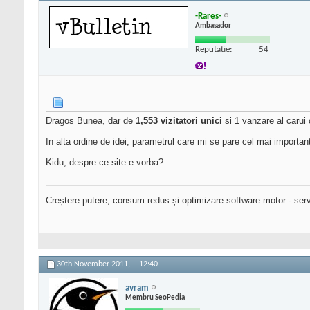
-Rares-
Ambasador
Reputatie:
54
Dragos Bunea, dar de
1,553 vizitatori unici
si 1 vanzare al carui
In alta ordine de idei, parametrul care mi se pare cel mai importan
Kidu, despre ce site e vorba?
Creștere putere, consum redus și optimizare software motor - serv
30th November 2011,
12:40
avram
Membru SeoPedia