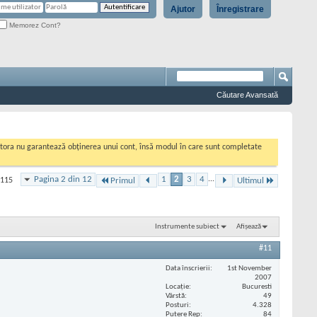
Ajutor
Înregistrare
Memorez Cont?
Căutare Avansată
cestora nu garantează obținerea unui cont, însă modul în care sunt completate
Pagina 2 din 12
1
2
3
4
...
 115
Primul
Ultimul
Instrumente subiect
Afișează
#11
Data înscrierii
1st November
2007
Locaţie
Bucuresti
Vârstă
49
Posturi
4.328
Putere Rep
84