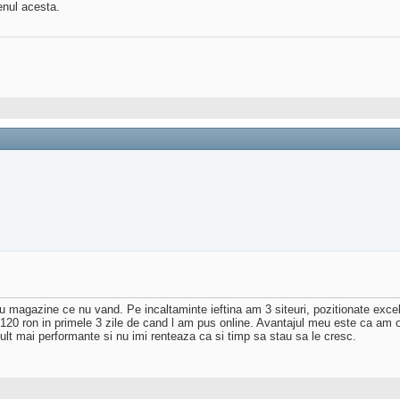
enul acesta.
sau magazine ce nu vand. Pe incaltaminte ieftina am 3 siteuri, pozitionate exc
120 ron in primele 3 zile de cand l am pus online. Avantajul meu este ca am o 
ult mai performante si nu imi renteaza ca si timp sa stau sa le cresc.