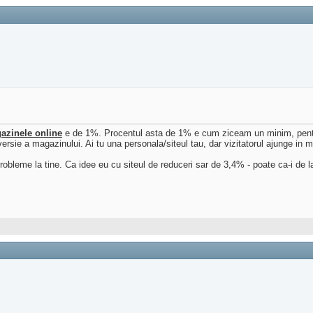
azinele online
e de 1%. Procentul asta de 1% e cum ziceam un minim, pentru 
conversie a magazinului. Ai tu una personala/siteul tau, dar vizitatorul ajunge 
obleme la tine. Ca idee eu cu siteul de reduceri sar de 3,4% - poate ca-i de la 