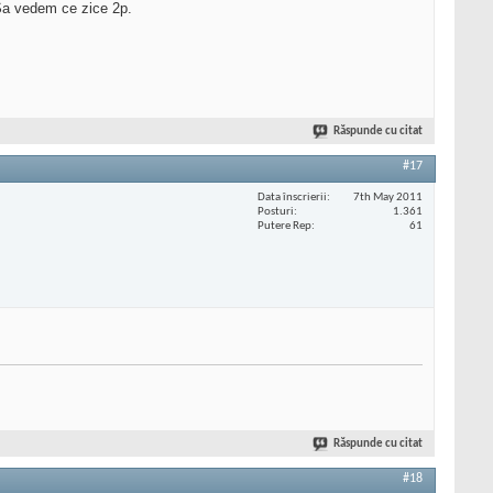
 Sa vedem ce zice 2p.
Răspunde cu citat
#17
Data înscrierii
7th May 2011
Posturi
1.361
Putere Rep
61
Răspunde cu citat
#18