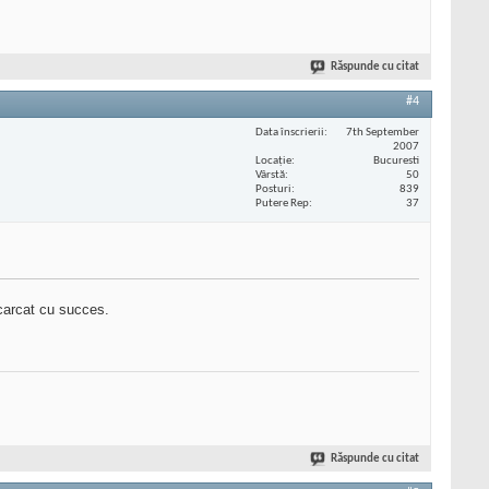
Răspunde cu citat
#4
Data înscrierii
7th September
2007
Locaţie
Bucuresti
Vârstă
50
Posturi
839
Putere Rep
37
ncarcat cu succes.
Răspunde cu citat