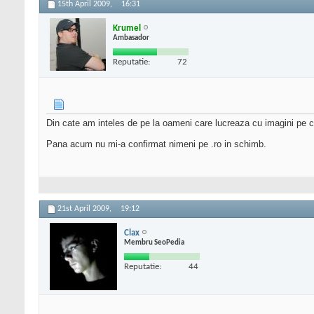
15th April 2009,
16:31
Krumel
Ambasador
Reputatie:
72
Din cate am inteles de pe la oameni care lucreaza cu imagini pe 
Pana acum nu mi-a confirmat nimeni pe .ro in schimb.
21st April 2009,
19:12
Clax
Membru SeoPedia
Reputatie:
44