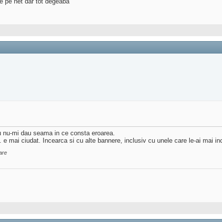
e pe net dar tot degeaba
au nu-mi dau seama in ce consta eroarea.
e mai ciudat. Incearca si cu alte bannere, inclusiv cu unele care le-ai mai i
are