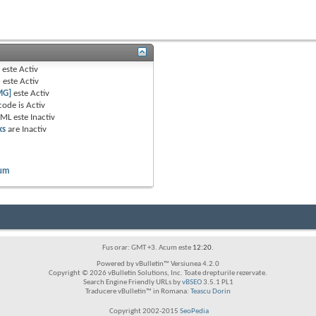
B
este
Activ
e
este
Activ
MG]
este
Activ
code is
Activ
TML este
Inactiv
ks
are
Inactiv
rum
Fus orar: GMT +3. Acum este
12:20
.
Powered by vBulletin™ Versiunea 4.2.0
Copyright © 2026 vBulletin Solutions, Inc. Toate drepturile rezervate.
Search Engine Friendly URLs by
vBSEO
3.5.1 PL1
Traducere vBulletin™ in Romana:
Teascu Dorin
Copyright 2002-2015
SeoPedia