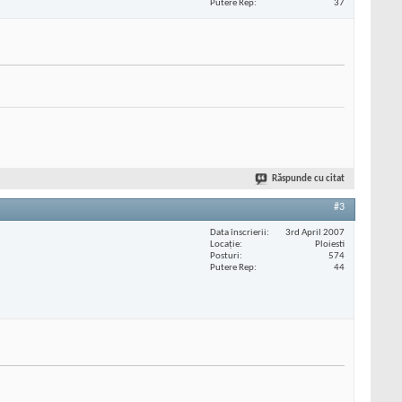
Putere Rep
37
Răspunde cu citat
#3
Data înscrierii
3rd April 2007
Locaţie
Ploiesti
Posturi
574
Putere Rep
44