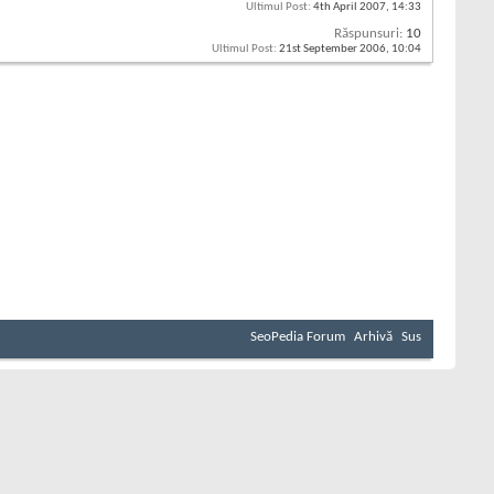
Ultimul Post:
4th April 2007,
14:33
Răspunsuri:
10
Ultimul Post:
21st September 2006,
10:04
SeoPedia Forum
Arhivă
Sus