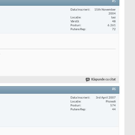
#5
Data înscrierii
15th November
2004
Locaţie
Iasi
Vârstă
48
Posturi
6.261
Putere Rep
72
.
Răspunde cu citat
#6
Data înscrierii
3rd April 2007
Locaţie
Ploiesti
Posturi
574
Putere Rep
44