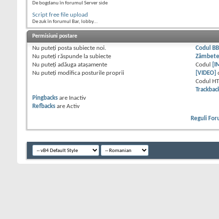
De bogdanu în forumul Server side
Script free file upload
De zuk în forumul Bar, lobby...
Permisiuni postare
Nu puteţi
posta subiecte noi.
Codul B
Nu puteţi
răspunde la subiecte
Zâmbet
Nu puteţi
adăuga ataşamente
Codul
[I
Nu puteţi
modifica posturile proprii
[VIDEO]
Codul H
Trackbac
Pingbacks
are
Inactiv
Refbacks
are
Activ
Reguli Fo