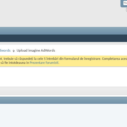
dwords
Upload imagine AdWords
ont, trebuie să răspundeți la cele 5 întrebări din formularul de înregistrare. Completarea a
i să fie intotdeauna in
Prezentare forumisti
.