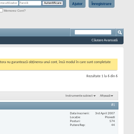
Ajutor
Înregistrare
Memorez Cont?
Căutare Avansată
cestora nu garantează obținerea unui cont, însă modul în care sunt completate
Rezultate 1 la 6 din 6
Instrumente subiect
Afișează
#1
Data înscrierii
3rd April 2007
Locaţie
Ploiesti
Posturi
574
Putere Rep
44