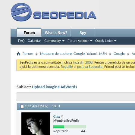
Forum
What's New?
Spy
FAQ
Calendar
Community
Forum Actions
Quick Links
Forum
Motoare de cautare. Google, Yahoo!, MSN
Google
A
SeoPedia este o comunitate inchisă
incă din 2008
. Pentru a beneficia de un c
ajută la obținerea acestuia.
Regulile si politica Seopedia
. Primul post ar trebu
Subiect:
Upload imagine AdWords
13th April 2009,
13:31
Clax
Membru SeoPedia
Reputatie:
44