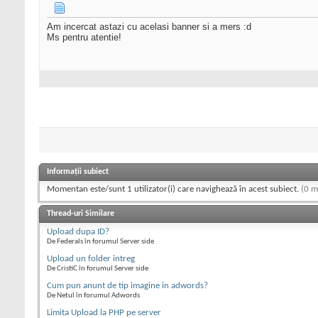
Am incercat astazi cu acelasi banner si a mers :d
Ms pentru atentie!
Informații subiect
Momentan este/sunt 1 utilizator(i) care navighează în acest subiect.
(0 m
Thread-uri Similare
Upload dupa ID?
De Federals în forumul Server side
Upload un folder intreg
De CristiC în forumul Server side
Cum pun anunt de tip imagine in adwords?
De Netul în forumul Adwords
Limita Upload la PHP pe server