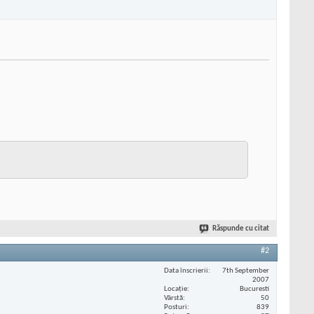
Răspunde cu citat
#2
Data înscrierii
7th September
2007
Locaţie
Bucuresti
Vârstă
50
Posturi
839