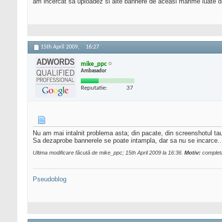
am incercat sa uploadez si alte bannere de aceasi marime luate d
15th April 2009,
16:27
mike_ppc
Ambasador
Reputatie:
37
Nu am mai intalnit problema asta; din pacate, din screenshotul t
Sa dezaprobe bannerele se poate intampla, dar sa nu se incarce... 
Ultima modificare făcută de mike_ppc; 15th April 2009 la
16:36
.
Motiv:
complet
Pseudoblog