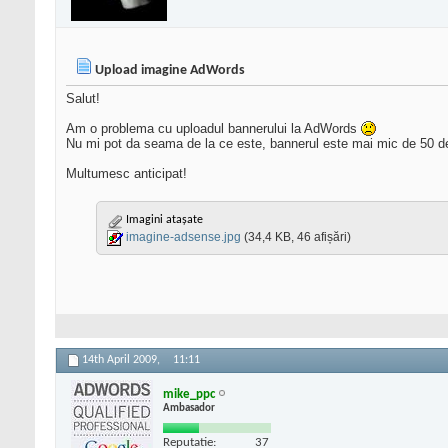
Upload imagine AdWords
Salut!
Am o problema cu uploadul bannerului la AdWords
Nu mi pot da seama de la ce este, bannerul este mai mic de 50 d
Multumesc anticipat!
Imagini atașate
imagine-adsense.jpg
(34,4 KB, 46 afișări)
14th April 2009,
11:11
mike_ppc
Ambasador
Reputatie:
37