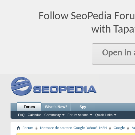
Follow SeoPedia For
with Tapa
Open in
Forum
What's New?
Spy
FAQ
Calendar
Community
Forum Actions
Quick Links
Forum
Motoare de cautare. Google, Yahoo!, MSN
Google
A