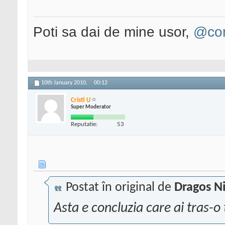
Poti sa dai de mine usor,
@con
10th January 2010,
00:12
Cristi U
Super Moderator
Reputatie:
53
Postat în original de
Dragos N
Asta e concluzia care ai tras-o