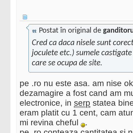
Postat în original de
ganditor
Cred ca daca nisele sunt corect
joculete etc.) sumele castigate
care se ocupa de site.
pe .ro nu este asa. am nise ok
dezamagire a fost cand am mu
electronice, in
serp
statea bine,
eram platit cu 1 cent, cam at
mi revina cheful
.
pe .ro conteaza cantitatea si 