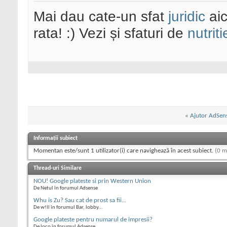
Mai dau cate-un sfat
juridic
aic
rata! :) Vezi și sfaturi de
nutriti
«
Ajutor AdSens
Informații subiect
Momentan este/sunt 1 utilizator(i) care navighează în acest subiect.
(0 m
Thread-uri Similare
NOU! Google plateste si prin Western Union
De Netul în forumul Adsense
Whu is Zu? Sau cat de prost sa fii...
De w!ll în forumul Bar, lobby...
Google plateste pentru numarul de impresii?
De loco în forumul Adsense