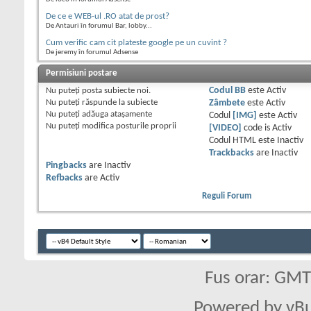
De ce e WEB-ul .RO atat de prost?
De Antauri în forumul Bar, lobby...
Cum verific cam cit plateste google pe un cuvint ?
De jeremy în forumul Adsense
Permisiuni postare
Nu puteţi
posta subiecte noi.
Codul BB
este
Activ
Nu puteţi
răspunde la subiecte
Zâmbete
este
Activ
Nu puteţi
adăuga ataşamente
Codul
[IMG]
este
Activ
Nu puteţi
modifica posturile proprii
[VIDEO]
code is
Activ
Codul HTML este
Inactiv
Trackbacks
are
Inactiv
Pingbacks
are
Inactiv
Refbacks
are
Activ
Reguli Forum
Fus orar: GM
Powered by vBu