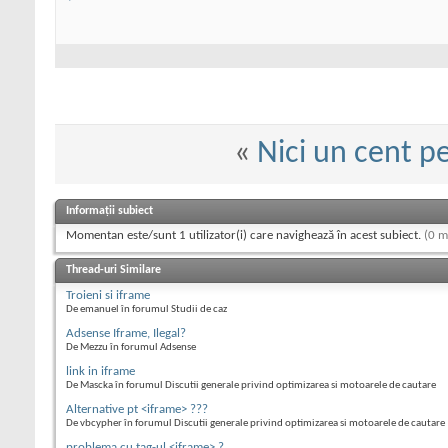
«
Nici un cent pe
Informații subiect
Momentan este/sunt 1 utilizator(i) care navighează în acest subiect.
(0 m
Thread-uri Similare
Troieni si iframe
De emanuel în forumul Studii de caz
Adsense Iframe, Ilegal?
De Mezzu în forumul Adsense
link in iframe
De Mascka în forumul Discutii generale privind optimizarea si motoarele de cautare
Alternative pt <iframe> ???
De vbcypher în forumul Discutii generale privind optimizarea si motoarele de cautare
problema cu tag-ul <iframe> ?