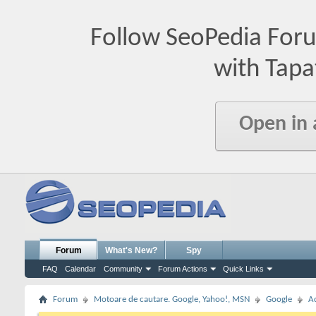
Follow SeoPedia For
with Tapa
Open in
Forum
What's New?
Spy
FAQ
Calendar
Community
Forum Actions
Quick Links
Forum
Motoare de cautare. Google, Yahoo!, MSN
Google
A