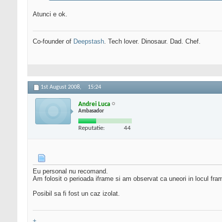
Atunci e ok.
Co-founder of
Deepstash
. Tech lover. Dinosaur. Dad. Chef.
1st August 2008,
15:24
Andrei Luca
Ambasador
Reputatie:
44
Eu personal nu recomand.
Am folosit o perioada iframe si am observat ca uneori in locul fr
Posibil sa fi fost un caz izolat.
+