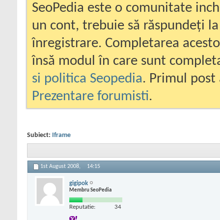
SeoPedia este o comunitate inc
un cont, trebuie să răspundeți la
înregistrare. Completarea acesto
însă modul în care sunt completa
si politica Seopedia
. Primul post 
Prezentare forumisti
.
Subiect:
Iframe
1st August 2008,
14:15
gigipok
Membru SeoPedia
Reputatie:
34