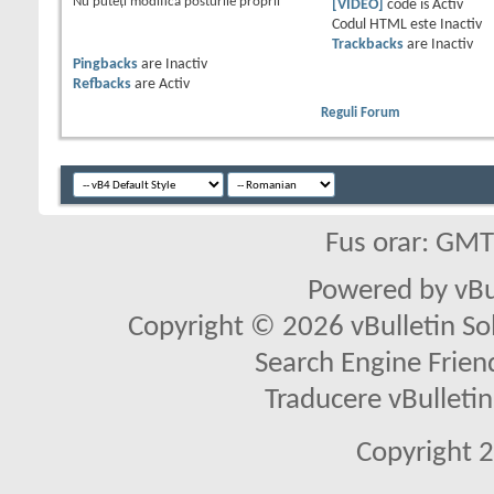
Nu puteţi
modifica posturile proprii
[VIDEO]
code is
Activ
Codul HTML este
Inactiv
Trackbacks
are
Inactiv
Pingbacks
are
Inactiv
Refbacks
are
Activ
Reguli Forum
Fus orar: GM
Powered by vBu
Copyright © 2026 vBulletin Solu
Search Engine Frien
Traducere vBullet
Copyright 