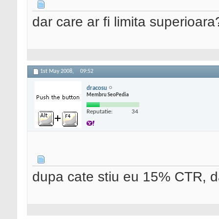
dar care ar fi limita superioara
1st May 2008,
09:52
dracosu
Membru SeoPedia
Reputatie:
34
dupa cate stiu eu 15% CTR, dac