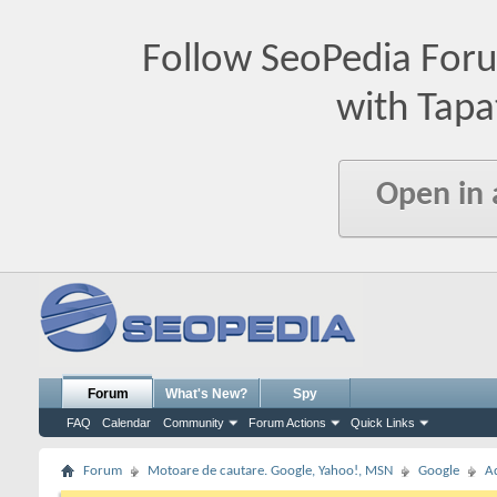
Follow SeoPedia For
with Tapa
Open in
Forum
What's New?
Spy
FAQ
Calendar
Community
Forum Actions
Quick Links
Forum
Motoare de cautare. Google, Yahoo!, MSN
Google
A