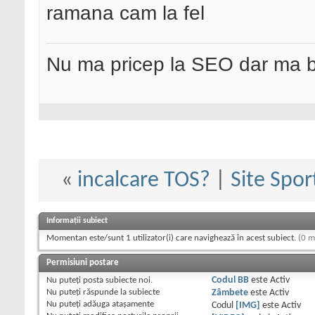
ramana cam la fel
Nu ma pricep la SEO dar ma 
«
incalcare TOS?
|
Site Spor
Informații subiect
Momentan este/sunt 1 utilizator(i) care navighează în acest subiect.
(0 m
Permisiuni postare
Nu puteţi
posta subiecte noi.
Codul BB
este
Activ
Nu puteţi
răspunde la subiecte
Zâmbete
este
Activ
Nu puteţi
adăuga ataşamente
Codul
[IMG]
este
Activ