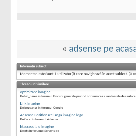
«
adsense pe acasa
Informații subiect
Momentan este/sunt 1 utilizator(i) care navighează în acest subiect.
(0 m
Thread-uri Similare
optimizare imagine
De No_name în forumul Discutii generale privind optimizarea si motoarele de cautare
Link imagine
De bogdancr în forumul Google
Adsense Pozitionare langa imagine logo
De Cata. în forumul Adsense
htaccess la o imagine
De pts în forumul Server side