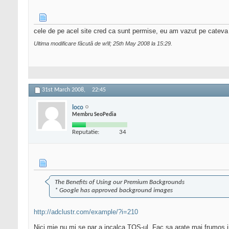
cele de pe acel site cred ca sunt permise, eu am vazut pe cateva s
Ultima modificare făcută de w!ll; 25th May 2008 la
15:29
.
31st March 2008,
22:45
loco
Membru SeoPedia
Reputatie:
34
The Benefits of Using our Premium Backgrounds
* Google has approved background images
http://adclustr.com/example/?i=210
Nici mie nu mi se par a incalca TOS-ul. Fac sa arate mai frumos i