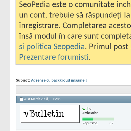
SeoPedia este o comunitate inc
un cont, trebuie să răspundeți la
înregistrare. Completarea acesto
însă modul în care sunt completa
si politica Seopedia
. Primul post 
Prezentare forumisti
.
Subiect:
Adsense cu backgroud imagine ?
31st March 2008,
19:45
w!ll
Ambasador
Reputatie:
39