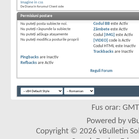
Imagine in css
De Diana în forumul Client side
Permisiuni postare
Nu puteţi
posta subiecte noi.
Codul BB
este
Activ
Nu puteţi
răspunde la subiecte
Zâmbete
este
Activ
Nu puteţi
adăuga ataşamente
Codul
[IMG]
este
Activ
Nu puteţi
modifica posturile proprii
[VIDEO]
code is
Activ
Codul HTML este
Inactiv
Trackbacks
are
Inactiv
Pingbacks
are
Inactiv
Refbacks
are
Activ
Reguli Forum
Fus orar: GM
Powered by vBu
Copyright © 2026 vBulletin Solu