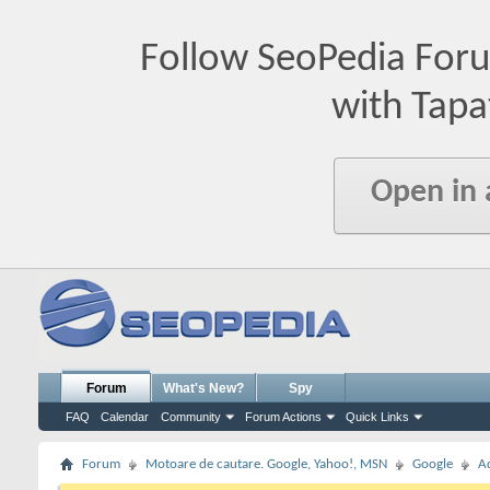
Follow SeoPedia For
with Tapa
Open in
Forum
What's New?
Spy
FAQ
Calendar
Community
Forum Actions
Quick Links
Forum
Motoare de cautare. Google, Yahoo!, MSN
Google
A