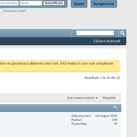
Ajutor
Înregistrare
Memorez Cont?
Căutare Avansată
cestora nu garantează obținerea unui cont, însă modul în care sunt completate
Rezultate 1 la 10 din 10
Instrumente subiect
Afișează
#1
Data înscrierii
1st August 2005
Posturi
330
Putere Rep
39