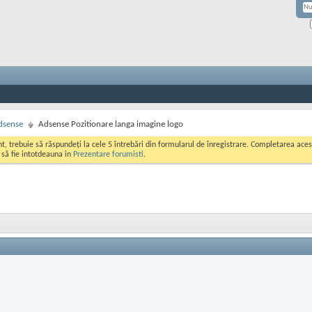
dsense
Adsense Pozitionare langa imagine logo
ont, trebuie să răspundeți la cele 5 întrebări din formularul de înregistrare. Completarea a
i să fie intotdeauna in
Prezentare forumisti
.