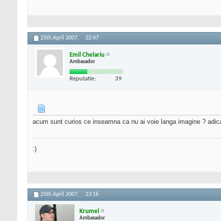
25th April 2007,
22:47
Emil Chelariu
Ambasador
Reputatie:
39
acum sunt curios ce inseamna ca nu ai voie langa imagine ? adica 
:)
25th April 2007,
23:16
Krumel
Ambasador