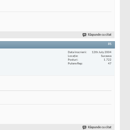
Răspunde cu citat
#6
Data înscrierii
12th July 2004
Locaţie
Suceava
Posturi
1.722
Putere Rep
47
Răspunde cu citat