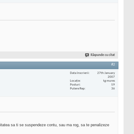
Răspunde cu citat
#2
Data înscrierii
27th January
2007
Locaţie
tg mures
Posturi
59
Putere Rep
36
ilitatea sa ti se suspendeze contu, sau ma rog, sa te penalizeze