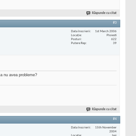
Răspunde cu citat
#3
Data înscrierii
1st March 2006
Locaţie
Ploiesti
Posturi
622
Putere Rep
39
u a nu avea probleme?
Răspunde cu citat
#4
Data înscrierii
15th November
2004
Locaţie
Iasi