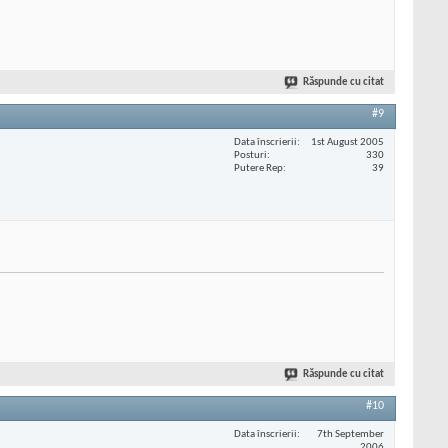
Răspunde cu citat
#9
Data înscrierii
1st August 2005
Posturi
330
Putere Rep
39
Răspunde cu citat
#10
Data înscrierii
7th September
2006