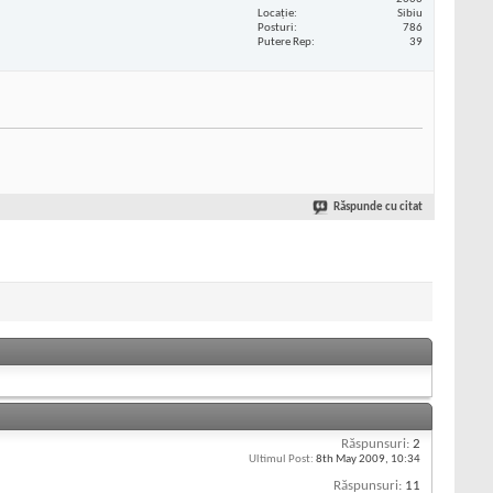
Locaţie
Sibiu
Posturi
786
Putere Rep
39
Răspunde cu citat
Răspunsuri:
2
Ultimul Post:
8th May 2009,
10:34
Răspunsuri:
11