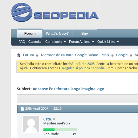
Forum
What's New?
Spy
FAQ
Calendar
Community
Forum Actions
Quick Links
Forum
Motoare de cautare. Google, Yahoo!, MSN
Google
A
SeoPedia este o comunitate inchisă
incă din 2008
. Pentru a beneficia de un c
ajută la obținerea acestuia.
Regulile si politica Seopedia
. Primul post ar trebu
Subiect:
Adsense Pozitionare langa imagine logo
25th April 2007,
22:16
Cata.
Membru SeoPedia
Reputatie:
39