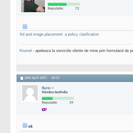
Reputatie:
72
Ad and image placement: a policy clarification
Krumel
- apeleaza la serviciile oferite de mine prin formularul de p
26th April 2007,
00:52
florin
Membru SeoPedia
Reputatie:
39
ok