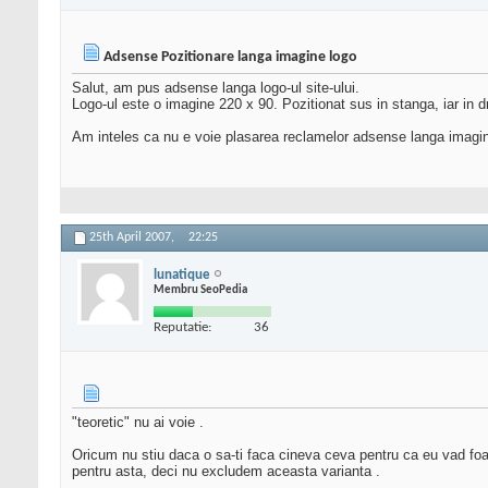
Adsense Pozitionare langa imagine logo
Salut, am pus adsense langa logo-ul site-ului.
Logo-ul este o imagine 220 x 90. Pozitionat sus in stanga, iar in 
Am inteles ca nu e voie plasarea reclamelor adsense langa imagin
25th April 2007,
22:25
lunatique
Membru SeoPedia
Reputatie:
36
"teoretic" nu ai voie .
Oricum nu stiu daca o sa-ti faca cineva ceva pentru ca eu vad foar
pentru asta, deci nu excludem aceasta varianta .