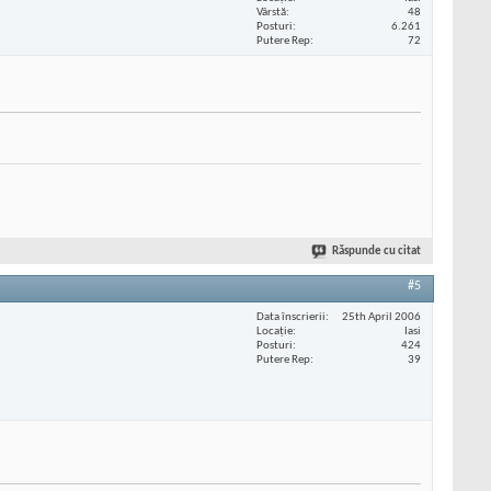
Vârstă
48
Posturi
6.261
Putere Rep
72
Răspunde cu citat
#5
Data înscrierii
25th April 2006
Locaţie
Iasi
Posturi
424
Putere Rep
39