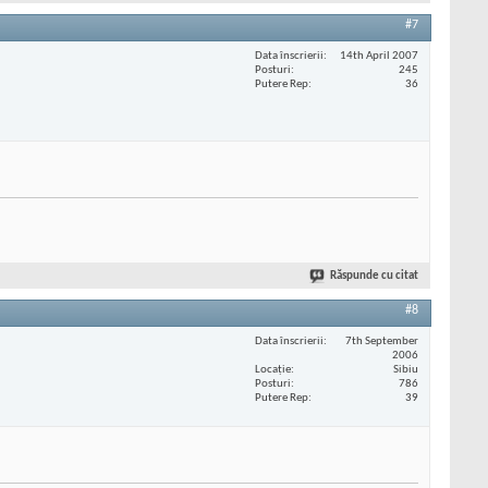
#7
Data înscrierii
14th April 2007
Posturi
245
Putere Rep
36
Răspunde cu citat
#8
Data înscrierii
7th September
2006
Locaţie
Sibiu
Posturi
786
Putere Rep
39