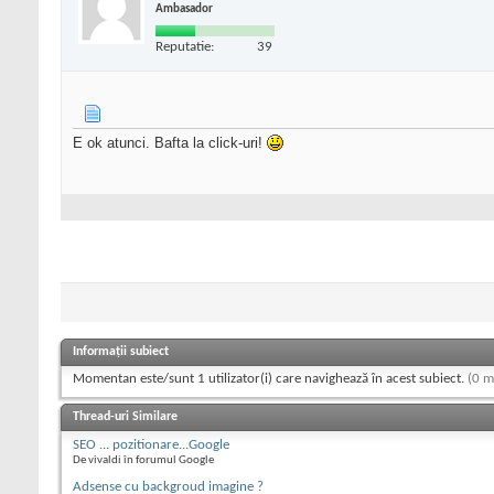
Ambasador
Reputatie:
39
E ok atunci. Bafta la click-uri!
Informații subiect
Momentan este/sunt 1 utilizator(i) care navighează în acest subiect.
(0 m
Thread-uri Similare
SEO ... pozitionare...Google
De vivaldi în forumul Google
Adsense cu backgroud imagine ?