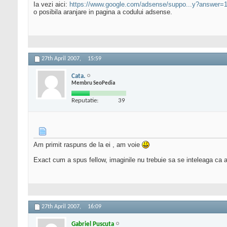
Ia vezi aici:
https://www.google.com/adsense/suppo...y?answer=
o posibila aranjare in pagina a codului adsense.
27th April 2007,
15:59
Cata.
Membru SeoPedia
Reputatie:
39
Am primit raspuns de la ei , am voie
Exact cum a spus fellow, imaginile nu trebuie sa se inteleaga ca a
27th April 2007,
16:09
Gabriel Puscuta