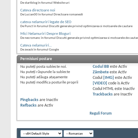
De startblog în forumul Website-uri
Cateva directoare noi
De Lucian00 în forumul Directoare romanesti
cateva nelamuriri legate de SEO
De Punct în forumul Discutii generale privind optimizarea si motoarele de cautare
Mici Nelamuriri Despre Bloguri
De necromanc în forumul Discutii generale privind optimizarea si motoarele de cauta
Cateva nelamuriri...
De zwack în forumul Google
Permisiuni postare
Nu puteţi
posta subiecte noi.
Codul BB
este
Activ
Nu puteţi
răspunde la subiecte
Zâmbete
este
Activ
Nu puteţi
adăuga ataşamente
Codul
[IMG]
este
Activ
Nu puteţi
modifica posturile proprii
[VIDEO]
code is
Activ
Codul HTML este
Inactiv
Trackbacks
are
Inactiv
Pingbacks
are
Inactiv
Refbacks
are
Activ
Reguli Forum