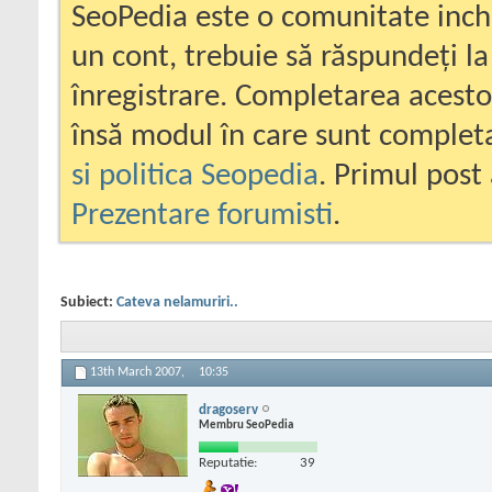
SeoPedia este o comunitate inc
un cont, trebuie să răspundeți la
înregistrare. Completarea acesto
însă modul în care sunt completa
si politica Seopedia
. Primul post 
Prezentare forumisti
.
Subiect:
Cateva nelamuriri..
13th March 2007,
10:35
dragoserv
Membru SeoPedia
Reputatie:
39