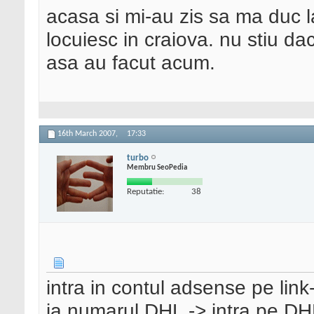
acasa si mi-au zis sa ma duc la
locuiesc in craiova. nu stiu da
asa au facut acum.
16th March 2007,
17:33
turbo
Membru SeoPedia
Reputatie:
38
intra in contul adsense pe link
ia numarul DHL -> intra pe DHL.