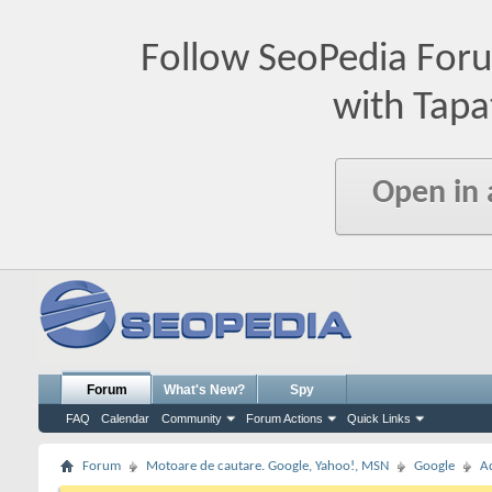
Follow SeoPedia For
with Tapa
Open in
Forum
What's New?
Spy
FAQ
Calendar
Community
Forum Actions
Quick Links
Forum
Motoare de cautare. Google, Yahoo!, MSN
Google
A