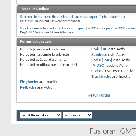
Thread-uri Similare
Schimb de bannere (leaderboard sau skyscraper) / nisa: caterinca
De g0dlik3 în forumul Link/banner exchange
Vand bannere leaderboard si skyscraper | ~400 unici pe zi, ~4000 de vizu
De g0dlik3 în forumul Link-uri/Bannere
Permisiuni postare
Nu puteţi
posta subiecte noi.
Codul BB
este
Activ
Nu puteţi
răspunde la subiecte
Zâmbete
este
Activ
Nu puteţi
adăuga ataşamente
Codul
[IMG]
este
Activ
Nu puteţi
modifica posturile proprii
[VIDEO]
code is
Activ
Codul HTML este
Inactiv
Trackbacks
are
Inactiv
Pingbacks
are
Inactiv
Refbacks
are
Activ
Reguli Forum
Fus orar: GM