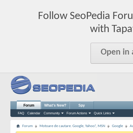
Follow SeoPedia For
with Tapa
Open in
Forum
What's New?
Spy
FAQ
Calendar
Community
Forum Actions
Quick Links
Forum
Motoare de cautare. Google, Yahoo!, MSN
Google
A