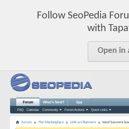
Follow SeoPedia For
with Tapa
Open in
Forum
What's New?
Spy
FAQ
Calendar
Community
Forum Actions
Quick Links
Forum
The Marketplace
Link-uri/Bannere
Vand bannere lead