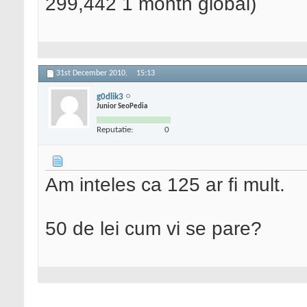
299,442 1 month global)
31st December 2010,
15:13
g0dlik3
Junior SeoPedia
Reputatie:
0
Am inteles ca 125 ar fi mult.
50 de lei cum vi se pare?