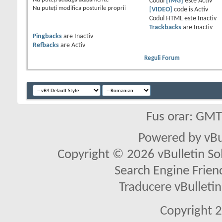
Codul
[IMG]
este
Activ
Nu puteţi
modifica posturile proprii
[VIDEO]
code is
Activ
Codul HTML este
Inactiv
Trackbacks
are
Inactiv
Pingbacks
are
Inactiv
Refbacks
are
Activ
Reguli Forum
Fus orar: GM
Powered by vBu
Copyright © 2026 vBulletin Solu
Search Engine Frien
Traducere vBullet
Copyright 