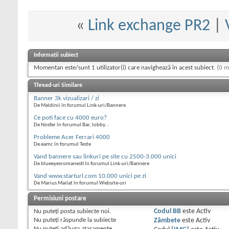
«
Link exchange PR2
|
Informații subiect
Momentan este/sunt 1 utilizator(i) care navighează în acest subiect.
(0 m
Thread-uri Similare
Banner 3k vizualizari / zi
De Maldinii în forumul Link-uri/Bannere
Ce poti face cu 4000 euro?
De Nosfer în forumul Bar, lobby...
Probleme Acer Ferrari 4000
De eamc în forumul Teste
Vand bannere sau linkuri pe site cu 2500-3.000 unici
De blueeyesromanesti în forumul Link-uri/Bannere
Vand www.starturl.com 10.000 unici pe zi
De Marius Mailat în forumul Website-uri
Permisiuni postare
Nu puteţi
posta subiecte noi.
Codul BB
este
Activ
Nu puteţi
răspunde la subiecte
Zâmbete
este
Activ
Nu puteţi
adăuga ataşamente